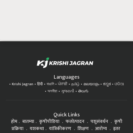
Languages
Krishi Jagran
हिंदी
বাঙালি
ਪੰਜਾਬੀ
தமிழ்
മലയാളം
ಕನ್ನಡ
ଓଡିଆ
অসমীয়া
ગુજરાતી
తెలుగు
Quick Links
होम
बातम्या
कृषीपीडिया
फलोत्पादन
पशुसंवर्धन
कृषी
प्रक्रिया
यशकथा
यांत्रिकीकरण
शिक्षण
आरोग्य
इतर