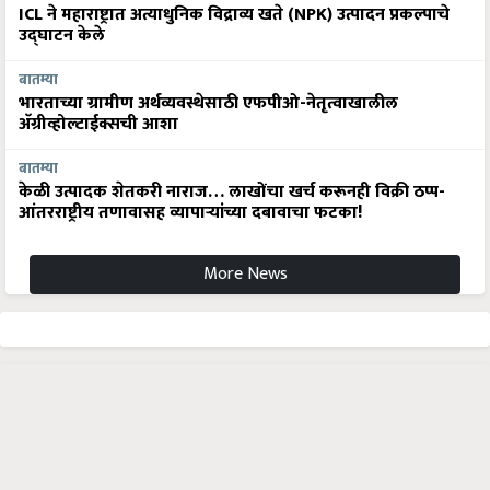
ICL ने महाराष्ट्रात अत्याधुनिक विद्राव्य खते (NPK) उत्पादन प्रकल्पाचे
उद्घाटन केले
बातम्या
भारताच्या ग्रामीण अर्थव्यवस्थेसाठी एफपीओ-नेतृत्वाखालील
अ‍ॅग्रीव्होल्टाईक्सची आशा
बातम्या
केळी उत्पादक शेतकरी नाराज… लाखोंचा खर्च करूनही विक्री ठप्प-
आंतरराष्ट्रीय तणावासह व्यापाऱ्यांच्या दबावाचा फटका!
More News