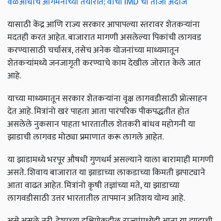
वेळेआधीच आगमनाच्या तयारीत; वाचा IMD चा ताजा अंदाज
यासाठी केंद्र आणि राज्य सरकार आपापल्या स्तरावर शेतकऱ्यांना
मदतही करत आहेत. बाजारात मागणी असलेल्या पिकांची लागवड
करण्यासाठी चर्चासत्र, तसेच अनेक योजनांच्या माध्यमातून
शेतकऱ्यांमध्ये जनजागृती करण्याचे काम देखील जोरात केले जात
आहे.
याच्या माध्यमातून सरकार शेतकऱ्यांना वृक्ष लागवडीसाठी प्रोत्साहन
देत आहे. मित्रांनो खरं पाहता आता पारंपरिक पीकपद्धतीत होत
असलेले नुकसान पाहता भारतातील शेतकरी बांधव महोगनी या
झाडाची लागवड मोठ्या प्रमाणात करू लागले आहेत.
या झाडामध्ये भरपूर औषधी गुणधर्म असल्याने याला बारामाही मागणी
असते. शिवाय बाजारात या झाडाच्या लाकडाच्या किमती झपाट्याने
आता वाढत आहेत. मित्रांनो कृषी तज्ञांच्या मते, या झाडाच्या
लागवडीसाठी उत्तर भारतातील तापमान अतिशय योग्य आहे.
असे असले तरी, देशाच्या दक्षिणेकडील राज्यांमध्येही आता या झाडाची