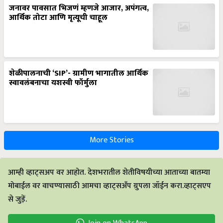
जनावर पावसात भिजणं म्हणजे आजार, अपंगत्व,
आर्थिक तोटा आणि मृत्यूची चाहूल
शेळीपालनाची ‘SIP’- ग्रामीण भागातील आर्थिक
स्वावलंबनाचा यशस्वी फॉर्मुला
More Stories
आम्ही व्हाट्सअप वर आहोत. देशभरातील शेतीविषयीच्या आताच्या बातम्या
मोबाईल वर वाचण्यासाठी आमचा व्हाट्सअँप ग्रुपला जॉईन करा.व्हाट्सएप
से जुड़ें.