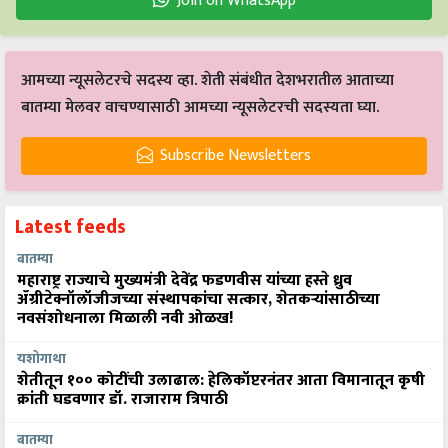
Join on WhatsApp
आमच्या न्यूसलेटरचे सदस्य व्हा. शेती संबंधीत देशभरातील आताच्या
बातम्या मेलवर वाचण्यासाठी आमच्या न्यूसलेटरची सदस्यता घ्या.
Subscribe Newsletters
Latest feeds
बातम्या
महाराष्ट्र राज्याचे मुख्यमंत्री देवेंद्र फडणवीस यांच्या हस्ते ध्रुव
ॲग्रीटेक्नॉलॉजीजच्या संस्थापकांचा सत्कार, शेतकऱ्यांसाठीच्या
नवसंशोधनाला मिळाली नवी ओळख!
यशोगाथा
शेतीतून १०० कोटींची उलाढाल: हेलिकॉप्टरनंतर आता विमानातून कृषी
क्रांती घडवणार डॉ. राजाराम त्रिपाठी
बातम्या