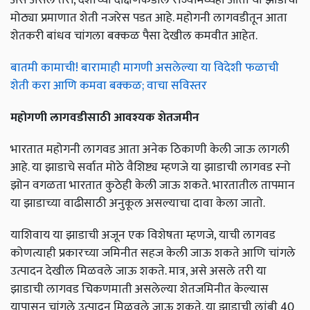
मोठ्या प्रमाणात शेती नजरेस पडत आहे. महोगनी लागवडीतून आता
शेतकरी बांधव चांगला बक्कळ पैसा देखील कमवीत आहेत.
बातमी कामाची! बारामाही मागणी असलेल्या या विदेशी फळाची
शेती करा आणि कमवा बक्कळ; वाचा सविस्तर
महोगणी लागवडीसाठी आवश्‍यक शेतजमीन
भारतात महोगनी लागवड आता अनेक ठिकाणी केली जाऊ लागली
आहे. या झाडाचे सर्वात मोठे वैशिष्ट्य म्हणजे या झाडाची लागवड स्नो
झोन वगळता भारतात कुठेही केली जाऊ शकते. भारतातील तापमान
या झाडाच्या वाढीसाठी अनुकूल असल्याचा दावा केला जातो.
याशिवाय या झाडाची अजून एक विशेषता म्हणजे, याची लागवड
कोणत्याही प्रकारच्या जमिनीत सहज केली जाऊ शकते आणि चांगले
उत्पादन देखील मिळवले जाऊ शकते. मात्र, असे असले तरी या
झाडाची लागवड चिकणमाती असलेल्या शेतजमिनीत केल्यास
यापासून चांगले उत्पादन मिळवले जाऊ शकते. या झाडाची लांबी 40