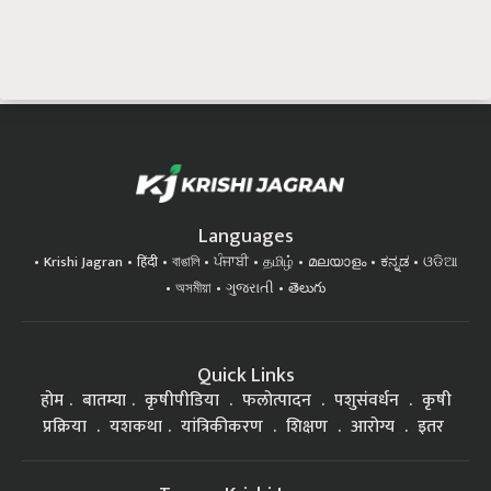
Languages
Krishi Jagran
हिंदी
বাঙালি
ਪੰਜਾਬੀ
தமிழ்
മലയാളം
ಕನ್ನಡ
ଓଡିଆ
অসমীয়া
ગુજરાતી
తెలుగు
Quick Links
होम
बातम्या
कृषीपीडिया
फलोत्पादन
पशुसंवर्धन
कृषी
प्रक्रिया
यशकथा
यांत्रिकीकरण
शिक्षण
आरोग्य
इतर