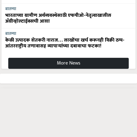
बातम्या
भारताच्या ग्रामीण अर्थव्यवस्थेसाठी एफपीओ-नेतृत्वाखालील
अ‍ॅग्रीव्होल्टाईक्सची आशा
बातम्या
केळी उत्पादक शेतकरी नाराज… लाखोंचा खर्च करूनही विक्री ठप्प-
आंतरराष्ट्रीय तणावासह व्यापाऱ्यांच्या दबावाचा फटका!
More News