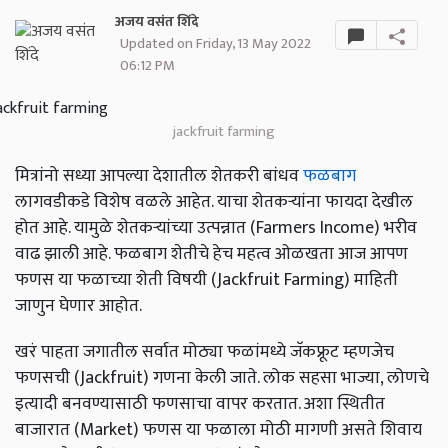
अजय वसंत शिंदे
Updated on Friday, 13 May 2022
06:12 PM
jackfruit farming
मित्रांनो सध्या आपल्या देशातील शेतकरी बांधव
फळबाग
लागवडीकडे विशेष वळले आहेत. याचा शेतकऱ्यांना फायदा देखील
होत आहे. यामुळे शेतकर्‍यांच्या उत्पन्नात (Farmers Income) भरीव
वाढ झाली आहे. फळबाग शेतीचे हेच महत्व ओळखता आज आपण
फणस या फळाच्या शेती विषयी (Jackfruit Farming) माहिती
जाणुन घेणार आहोत.
खरं पाहता जगातील सर्वात मोठ्या फळांमध्ये जॅकफ्रूट म्हणजेच
फणसची (Jackfruit) गणना केली जाते. लोक सहसा भाज्या, लोणचे
इत्यादी बनवण्यासाठी फणसाचा वापर करतात. अशा स्थितीत
बाजारात (Market) फणस या फळाला मोठी मागणी असते शिवाय