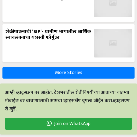
शेळीपालनाची ‘SIP’- ग्रामीण भागातील आर्थिक
स्वावलंबनाचा यशस्वी फॉर्मुला
More Stories
आम्ही व्हाट्सअप वर आहोत. देशभरातील शेतीविषयीच्या आताच्या बातम्या
मोबाईल वर वाचण्यासाठी आमचा व्हाट्सअँप ग्रुपला जॉईन करा.व्हाट्सएप
से जुड़ें.
Join on WhatsApp