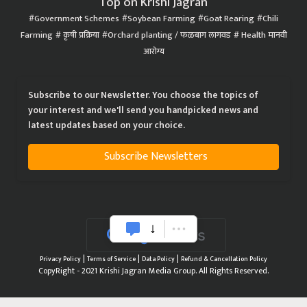
Top on Krishi Jagran
Government Schemes
Soybean Farming
Goat Rearing
Chili
Farming
कृषी प्रक्रिया
Orchard planting / फळबाग लागवड
Health मानवी
आरोग्य
Subscribe to our Newsletter. You choose the topics of
your interest and we'll send you handpicked news and
latest updates based on your choice.
Subscribe Newsletters
|
|
|
Privacy Policy
Terms of Service
Data Policy
Refund & Cancellation Policy
CopyRight - 2021 Krishi Jagran Media Group. All Rights Reserved.