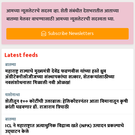
आमच्या न्यूसलेटरचे सदस्य व्हा. शेती संबंधीत देशभरातील आताच्या
बातम्या मेलवर वाचण्यासाठी आमच्या न्यूसलेटरची सदस्यता घ्या.
Subscribe Newsletters
Latest feeds
बातम्या
महाराष्ट्र राज्याचे मुख्यमंत्री देवेंद्र फडणवीस यांच्या हस्ते ध्रुव
ॲग्रीटेक्नॉलॉजीजच्या संस्थापकांचा सत्कार, शेतकऱ्यांसाठीच्या
नवसंशोधनाला मिळाली नवी ओळख!
यशोगाथा
शेतीतून १०० कोटींची उलाढाल: हेलिकॉप्टरनंतर आता विमानातून कृषी
क्रांती घडवणार डॉ. राजाराम त्रिपाठी
बातम्या
ICL ने महाराष्ट्रात अत्याधुनिक विद्राव्य खते (NPK) उत्पादन प्रकल्पाचे
उद्घाटन केले