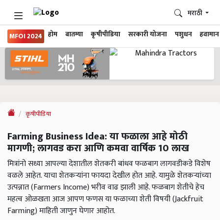
मराठी
होम
बातम्या
कृषीपीडिया
सरकारी योजना
पशुधन
हवामान
MFOI 2024
कृषीपीडिया
Farming Business Idea: या फळाला आहे मोठी
मागणी; लागवड करा आणि कमवा वार्षिक 10 लाख
मित्रांनो सध्या आपल्या देशातील शेतकरी बांधव फळबाग लागवडीकडे विशेष
वळले आहेत. याचा शेतकऱ्यांना फायदा देखील होत आहे. यामुळे शेतकर्‍यांच्या
उत्पन्नात (Farmers Income) भरीव वाढ झाली आहे. फळबाग शेतीचे हेच
महत्व ओळखता आज आपण फणस या फळाच्या शेती विषयी (Jackfruit
Farming) माहिती जाणुन घेणार आहोत.