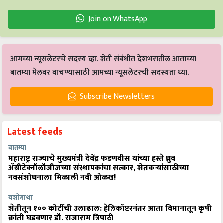
Join on WhatsApp
आमच्या न्यूसलेटरचे सदस्य व्हा. शेती संबंधीत देशभरातील आताच्या
बातम्या मेलवर वाचण्यासाठी आमच्या न्यूसलेटरची सदस्यता घ्या.
Subscribe Newsletters
Latest feeds
बातम्या
महाराष्ट्र राज्याचे मुख्यमंत्री देवेंद्र फडणवीस यांच्या हस्ते ध्रुव
ॲग्रीटेक्नॉलॉजीजच्या संस्थापकांचा सत्कार, शेतकऱ्यांसाठीच्या
नवसंशोधनाला मिळाली नवी ओळख!
यशोगाथा
शेतीतून १०० कोटींची उलाढाल: हेलिकॉप्टरनंतर आता विमानातून कृषी
क्रांती घडवणार डॉ. राजाराम त्रिपाठी