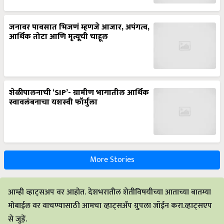
जनावर पावसात भिजणं म्हणजे आजार, अपंगत्व,
आर्थिक तोटा आणि मृत्यूची चाहूल
शेळीपालनाची ‘SIP’- ग्रामीण भागातील आर्थिक
स्वावलंबनाचा यशस्वी फॉर्मुला
More Stories
आम्ही व्हाट्सअप वर आहोत. देशभरातील शेतीविषयीच्या आताच्या बातम्या
मोबाईल वर वाचण्यासाठी आमचा व्हाट्सअँप ग्रुपला जॉईन करा.व्हाट्सएप
से जुड़ें.