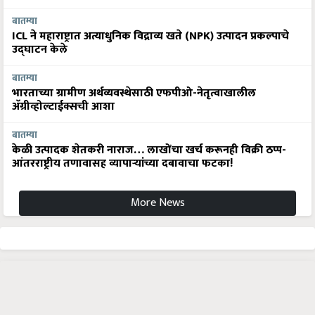
बातम्या
ICL ने महाराष्ट्रात अत्याधुनिक विद्राव्य खते (NPK) उत्पादन प्रकल्पाचे
उद्घाटन केले
बातम्या
भारताच्या ग्रामीण अर्थव्यवस्थेसाठी एफपीओ-नेतृत्वाखालील
अ‍ॅग्रीव्होल्टाईक्सची आशा
बातम्या
केळी उत्पादक शेतकरी नाराज… लाखोंचा खर्च करूनही विक्री ठप्प-
आंतरराष्ट्रीय तणावासह व्यापाऱ्यांच्या दबावाचा फटका!
More News