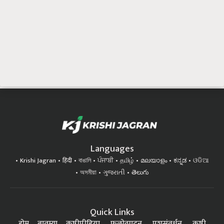
Languages
Krishi Jagran
हिंदी
বাঙালি
ਪੰਜਾਬੀ
தமிழ்
മലയാളം
ಕನ್ನಡ
ଓଡିଆ
অসমীয়া
ગુજરાતી
తెలుగు
Quick Links
होम
बातम्या
कृषीपीडिया
फलोत्पादन
पशुसंवर्धन
कृषी