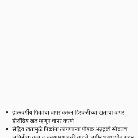
डाळवर्गीय पिकांचा वापर करून हिरवळीच्या खताचा वापर
हीसेंद्रिय खत म्हणून वापर करणे
सेंद्रिय खतामुळे पिकांना लागणाऱ्या पोषक अन्नद्रव्ये सोबतच
जमिनीचा कस व जलधारणशक्ती वाढते. जमीन भुसभुशीत राहून