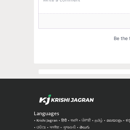
Languages
Krishi Jagran
हिंदी
বাঙালি
ਪੰਜਾਬੀ
தமிழ்
മലയാളം
ಕನ
ଓଡିଆ
অসমীয়া
ગુજરાતી
తెలుగు