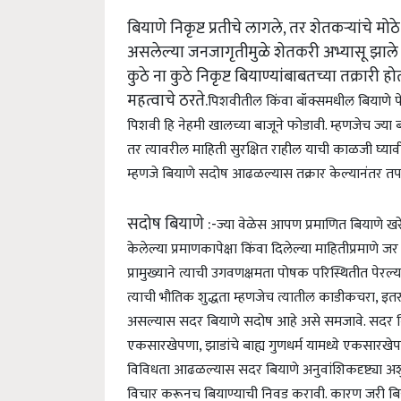
बियाणे निकृष्ट प्रतीचे लागले, तर शेतकऱ्यांचे मोठ
असलेल्या जनजागृतीमुळे शेतकरी अभ्यासू झाले अस
कुठे ना कुठे निकृष्ट बियाण्यांबाबतच्या तक्रा
महत्वाचे ठरते.
पिशवीतील किंवा बॉक्समधील बियाणे पे
पिशवी हि नेहमी खालच्या बाजूने फोडावी. म्हणजेच ज्या 
तर त्यावरील माहिती सुरक्षित राहील याची काळजी घ्यावी.
म्हणजे बियाणे सदोष आढळल्यास तक्रार केल्यानंतर तप
सदोष बियाणे :-
ज्या वेळेस आपण प्रमाणित बियाणे खरे
केलेल्या प्रमाणकापेक्षा किंवा दिलेल्या माहितीप्रमाणे ज
प्रामुख्याने त्याची उगवणक्षमता पोषक परिस्थितीत पे
त्याची भौतिक शुद्धता म्हणजेच त्यातील काडीकचरा, इतर पि
असल्यास सदर बियाणे सदोष आहे असे समजावे. सदर बिय
एकसारखेपणा, झाडांचे बाह्य गुणधर्म यामध्ये एकसारखेप
विविधता आढळल्यास सदर बियाणे अनुवांशिकदृष्ट्या अश
विचार करूनच बियाण्याची निवड करावी. कारण जरी बिय