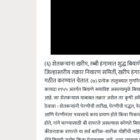
(६) शेतकऱ्यांना खरीप, रब्बी हंगामात शुद्ध बि
जिल्हास्तरीय तक्रार निवारण समिती, खरीप हंगा
गठीत करण्यात येतात.
(७) प्रत्येक तालुक्यात गुणन
कायदा १९५५ अंतर्गत बियाणे समाविष्ट असल्यामुळे बियाण्
आहे. जर शेतकऱ्यास याबाबत तक्रार असेल तर कृषी अधि
ठेवावा :-
शेतकऱ्यांनी पेरणीची तारीख, पेरणीची पद्धत, पेर
आणि पेरणीनंतर पावसाचे काय प्रमाण होते किंवा पिकास क
होते, नांगे भरण्यासाठी बी वापरले असल्यास कोणते बिय
कीडनाशक वापरले या सर्व बारीक-सारीक गोष्टींची माहि
होते.
बियाणे सदोष किंवा भेसळयुक्त आहे, असा अहवाल प्रा