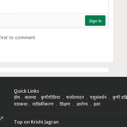
Quick Links
होम
बातम्या
कृषीपीडिया
फलोत्पादन
पशुसंवर्धन
कृषी प्रक
यशकथा
यांत्रिकीकरण
शिक्षण
आरोग्य
इतर
್ನಡ
Top on Krishi Jagran
Government Schemes
Soybean Farming
Goat Rearing
Chili Farm