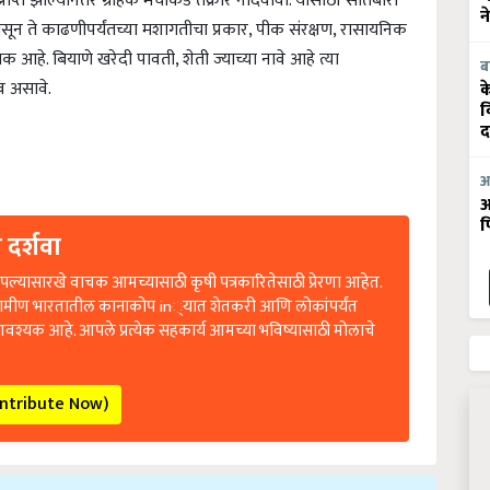
न
ीपासून ते काढणीपर्यंतच्या मशागतीचा प्रकार, पीक संरक्षण, रासायनिक
हे. बियाणे खरेदी पावती, शेती ज्याच्या नावे आहे त्या
ब
ाव असावे.
क
व
द
आ
आ
फ
 दर्शवा
ल्यासारखे वाचक आमच्यासाठी कृषी पत्रकारितेसाठी प्रेरणा आहेत.
रामीण भारतातील कानाकोप in्यात शेतकरी आणि लोकांपर्यंत
आवश्यक आहे. आपले प्रत्येक सहकार्य आमच्या भविष्यासाठी मोलाचे
ontribute Now)