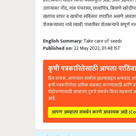
उताऱ्यावर नोंद, गाव पंचनामा, छायाचित्र, बियाणे खरेद
खतांचा वापर व खर्चाचा सविस्तर तपशील असणे आवश्यक आ
शेतकऱ्याच्या नावे घ्यावी. पावतीवर शेतकऱ्याचे संपूर्ण न
English Summary:
Take care of seeds
Published on:
22 May 2022, 01:48 IST
कृषी पत्रकारितेसाठी आपला पाठिंबा
प्रिय वाचक, आमच्यात सामील झाल्याबद्दल धन्यवाद. आप
कृषी पत्रकारितेला अधिक बळकट करण्यासाठी आणि ग्
पोहोचण्यासाठी आम्हाला तुमचे समर्थन किंवा सहकार्य 
आहे.
आपण आम्हाला समर्थन करणे आवश्यक आहे (C
Related Topics