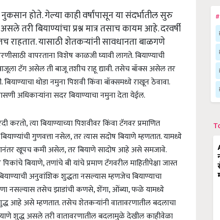
े नुकसान होते. गेल्या काही वर्षांपासून या संदर्भातील सुरु
#
ले तरी बियाण्यांचा प्रश्न मात्र तसाच कायम आहे. दरवर्षी
री होतच राहतात. यासाठी शेतकऱ्यांनी सावधानता बाळगणे
रणीसाठी वापरताना विशेष काळजी घ्यावी लागते. बियाण्याची
बाजूला टॅग असेल ती बाजू तशीच राहू द्यावी. तसेच बॉक्स असेल तर
 बियाण्याचा थोडा नमुना पिशवी किंवा बॉक्समध्ये राखून ठेवावा.
ासणी अधिकाऱ्यांना सदर बियाण्याचा नमुना देता येईल.
दी करतो, त्या बियाण्याच्या पिशवीवर किंवा टॅगवर प्रमाणित
T
र बियाण्यांची गुणवत्ता नसेल, तर त्यास सदोष बियाणे म्हणतात. यामध्ये
रल्यानंतर खूपच कमी असेल, तर बियाणे सादोष आहे असे समजावे.
कांचे बियाणे, तणांचे बी यांचे प्रमाण टॅगवरील माहितीपेक्षा जास्त
ाण्याची अनुवांशिक शुद्धता नसल्यास म्हणजेच बियाण्याचा
णा नसल्यास तसेच झाडांची कणसे, शेंगा, ओंब्या, फळे यामध्ये
ुद्ध आहे असे म्हणतात. तसेच शेतकऱ्यांनी वातावरणातील बदलाचा
ाणे शुद्ध असले तरी
वातावरणातील बदलामुळे देखील काहीवेळा