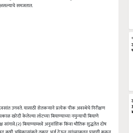
ष असल्याचे समजतात.
वसांत उगवते. यासाठी शेतकऱ्याने प्रत्येक पीक अवस्थेचे निरीक्षण
ळ खरेदी केलेल्या लॉटच्या बियाण्याच्या नमुन्याची बियाणे
 सांगावे.
(२) बियाण्यामध्ये अनुवांशिक किंवा भौतिक शुद्धतेत दोष
द कृषी अधिकाऱ्यांकडे तक्रार अर्ज देऊन त्यांच्याकडून पाहणी करून