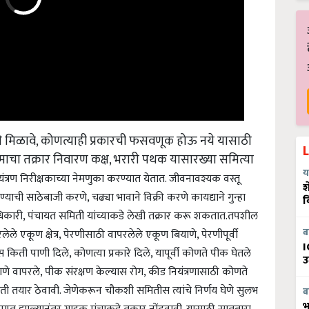
याणे मिळावे, कोणत्याही प्रकारची फसवणूक होऊ नये यासाठी
माचा तक्रार निवारण कक्ष, भरारी पथक यासारख्या समित्या
ियंत्रण निरीक्षकाच्या नेमणुका करण्यात येतात. जीवनावश्यक वस्तू
य
श
याची साठेबाजी करणे, चढ्या भावाने विक्री करणे कायद्याने गुन्हा
व
कारी, पंचायत समिती यांच्याकडे लेखी तक्रार करू शकतात.
तपशील
लेले एकूण क्षेत्र, पेरणीसाठी वापरलेले एकूण बियाणे, पेरणीपूर्वी
ब
िती पाणी दिले, कोणत्या प्रकारे दिले, यापूर्वी कोणते पीक घेतले
I
उ
ाणे वापरले, पीक संरक्षण केल्यास रोग, कीड नियंत्रणासाठी कोणते
ती तयार ठेवावी. जेणेकरून चौकशी समितीस त्यांचे निर्णय घेणे सुलभ
ब
प्त झाल्यानंतर ग्राहक मंचाकडे तक्रार नोंदवावी. यासाठी सातबारा
भ