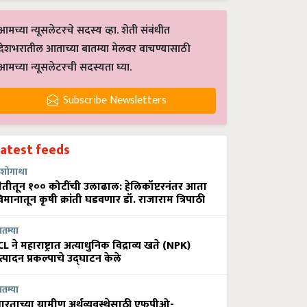
आमच्या न्यूसलेटरचे सदस्य व्हा. शेती संबंधीत
देशभरातील आताच्या बातम्या मेलवर वाचण्यासाठी
आमच्या न्यूसलेटरची सदस्यता घ्या.
Subscribe Newsletters
Latest feeds
शोगाथा
ेतीतून १०० कोटींची उलाढाल: हेलिकॉप्टरनंतर आता
िमानातून कृषी क्रांती घडवणार डॉ. राजाराम त्रिपाठी
ातम्या
CL ने महाराष्ट्रात अत्याधुनिक विद्राव्य खते (NPK)
त्पादन प्रकल्पाचे उद्घाटन केले
ातम्या
ारताच्या ग्रामीण अर्थव्यवस्थेसाठी एफपीओ-