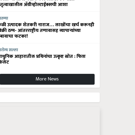
ेतृत्वाखालील अ‍ॅग्रीव्होल्टाईक्सची आशा
ातम्या
ेळी उत्पादक शेतकरी नाराज… लाखोंचा खर्च करूनही
िक्री ठप्प- आंतरराष्ट्रीय तणावासह व्यापाऱ्यांच्या
बावाचा फटका!
रोग्य सल्ला
धुनिक आहारातील प्रथिनांचा उत्कृष्ट स्रोत : फिश
िलेट
More News