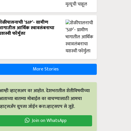
शेळीपालनाची ‘SIP’- ग्रामीण
भागातील आर्थिक स्वावलंबनाचा
यशस्वी फॉर्मुला
More Stories
आम्ही व्हाट्सअप वर आहोत. देशभरातील शेतीविषयीच्या
आताच्या बातम्या मोबाईल वर वाचण्यासाठी आमचा
व्हाट्सअँप ग्रुपला जॉईन करा.व्हाट्सएप से जुड़ें.
Join on WhatsApp