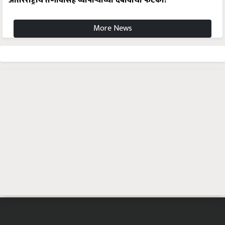
आंतरराष्ट्रीय तणावासह व्यापाऱ्यांच्या दबावाचा फटका!
More News