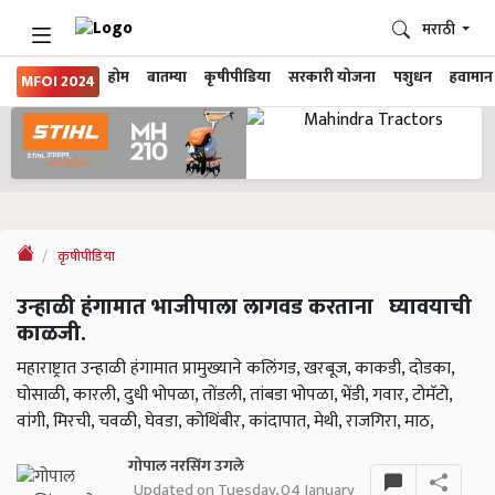
मराठी
होम
बातम्या
कृषीपीडिया
सरकारी योजना
पशुधन
हवामान
MFOI 2024
कृषीपीडिया
उन्हाळी हंगामात भाजीपाला लागवड करताना घ्यावयाची
काळजी.
महाराष्ट्रात उन्हाळी हंगामात प्रामुख्याने कलिंगड, खरबूज, काकडी, दोडका,
घोसाळी, कारली, दुधी भोपळा, तोंडली, तांबडा भोपळा, भेंडी, गवार, टोमॅटो,
वांगी, मिरची, चवळी, घेवडा, कोथिंबीर, कांदापात, मेथी, राजगिरा, माठ,
गोपाल नरसिंग उगले
Updated on Tuesday, 04 January