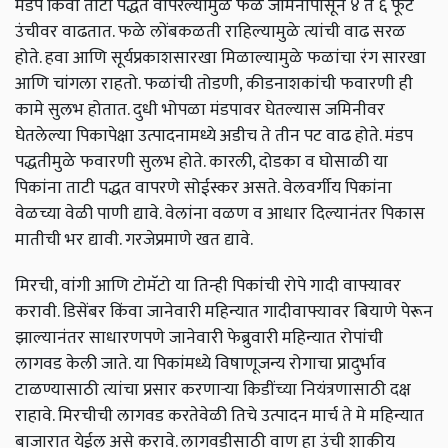
मंडप किंवा ताटी पद्धत वापरल्यामुळे फळे जमिनीपासून ४ ते ६ फूट
उंचीवर वाढतात. फळे लोंबकळती राहिल्यामुळे त्यांची वाढ सरळ
होते. हवा आणि सूर्यप्रकाशसारखा मिळाल्यामुळे फळांचा रंग सारखा
आणि चांगला राहतो. फळांची तोडणी, कीडनाशकांची फवारणी ही
कामे सुलभ होतात. दुधी भोपळा मंडपावर घेतल्यास जमिनीवर
घेतलेल्या पिकापेक्षा उत्पादनामध्ये अडीच ते तीन पट वाढ होते. मंडप
पद्धतीमुळे फवारणी सुलभ होते. कारली, दोडका व घोसाळी या
पिकांना ताटी पद्धत वापरणे सोईस्कर असते. वेलवर्गीय पिकांना
वेळच्या वेळी पाणी द्यावे. वेलांना वळण व आधार दिल्यानंतर पिकास
मातीची भर द्यावी. गरजेप्रमाणे खत द्यावे.
मिरची, वांगी आणि टोमॅटो या तिन्ही पिकांची रोपे गादी वाफ्यावर
करावी. डिसेंबर किंवा जानेवारी महिन्यात गादीवाफ्यावर बियाणे पेरून
झाल्यानंतर साधारणपणे जानेवारी फेब्रुवारी महिन्यात रोपांची
लागवड केली जाते. या पिकांमध्ये विषाणूजन्य रोगाचा प्रादुर्भाव
टाळण्यासाठी त्यांचा प्रसार करणाऱ्या किडींच्या नियंत्रणासाठी दक्ष
राहावे. मिरचीची लागवड करतेवेळी तिचे उत्पादन मार्च ते मे महिन्यात
बाजारात येईल असे करावे. लागवडीसाठी वाण हा उंची शाकीय