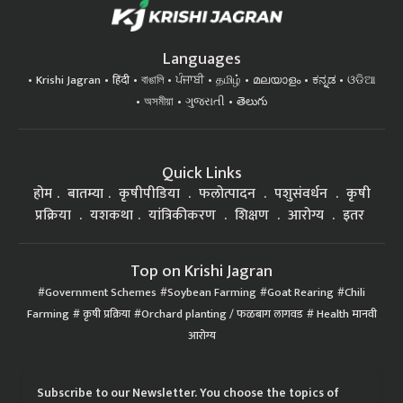
Languages
Krishi Jagran
हिंदी
বাঙালি
ਪੰਜਾਬੀ
தமிழ்
മലയാളം
ಕನ್ನಡ
ଓଡିଆ
অসমীয়া
ગુજરાતી
తెలుగు
Quick Links
होम
बातम्या
कृषीपीडिया
फलोत्पादन
पशुसंवर्धन
कृषी
प्रक्रिया
यशकथा
यांत्रिकीकरण
शिक्षण
आरोग्य
इतर
Top on Krishi Jagran
Government Schemes
Soybean Farming
Goat Rearing
Chili
Farming
कृषी प्रक्रिया
Orchard planting / फळबाग लागवड
Health मानवी
आरोग्य
Subscribe to our Newsletter. You choose the topics of