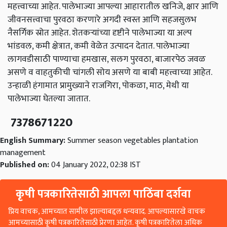
महत्त्वाच्या आहेत. पालेभाज्या आपल्या आहारातील खनिजे, क्षार आणि
जीवनसत्त्वाचा पुरवठा करणारे अगदी स्वस्त आणि सहजसुलभ
नैसर्गिक स्रोत आहेत. शेतकऱ्यांच्या दृष्टीने पालेभाज्या या अल्प
भांडवल, कमी क्षेत्रात, कमी वेळेत उत्पादन देतात. पालेभाज्या
लागवडीसाठी पाण्याचा हमखास, सलग पुरवठा, बाजारपेठ जवळ
असणे व वाहतुकीची चांगली सोय असणे या बाबी महत्त्वाच्या आहेत.
उन्हाळी हंगामात प्रामुख्याने राजगिरा, पोकळा, माठ, मेथी या
पालेभाज्या घेतल्या जातात.
7378671220
English Summary:
Summer season vegetables plantation
management
Published on:
04 January 2022, 02:38 IST
कृषी पत्रकारितेसाठी आपला पाठिंबा दर्शवा
प्रिय वाचक, आमच्यात सामील झाल्याबद्दल धन्यवाद. आपल्यासारखे वाचक
आमच्यासाठी कृषी पत्रकारितेसाठी प्रेरणा आहेत. कृषी पत्रकारितेला अधिक