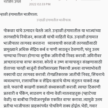
2022 02:33 PM
उन्हाळी हंगामातील भाजीपाला.
पोकळा यांचे उत्पादन घेतले जाते. उन्हाळी हंगामातील या भाज्यांच्या
लागवडीचे नियोजन, काळजी यांची माहिती घेऊ. उन्हाळी हंगामात
भाजीपाला लागवड करताना घ्यावयाची काळजी लागवडीसाठी
प्रामुख्याने अधिक सेंद्रिय कर्ब व पाणी साठवून ठेवणारी, परंतु उत्तम
पाण्याचा निचरा होणाऱ्या सुपीक जमिनीची निवड करावी. जमिनीवर
आच्छादनाचा वापर करावा. कोरडे व उष्ण वाऱ्यापासून संरक्षणासाठी
शेताच्या चारही बाजूंनी शेवरीसारख्या पिकाची अथवा वाफ्याभोवती
मक्याची दाट लागवड करावी. रोगप्रतिकारक जातींची निवड, सिंचनाचे
व्यवस्थापन, रासायनिक व सेंद्रिय खतांचे योग्य संतुलन याकडे लक्ष
द्यावे. फळांची काढणी शक्यतो संध्याकाळी करावी. स्वच्छ ठिकाणी
प्रतवारी व पॅकिंग, साठवण व योग्य वेळी मालवाहतूक (पहाटेच्या
वेळी) या बाबींचा नियोजनपूर्वक एकत्रित वापर करावा. त्यामुळे उत्तम
प्रतीचा भाजीपाला ग्राहकांपर्यंत पोचविणे शक्य होईल. भेंडी, गवार