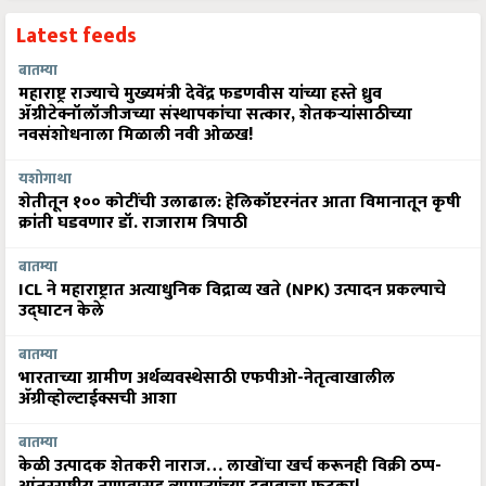
Latest feeds
बातम्या
महाराष्ट्र राज्याचे मुख्यमंत्री देवेंद्र फडणवीस यांच्या हस्ते ध्रुव
ॲग्रीटेक्नॉलॉजीजच्या संस्थापकांचा सत्कार, शेतकऱ्यांसाठीच्या
नवसंशोधनाला मिळाली नवी ओळख!
यशोगाथा
शेतीतून १०० कोटींची उलाढाल: हेलिकॉप्टरनंतर आता विमानातून कृषी
क्रांती घडवणार डॉ. राजाराम त्रिपाठी
बातम्या
ICL ने महाराष्ट्रात अत्याधुनिक विद्राव्य खते (NPK) उत्पादन प्रकल्पाचे
उद्घाटन केले
बातम्या
भारताच्या ग्रामीण अर्थव्यवस्थेसाठी एफपीओ-नेतृत्वाखालील
अ‍ॅग्रीव्होल्टाईक्सची आशा
बातम्या
केळी उत्पादक शेतकरी नाराज… लाखोंचा खर्च करूनही विक्री ठप्प-