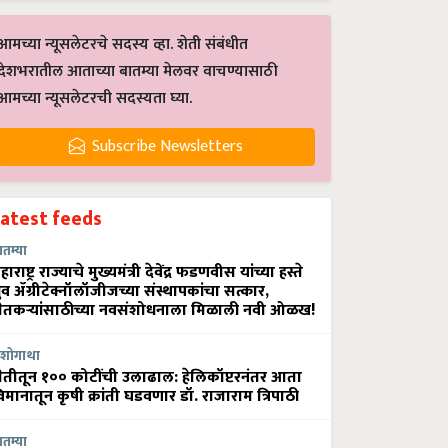
आमच्या न्यूसलेटरचे सदस्य व्हा. शेती संबंधीत
देशभरातील आताच्या बातम्या मेलवर वाचण्यासाठी
आमच्या न्यूसलेटरची सदस्यता घ्या.
Subscribe Newsletters
Latest feeds
ातम्या
हाराष्ट्र राज्याचे मुख्यमंत्री देवेंद्र फडणवीस यांच्या हस्ते
्रुव ॲग्रीटेक्नॉलॉजीजच्या संस्थापकांचा सत्कार,
ेतकऱ्यांसाठीच्या नवसंशोधनाला मिळाली नवी ओळख!
शोगाथा
ेतीतून १०० कोटींची उलाढाल: हेलिकॉप्टरनंतर आता
िमानातून कृषी क्रांती घडवणार डॉ. राजाराम त्रिपाठी
ातम्या