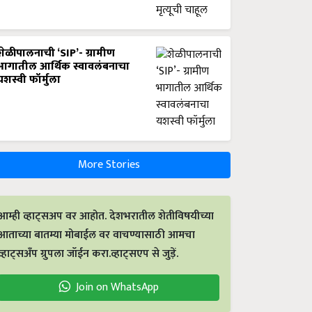
शेळीपालनाची ‘SIP’- ग्रामीण
भागातील आर्थिक स्वावलंबनाचा
यशस्वी फॉर्मुला
More Stories
आम्ही व्हाट्सअप वर आहोत. देशभरातील शेतीविषयीच्या
आताच्या बातम्या मोबाईल वर वाचण्यासाठी आमचा
व्हाट्सअँप ग्रुपला जॉईन करा.व्हाट्सएप से जुड़ें.
Join on WhatsApp