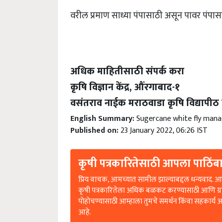
वरील प्रमाण साध्या पंपासाठी असून पावर पंपा
अधिक माहितीसाठी संपर्क करा
कृषि विज्ञान केंद्र, औंरगाबाद-१
वसंतराव नाईक मराठवाडा कृषि विद्यापी
English Summary:
Sugercane white fly man
Published on:
23 January 2022, 06:26 IST
कृषी पत्रकारितेसाठी आपला पाठिंबा
प्रिय वाचक, आमच्यात सामील झाल्याबद्दल धन्यवाद. आप
कृषी पत्रकारितेला अधिक बळकट करण्यासाठी आणि ग्
पोहोचण्यासाठी आम्हाला तुमचे समर्थन किंवा सहकार्य 
आहे.