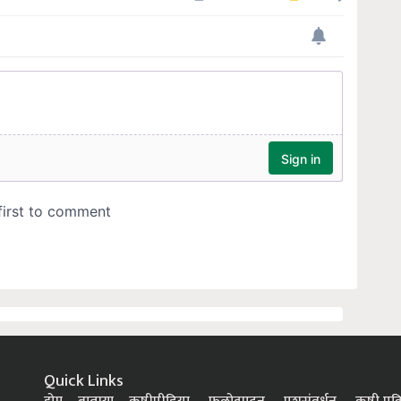
Quick Links
होम
बातम्या
कृषीपीडिया
फलोत्पादन
पशुसंवर्धन
कृषी प्रक