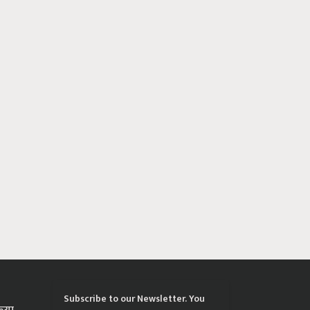
Subscribe to our Newsletter. You
्रिया
choose the topics of your interest