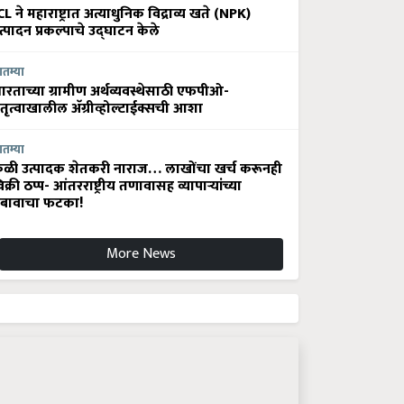
CL ने महाराष्ट्रात अत्याधुनिक विद्राव्य खते (NPK)
त्पादन प्रकल्पाचे उद्घाटन केले
ातम्या
ारताच्या ग्रामीण अर्थव्यवस्थेसाठी एफपीओ-
ेतृत्वाखालील अ‍ॅग्रीव्होल्टाईक्सची आशा
ातम्या
ेळी उत्पादक शेतकरी नाराज… लाखोंचा खर्च करूनही
िक्री ठप्प- आंतरराष्ट्रीय तणावासह व्यापाऱ्यांच्या
बावाचा फटका!
More News