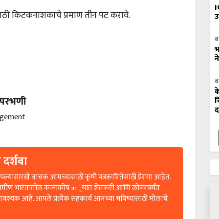
I
साठी किटकनाशकाचे प्रमाण तीन पट करावे.
उ
ब
भ
न
ब
क
ठ परभणी
व
द
agement
 दर्शवा
ल्यासारखे वाचक आमच्यासाठी कृषी पत्रकारितेसाठी प्रेरणा आहेत.
रामीण भारतातील कानाकोप in्यात शेतकरी आणि लोकांपर्यंत
आवश्यक आहे. आपले प्रत्येक सहकार्य आमच्या भविष्यासाठी मोलाचे