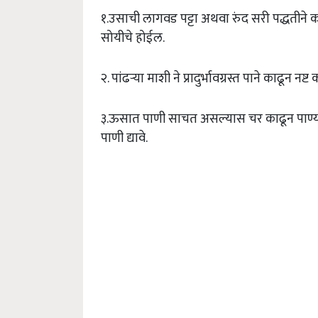
१.उसाची लागवड पट्टा अथवा रुंद सरी पद्धतीने
सोयीचे होईल.
२. पांढऱ्या माशी ने प्रादुर्भावग्रस्त पाने काढून नष्ट
३.ऊसात पाणी साचत असल्यास चर काढून पाण्य
पाणी द्यावे.