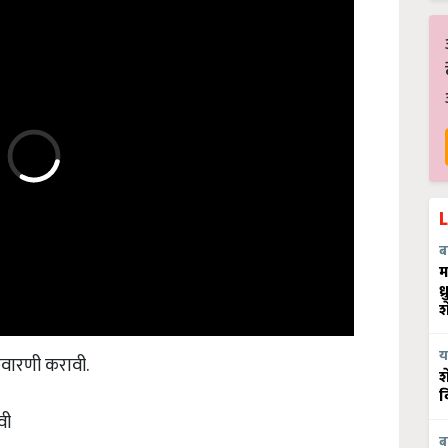
ब
म
ध
श
वारणी करावी.
य
श
व
वी
ब