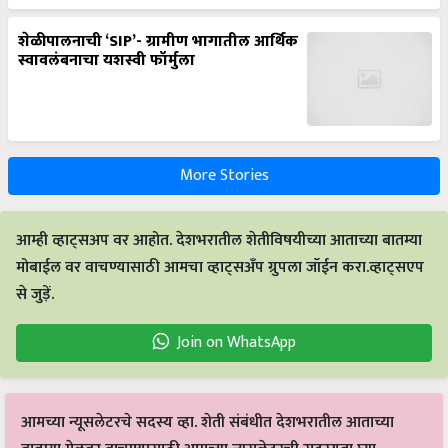
शेळीपालनाची ‘SIP’- ग्रामीण भागातील आर्थिक
स्वावलंबनाचा यशस्वी फॉर्मुला
More Stories
आम्ही व्हाट्सअप वर आहोत. देशभरातील शेतीविषयीच्या आताच्या बातम्या
मोबाईल वर वाचण्यासाठी आमचा व्हाट्सअँप ग्रुपला जॉईन करा.व्हाट्सएप
से जुड़ें.
Join on WhatsApp
आमच्या न्यूसलेटरचे सदस्य व्हा. शेती संबंधीत देशभरातील आताच्या