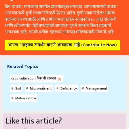
प्रिय वाचक, आमच्यात सामील झाल्याबद्दल धन्यवाद. आपल्यासारखे वाचक
आमच्यासाठी कृषी पत्रकारितेसाठी प्रेरणा आहेत. कृषी पत्रकारितेला अधिक
बळकट करण्यासाठी आणि ग्रामीण भारतातील कानाकोप in्यात शेतकरी
आणि लोकांपर्यंत पोहोचण्यासाठी आम्हाला तुमचे समर्थन किंवा सहकार्य
आवश्यक आहे. आपले प्रत्येक सहकार्य आमच्या भविष्यासाठी मोलाचे आहे.
आपण आम्हाला समर्थन करणे आवश्यक आहे (Contribute Now)
Related Topics
crop cultivation पिकाची लागवड
Soil
Micronutrient
Deficiency
Management
Maharashtra
Like this article?