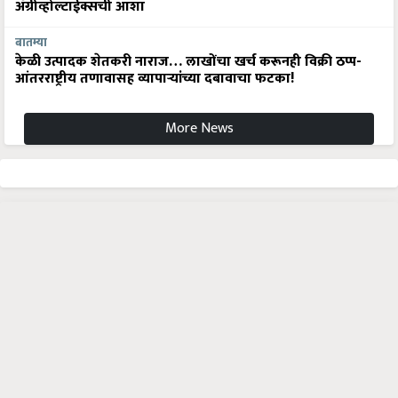
अ‍ॅग्रीव्होल्टाईक्सची आशा
बातम्या
केळी उत्पादक शेतकरी नाराज… लाखोंचा खर्च करूनही विक्री ठप्प-
आंतरराष्ट्रीय तणावासह व्यापाऱ्यांच्या दबावाचा फटका!
More News