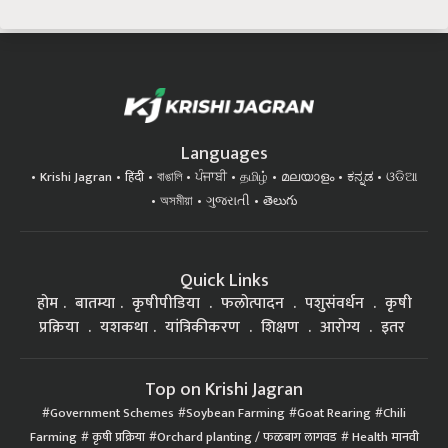
Languages
Krishi Jagran
हिंदी
বাঙালি
ਪੰਜਾਬੀ
தமிழ்
മലയാളം
ಕನ್ನಡ
ଓଡିଆ
অসমীয়া
ગુજરાતી
తెలుగు
Quick Links
होम
बातम्या
कृषीपीडिया
फलोत्पादन
पशुसंवर्धन
कृषी
प्रक्रिया
यशकथा
यांत्रिकीकरण
शिक्षण
आरोग्य
इतर
Top on Krishi Jagran
Government Schemes
Soybean Farming
Goat Rearing
Chili
Farming
कृषी प्रक्रिया
Orchard planting / फळबाग लागवड
Health मानवी