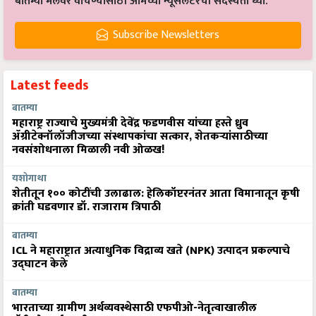
बातम्या मेलवर वाचण्यासाठी आमच्या न्यूसलेटरची सदस्यता घ्या.
Subscribe Newsletters
Latest feeds
बातम्या
महाराष्ट्र राज्याचे मुख्यमंत्री देवेंद्र फडणवीस यांच्या हस्ते ध्रुव
ॲग्रीटेक्नॉलॉजीजच्या संस्थापकांचा सत्कार, शेतकऱ्यांसाठीच्या
नवसंशोधनाला मिळाली नवी ओळख!
यशोगाथा
शेतीतून १०० कोटींची उलाढाल: हेलिकॉप्टरनंतर आता विमानातून कृषी
क्रांती घडवणार डॉ. राजाराम त्रिपाठी
बातम्या
ICL ने महाराष्ट्रात अत्याधुनिक विद्राव्य खते (NPK) उत्पादन प्रकल्पाचे
उद्घाटन केले
बातम्या
भारताच्या ग्रामीण अर्थव्यवस्थेसाठी एफपीओ-नेतृत्वाखालील