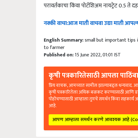
परावर्तकाचा किंवा पोटॅशिअम नायट्रेट 0.5 ते द
नक्की
वाचा
:
आज
माती
वाचवा
उद्या
माती
आपल्
English Summary:
small but important tips 
to farmer
Published on:
15 June 2022, 01:01 IST
कृषी पत्रकारितेसाठी आपला पाठिंबा
प्रिय वाचक, आमच्यात सामील झाल्याबद्दल धन्यवाद. आप
कृषी पत्रकारितेला अधिक बळकट करण्यासाठी आणि ग्
पोहोचण्यासाठी आम्हाला तुमचे समर्थन किंवा सहकार्य 
आहे.
आपण आम्हाला समर्थन करणे आवश्यक आहे (C