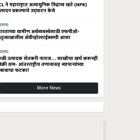
CL ने महाराष्ट्रात अत्याधुनिक विद्राव्य खते (NPK)
त्पादन प्रकल्पाचे उद्घाटन केले
ातम्या
ारताच्या ग्रामीण अर्थव्यवस्थेसाठी एफपीओ-
ेतृत्वाखालील अ‍ॅग्रीव्होल्टाईक्सची आशा
ातम्या
ेळी उत्पादक शेतकरी नाराज… लाखोंचा खर्च करूनही
िक्री ठप्प- आंतरराष्ट्रीय तणावासह व्यापाऱ्यांच्या
बावाचा फटका!
More News