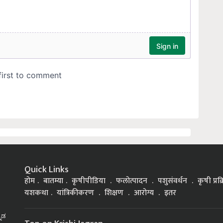
Quick Links
होम
बातम्या
कृषीपीडिया
फलोत्पादन
पशुसंवर्धन
कृषी प्रक
यशकथा
यांत्रिकीकरण
शिक्षण
आरोग्य
इतर
್ನಡ
Top on Krishi Jagran