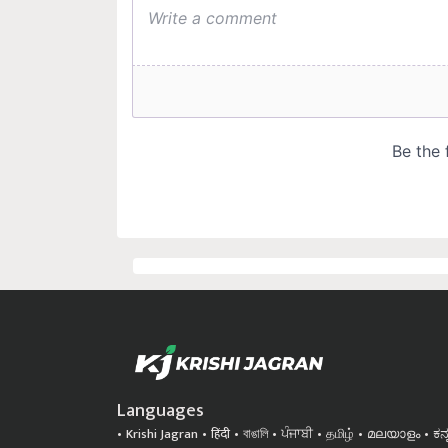
Languages
Krishi Jagran
हिंदी
বাঙালি
ਪੰਜਾਬੀ
தமிழ்
മലയാളം
ಕನ