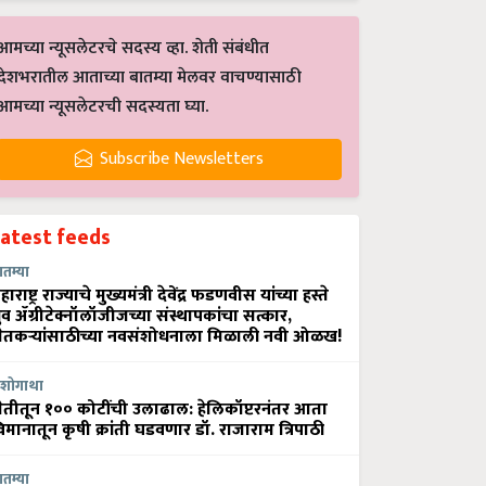
आमच्या न्यूसलेटरचे सदस्य व्हा. शेती संबंधीत
देशभरातील आताच्या बातम्या मेलवर वाचण्यासाठी
आमच्या न्यूसलेटरची सदस्यता घ्या.
Subscribe Newsletters
Latest feeds
ातम्या
हाराष्ट्र राज्याचे मुख्यमंत्री देवेंद्र फडणवीस यांच्या हस्ते
्रुव ॲग्रीटेक्नॉलॉजीजच्या संस्थापकांचा सत्कार,
ेतकऱ्यांसाठीच्या नवसंशोधनाला मिळाली नवी ओळख!
शोगाथा
ेतीतून १०० कोटींची उलाढाल: हेलिकॉप्टरनंतर आता
िमानातून कृषी क्रांती घडवणार डॉ. राजाराम त्रिपाठी
ातम्या