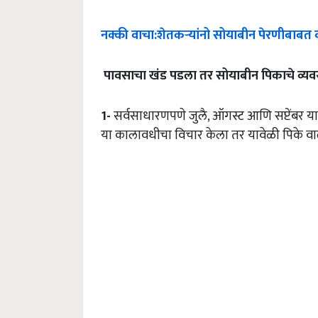
नक्की
वाचा
:
शेतकऱ्यांनो
सोयाबीन
पेरणीबाबत
पावसाचा
खंड
पडला
तर
सोयाबीन
पिकाचे
व्यव
1-
सर्वसाधारणपणे जुलै, ऑगस्ट आणि सप्टेंबर य
या कालावधीचा विचार केला तर यावेळी पिके वा