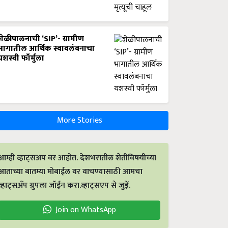
शेळीपालनाची ‘SIP’- ग्रामीण
भागातील आर्थिक स्वावलंबनाचा
यशस्वी फॉर्मुला
More Stories
आम्ही व्हाट्सअप वर आहोत. देशभरातील शेतीविषयीच्या
आताच्या बातम्या मोबाईल वर वाचण्यासाठी आमचा
व्हाट्सअँप ग्रुपला जॉईन करा.व्हाट्सएप से जुड़ें.
Join on WhatsApp