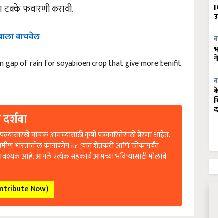
हा टक्के फवारणी करावी.
I
उ
याला
वाचवेल
ब
भ
न
in gap of rain for soyabioen crop that give more benifit
ब
क
व
द
 दर्शवा
ल्यासारखे वाचक आमच्यासाठी कृषी पत्रकारितेसाठी प्रेरणा आहेत.
रामीण भारतातील कानाकोप in्यात शेतकरी आणि लोकांपर्यंत
आवश्यक आहे. आपले प्रत्येक सहकार्य आमच्या भविष्यासाठी मोलाचे
ontribute Now)