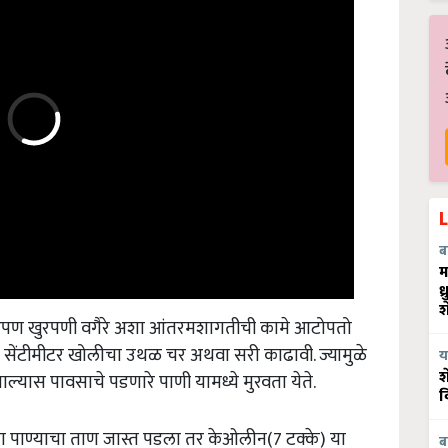
ब
म
ध
श
हा आपण खुरपणी वगैरे अशा आंतरमशागतीची कामे आटोपतो
 सेंटीमीटर खोलीचा उथळ चर अथवा सरी काढावी. ज्यामुळे
य
्यास पावसाचे पडणारे पाणी यामध्ये मुरवता येते.
श
व
्हा पाण्याचा ताण जास्त पडला तर केओलीन(7 टक्के) या
ब