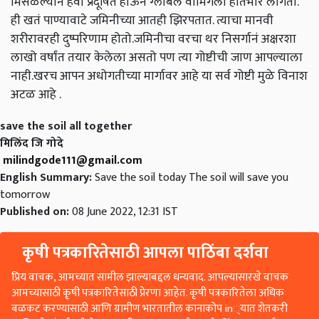
मिसळल्यानं हवा प्रदूषित होऊन ग्लोबल वार्मिंगला हातभार लागतो.
ही खतं पाण्यावाटे जमिनीच्या आतही झिरपतात. त्याचा मानवी
शरीरावरही दुष्परिणाम होतो.जमिनीचा वरचा थर निसर्गानं अक्षरशा
लाखो वर्षांत तयार केलेला असतो पण त्या गोष्टीची जाण आपल्याला
नाही.खरच आपन अधोगतीच्या मार्गावर आहे या सर्व गोष्टी मुळे विनाश
अटळ आहे .
save the soil all together
मिलिंद जि गोदे
milindgode111@gmail.com
English Summary:
Save the soil today The soil will save you
tomorrow
Published on:
08 June 2022, 12:31 IST
कृषी पत्रकारितेसाठी आपला पाठिंबा दर्शवा
प्रिय वाचक, आमच्यात सामील झाल्याबद्दल धन्यवाद. आपल्यासारखे वाचक
आमच्यासाठी कृषी पत्रकारितेसाठी प्रेरणा आहेत. कृषी पत्रकारितेला अधिक
बळकट करण्यासाठी आणि ग्रामीण भारतातील कानाकोप in्यात शेतकरी