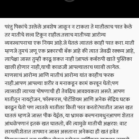
परंतु पिकांचे उरलेले अवशेष जाळून न टाकता ते मातीलाच परत केले
तर मातीचे सत्त्व टिकून राहील.तसाच मातीच्या आरोग्य
व्यवस्थापनाचा एक नियम आहे.जे घेतलं त्यातलं काही परत करा. माती
म्हणजे तुमचं जणू एक प्रकारची बॅक आहे की त्यात जेवढी रक्कम आहे,
त्यापेक्षा जास्त तुम्ही काढू शकत नाही !आपलं कर्बरुपी खाते पुस्तिका
खाली होणार नाही,याची काळजी आपल्यालाच घ्यावी लागेल.
माणसाचं आरोग्य आणि मातीचं आरोग्य यांत काहीच फरक
नाही.आपण आपल्या शरीर व मनाकडून कामं करवून घेतो;पण
त्यासाठी त्याच्या पोषणाची ही तेवढिच आवश्यकता असते. आपण
मातीतून नायट्रोजन, फॉस्फरस, पोटॅशियम आणि अनेक सेंद्रिय घटक
काढून घेतो पण त्यातले मातीला किती परत करतो?मातीत जास्त खत
घातलं म्हणजे जास्त पीक येईल, या भ्रामक कल्पनामधुनआपण शेतात
आंधळेपणानं इतकं खत घालतो, की त्यामुळे मातीची अक्षरश: वाट
लागली.शेतात तापमान जास्त असताना अनेकदा ही खतं हवेत