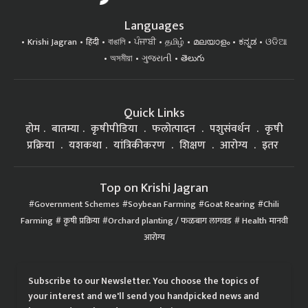
Languages
Krishi Jagran
हिंदी
বাঙালি
ਪੰਜਾਬੀ
தமிழ்
മലയാളം
ಕನ್ನಡ
ଓଡିଆ
অসমীয়া
ગુજરાતી
తెలుగు
Quick Links
होम
बातम्या
कृषीपीडिया
फलोत्पादन
पशुसंवर्धन
कृषी
प्रक्रिया
यशकथा
यांत्रिकीकरण
शिक्षण
आरोग्य
इतर
Top on Krishi Jagran
Government Schemes
Soybean Farming
Goat Rearing
Chili
Farming
कृषी प्रक्रिया
Orchard planting / फळबाग लागवड
Health मानवी
आरोग्य
Subscribe to our Newsletter. You choose the topics of
your interest and we'll send you handpicked news and