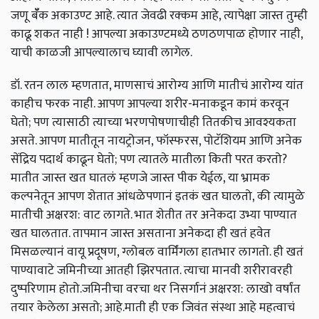
जणू बॅँक अकाउण्ट आहे. त्यात जेवढी रक्कम आहे, त्यापेक्षा जास्त तुम्ही
काढू शकत नाही ! आपल्या अकाउण्टमध्ये ठणठणपाळ होणार नाही,
याची काळजी आपल्यालाच घ्यावी लागेल.
डॉ. रतन लाल म्हणतात, माणसाचं आरोग्य आणि मातीचं आरोग्य यांत
काहीच फरक नाही. आपण आपल्या शरीर-मनाकडून कामं करवून
घेतो; पण त्यासाठी त्याच्या भरणपोषणाचीही तितकीच आवश्यकता
असते. आपण मातीतून नायट्रोजन, फॉस्फरस, पोटॅशियम आणि अनेक
सेंद्रिय पदार्थ काढून घेतो; पण त्यातले मातीला किती परत करतो?
मातीत जास्त खत घातलं म्हणजे जास्त पीक येईल, या भ्रामक
कल्पनेतून आपण शेतात आंधळेपणानं इतकं खत घालतो, की त्यामुळे
मातीची अक्षरश: वाट लागते. भात शेतीत तर अनेकदा उभ्या पाण्यात
खत घालतात. तापमान जास्त असताना अनेकदा ही खतं हवेत
मिसळल्यानं वायू प्रदूषण, ग्लोबल वार्मिंगला हातभार लागतो. ही खतं
पाण्यावाटे जमिनीच्या आतही झिरपतात. त्याचा मानवी शरीरावरही
दुष्परिणाम होतो.जमिनीचा वरचा थर निसर्गानं अक्षरश: लाखो वर्षांत
तयार केलेला असतो; आहे.माती ही एक जिवंत संस्था आहे महत्वाचं