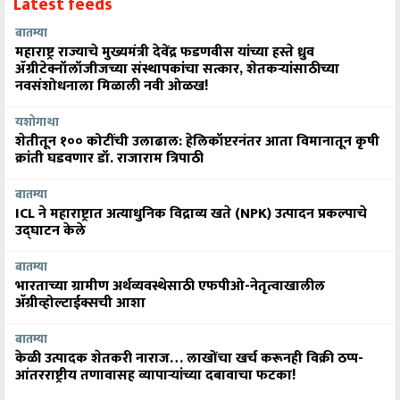
Latest feeds
बातम्या
महाराष्ट्र राज्याचे मुख्यमंत्री देवेंद्र फडणवीस यांच्या हस्ते ध्रुव
ॲग्रीटेक्नॉलॉजीजच्या संस्थापकांचा सत्कार, शेतकऱ्यांसाठीच्या
नवसंशोधनाला मिळाली नवी ओळख!
यशोगाथा
शेतीतून १०० कोटींची उलाढाल: हेलिकॉप्टरनंतर आता विमानातून कृषी
क्रांती घडवणार डॉ. राजाराम त्रिपाठी
बातम्या
ICL ने महाराष्ट्रात अत्याधुनिक विद्राव्य खते (NPK) उत्पादन प्रकल्पाचे
उद्घाटन केले
बातम्या
भारताच्या ग्रामीण अर्थव्यवस्थेसाठी एफपीओ-नेतृत्वाखालील
अ‍ॅग्रीव्होल्टाईक्सची आशा
बातम्या
केळी उत्पादक शेतकरी नाराज… लाखोंचा खर्च करूनही विक्री ठप्प-
आंतरराष्ट्रीय तणावासह व्यापाऱ्यांच्या दबावाचा फटका!