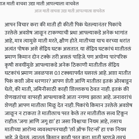
आज माती वाचवा उद्या माती आपल्याला वाचवेल
आपन विचार करा की माती ही कीती पिकं घेतल्यानंतर पिकांचे
उरलेले अवशेष जाळून टाकण्याची प्रथा आपल्याकडे अनेक भागांत
आहे, मात्र त्यामुळे माती मरते, क्षीण होते. मातीच्या याच वरच्या थरांत
अत्यंत पोषक असे सेंद्रिय घटक असतात. या सेंद्रिय घटकांचं मातीतलं
प्रमाण किमान दोन टक्के तरी असलं पाहिजे. पण अयोग्य पारंपरिक
कृषी सवयींमुळे आपल्याकडे अनेक ठिकाणी मातीतील सेंद्रिय
घटकांचं प्रमाण जवळपास 0.1 टक्क्यापर्यंत घसरलं आहे. अशा मातीत
पिकं कशी जोम धरणार? आपण शेती आणि मातीला इतकं ओरबाडून
घेतो, की माती, जमिनीसाठी काही शिल्लकच ठेवत नाही. इतकं की
शेणखतांचा वापरही आपल्याकडे आता नगण्य झाला आहे. जनावरांचं
शेणही आपण मातीला मिळू देत नाही. पिकांचे किमान उरलेले अवशेष
जाळून न टाकता ते मातीलाच परत केले तर मातीतील सत्त्व टिकून
राहील.‘जगा आणि जगू द्या’ हा जसा विश्वाचा नियम आहे, तसाच
मातीच्या आरोग्य व्यवस्थापनचाही ‘लॉ ऑफ रिटर्न्‍स’ हा एक नियम
आहे. जे घेतलं, त्यातलं किमान काही परत करा. माती म्हणजे तुमचं