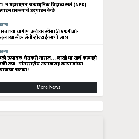
CL ने महाराष्ट्रात अत्याधुनिक विद्राव्य खते (NPK)
त्पादन प्रकल्पाचे उद्घाटन केले
ातम्या
ारताच्या ग्रामीण अर्थव्यवस्थेसाठी एफपीओ-
ेतृत्वाखालील अ‍ॅग्रीव्होल्टाईक्सची आशा
ातम्या
ेळी उत्पादक शेतकरी नाराज… लाखोंचा खर्च करूनही
िक्री ठप्प- आंतरराष्ट्रीय तणावासह व्यापाऱ्यांच्या
बावाचा फटका!
More News