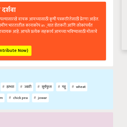
 दर्शवा
ल्यासारखे वाचक आमच्यासाठी कृषी पत्रकारितेसाठी प्रेरणा आहेत.
रामीण भारतातील कानाकोप in्यात शेतकरी आणि लोकांपर्यंत
आवश्यक आहे. आपले प्रत्येक सहकार्य आमच्या भविष्यासाठी मोलाचे
ontribute Now)
हरभरा
ज्वारी
सुर्यफुल
गहू
wheat
am
chick pea
jowar