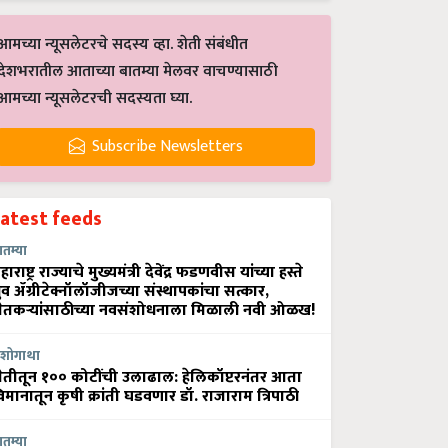
आमच्या न्यूसलेटरचे सदस्य व्हा. शेती संबंधीत
देशभरातील आताच्या बातम्या मेलवर वाचण्यासाठी
आमच्या न्यूसलेटरची सदस्यता घ्या.
Subscribe Newsletters
Latest feeds
ातम्या
हाराष्ट्र राज्याचे मुख्यमंत्री देवेंद्र फडणवीस यांच्या हस्ते
्रुव ॲग्रीटेक्नॉलॉजीजच्या संस्थापकांचा सत्कार,
ेतकऱ्यांसाठीच्या नवसंशोधनाला मिळाली नवी ओळख!
शोगाथा
ेतीतून १०० कोटींची उलाढाल: हेलिकॉप्टरनंतर आता
िमानातून कृषी क्रांती घडवणार डॉ. राजाराम त्रिपाठी
ातम्या