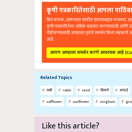
कृषी पत्रकारितेसाठी आपला पाठिंबा
प्रिय वाचक, आमच्यात सामील झाल्याबद्दल धन्यवाद. आप
कृषी पत्रकारितेला अधिक बळकट करण्यासाठी आणि ग्
पोहोचण्यासाठी आम्हाला तुमचे समर्थन किंवा सहकार्य 
आहे.
आपण आम्हाला समर्थन करणे आवश्यक आहे (C
Related Topics
रब्बी
rabbi
seed
बियाणे
करडई
safflower
sunflower
sorghum
gr
Like this article?