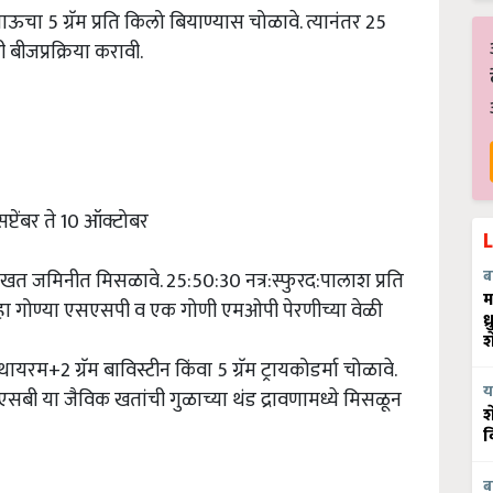
 गाऊचा 5 ग्रॅम प्रति किलो बियाण्यास चोळावे. त्यानंतर 25
ी बीजप्रक्रिया करावी.
प्टेंबर ते 10 ऑक्टोबर
णखत जमिनीत मिसळावे. 25:50:30 नत्र:स्फुरद:पालाश प्रति
ब
म
 सहा गोण्या एसएसपी व एक गोणी एमओपी पेरणीच्या वेळी
ध
श
 थायरम+2 ग्रॅम बाविस्टीन किंवा 5 ग्रॅम ट्रायकोडर्मा चोळावे.
य
पीएसबी या जैविक खतांची गुळाच्या थंड द्रावणामध्ये मिसळून
श
व
ब