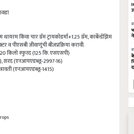
I
उ
आठवडा
ब
भ
न
म थायरम किंवा चार ग्रॅम ट्रायकोडर्मा+1.25 ग्रॅम, कार्बेन्डॅझिम
ॅक्टर व पीएसबी जीवाणूंची बीजप्रक्रिया करावी.
ब
ि 20 किलो स्फुरद (125 कि. एसएसपी)
क
5), शरद (एनआयएडब्लू-2997-16)
व
द
नेत्रावती (एनआयएडब्लू-1415)
crops