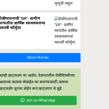
शेळीपालनाची ‘SIP’- ग्रामीण
भागातील आर्थिक स्वावलंबनाचा
यशस्वी फॉर्मुला
More Stories
आम्ही व्हाट्सअप वर आहोत. देशभरातील शेतीविषयीच्या
आताच्या बातम्या मोबाईल वर वाचण्यासाठी आमचा
व्हाट्सअँप ग्रुपला जॉईन करा.व्हाट्सएप से जुड़ें.
Join on WhatsApp