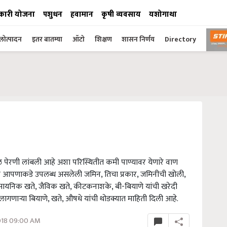
कारी योजना
पशुधन
हवामान
कृषी व्यवसाय
यशोगाथा
ोत्पादन
इतर बातम्या
ऑटो
शिक्षण
शासन निर्णय
Directory
ील पेरणी लांबली आहे अशा परिस्थितीत कमी पाण्यावर येणारे वाण
ष्टीने आपणाकडे उपलब्ध असलेली जमिन, तिचा प्रकार, जमिनीची खोली,
रासायनिक खते, जैविक खते, कीटकनाशके, बी-बियाणे यांची खरेदी
णाऱ्या बियाणे, खते, औषधे यांची थोडक्यात माहिती दिली आहे.
018 09:00 AM