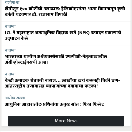
शेतीतून १०० कोटींची उलाढाल: हेलिकॉप्टरनंतर आता विमानातून कृषी
क्रांती घडवणार डॉ. राजाराम त्रिपाठी
बातम्या
ICL ने महाराष्ट्रात अत्याधुनिक विद्राव्य खते (NPK) उत्पादन प्रकल्पाचे
उद्घाटन केले
बातम्या
भारताच्या ग्रामीण अर्थव्यवस्थेसाठी एफपीओ-नेतृत्वाखालील
अ‍ॅग्रीव्होल्टाईक्सची आशा
बातम्या
केळी उत्पादक शेतकरी नाराज… लाखोंचा खर्च करूनही विक्री ठप्प-
आंतरराष्ट्रीय तणावासह व्यापाऱ्यांच्या दबावाचा फटका!
आरोग्य सल्ला
आधुनिक आहारातील प्रथिनांचा उत्कृष्ट स्रोत : फिश फिलेट
More News