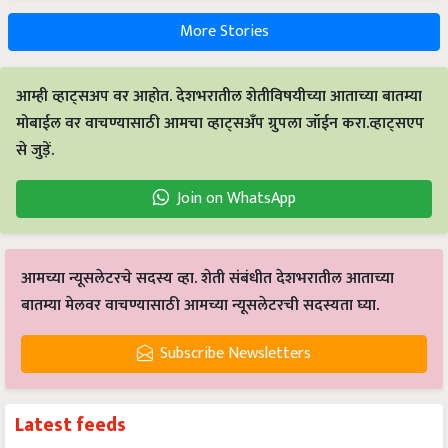
More Stories
आम्ही व्हाट्सअप वर आहोत. देशभरातील शेतीविषयीच्या आताच्या बातम्या
मोबाईल वर वाचण्यासाठी आमचा व्हाट्सअँप ग्रुपला जॉईन करा.व्हाट्सएप
से जुड़ें.
Join on WhatsApp
आमच्या न्यूसलेटरचे सदस्य व्हा. शेती संबंधीत देशभरातील आताच्या
बातम्या मेलवर वाचण्यासाठी आमच्या न्यूसलेटरची सदस्यता घ्या.
Subscribe Newsletters
Latest feeds
यशोगाथा