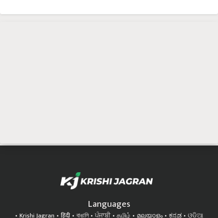
Languages
Krishi Jagran
हिंदी
বাঙালি
ਪੰਜਾਬੀ
தமிழ்
മലയാളം
ಕನ್ನಡ
ଓଡିଆ
অসমীয়া
ગુજરાતી
తెలుగు