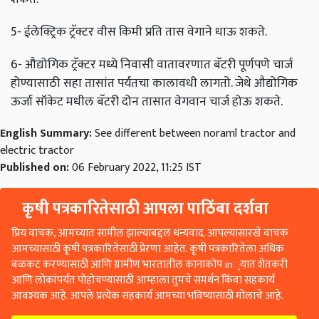
5- ईलेक्ट्रिक ट्रॅक्टर वीस किमी प्रति तास वेगाने धाऊ शकते.
6- औद्योगिक ट्रॅक्टर मध्ये निवासी वातावरणात बॅटरी पूर्णपणे चार्ज
होण्यासाठी सहा तासांत पर्यंतचा कालावधी लागतो. जेथे औद्योगिक
ऊर्जा सॉकेट मधील बॅटरी दोन तासात वेगवान चार्ज होऊ शकते.
English Summary:
See different between noraml tractor and
electric tractor
Published on:
06 February 2022, 11:25 IST
कृषी पत्रकारितेसाठी आपला पाठिंबा दर्शवा
प्रिय वाचक, आमच्यात सामील झाल्याबद्दल धन्यवाद. आपल्यासारखे वाचक
आमच्यासाठी कृषी पत्रकारितेसाठी प्रेरणा आहेत. कृषी पत्रकारितेला अधिक
बळकट करण्यासाठी आणि ग्रामीण भारतातील कानाकोप in्यात शेतकरी
आणि लोकांपर्यंत पोहोचण्यासाठी आम्हाला तुमचे समर्थन किंवा सहकार्य
आवश्यक आहे. आपले प्रत्येक सहकार्य आमच्या भविष्यासाठी मोलाचे आहे.
आपण आम्हाला समर्थन करणे आवश्यक आहे (Contribute Now)