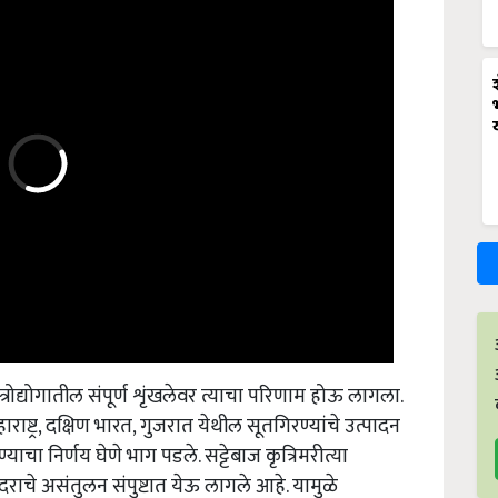
्रोद्योगातील संपूर्ण शृंखलेवर त्याचा परिणाम होऊ लागला.
ाष्ट्र, दक्षिण भारत, गुजरात येथील सूतगिरण्यांचे उत्पादन
्याचा निर्णय घेणे भाग पडले. सट्टेबाज कृत्रिमरीत्या
दराचे असंतुलन संपुष्टात येऊ लागले आहे. यामुळे