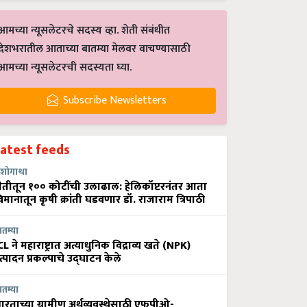
आमच्या न्यूसलेटरचे सदस्य व्हा. शेती संबंधीत
देशभरातील आताच्या बातम्या मेलवर वाचण्यासाठी
आमच्या न्यूसलेटरची सदस्यता घ्या.
Subscribe Newsletters
Latest feeds
शोगाथा
ेतीतून १०० कोटींची उलाढाल: हेलिकॉप्टरनंतर आता
िमानातून कृषी क्रांती घडवणार डॉ. राजाराम त्रिपाठी
ातम्या
CL ने महाराष्ट्रात अत्याधुनिक विद्राव्य खते (NPK)
त्पादन प्रकल्पाचे उद्घाटन केले
ातम्या
ारताच्या ग्रामीण अर्थव्यवस्थेसाठी एफपीओ-