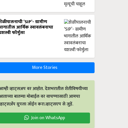
शेळीपालनाची ‘SIP’- ग्रामीण
भागातील आर्थिक स्वावलंबनाचा
यशस्वी फॉर्मुला
More Stories
आम्ही व्हाट्सअप वर आहोत. देशभरातील शेतीविषयीच्या
आताच्या बातम्या मोबाईल वर वाचण्यासाठी आमचा
व्हाट्सअँप ग्रुपला जॉईन करा.व्हाट्सएप से जुड़ें.
Join on WhatsApp