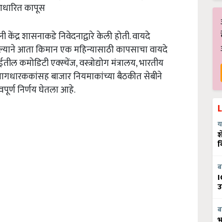
 आधारित कापूस
ी केंद्र शासनाकडे निवेदनाद्वारे केली होती. वायदे
ल्याने आता किमान एक महिन्यासाठी कापसाचा वायदे
ील कमोडिटी एक्स्चेंज, वस्त्रोद्योग मंत्रालय, भारतीय
 भागधारककांसह बाजार नियमाकांच्या बैठकीत सेबीने
्वपूर्ण निर्णय घेतला आहे.
य
श
व
ब
I
उ
ब
भ