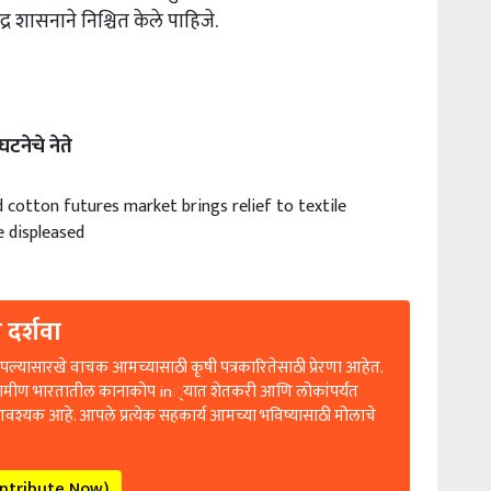
र शासनाने निश्चित केले पाहिजे.
घटनेचे नेते
d cotton futures market brings relief to textile
e displeased
 दर्शवा
ल्यासारखे वाचक आमच्यासाठी कृषी पत्रकारितेसाठी प्रेरणा आहेत.
रामीण भारतातील कानाकोप in्यात शेतकरी आणि लोकांपर्यंत
आवश्यक आहे. आपले प्रत्येक सहकार्य आमच्या भविष्यासाठी मोलाचे
ontribute Now)