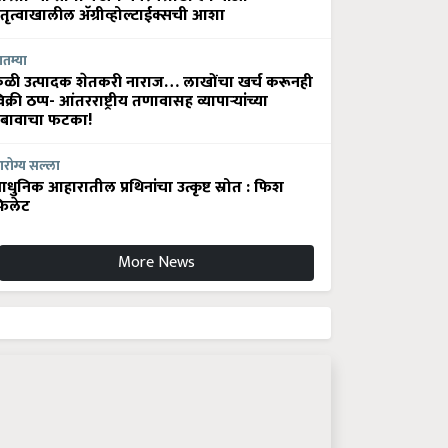
ेतृत्वाखालील अ‍ॅग्रीव्होल्टाईक्सची आशा
ातम्या
ेळी उत्पादक शेतकरी नाराज… लाखोंचा खर्च करूनही
िक्री ठप्प- आंतरराष्ट्रीय तणावासह व्यापाऱ्यांच्या
बावाचा फटका!
रोग्य सल्ला
धुनिक आहारातील प्रथिनांचा उत्कृष्ट स्रोत : फिश
िलेट
More News