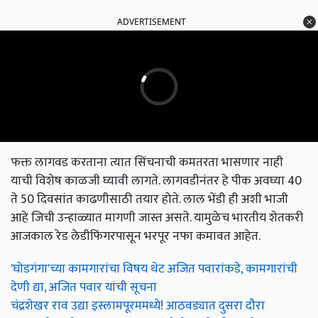
ADVERTISEMENT
फक्त लागवड करताना त्यात सिंचनाची कमतरता भासणार नाही
याची विशेष काळजी घ्यावी लागते. लागवडीनंतर हे पीक अवघ्या 40
ते 50 दिवसांत काढणीसाठी तयार होते. लाल भेंडी ही अशी भाजी
आहे जिची उन्हाळ्यात मागणी जास्त असते. यामुळेच भारतीय शेतकरी
आजकाल रेड लेडीफिंगरपासून भरपूर नफा कमावत आहेत.
'घोडगंगा'च्या कामगारांचा विषय थेट अजित पवारांकडे, कामगारांची
देणी द्या, अजित पवार यांची सूचना
चंद्रशेखर राव उद्या इस्लामपूरममध्ये! आठवड्यात दुसरा दौरा