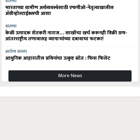
बातम्या
भारताच्या ग्रामीण अर्थव्यवस्थेसाठी एफपीओ-नेतृत्वाखालील
अ‍ॅग्रीव्होल्टाईक्सची आशा
बातम्या
केळी उत्पादक शेतकरी नाराज… लाखोंचा खर्च करूनही विक्री ठप्प-
आंतरराष्ट्रीय तणावासह व्यापाऱ्यांच्या दबावाचा फटका!
आरोग्य सल्ला
आधुनिक आहारातील प्रथिनांचा उत्कृष्ट स्रोत : फिश फिलेट
More News