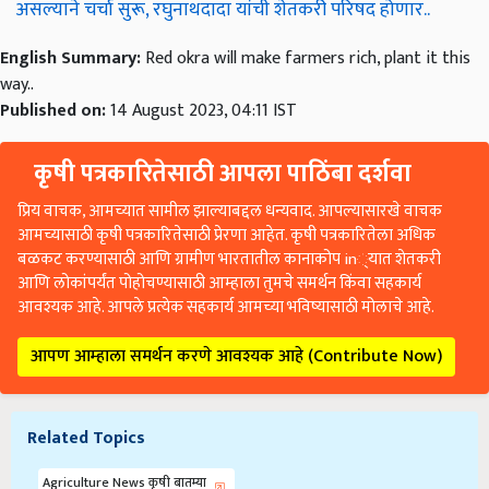
असल्याने चर्चा सुरू, रघुनाथदादा यांची शेतकरी परिषद होणार..
English Summary:
Red okra will make farmers rich, plant it this
way..
Published on:
14 August 2023, 04:11 IST
कृषी पत्रकारितेसाठी आपला पाठिंबा दर्शवा
प्रिय वाचक, आमच्यात सामील झाल्याबद्दल धन्यवाद. आपल्यासारखे वाचक
आमच्यासाठी कृषी पत्रकारितेसाठी प्रेरणा आहेत. कृषी पत्रकारितेला अधिक
बळकट करण्यासाठी आणि ग्रामीण भारतातील कानाकोप in्यात शेतकरी
आणि लोकांपर्यंत पोहोचण्यासाठी आम्हाला तुमचे समर्थन किंवा सहकार्य
आवश्यक आहे. आपले प्रत्येक सहकार्य आमच्या भविष्यासाठी मोलाचे आहे.
आपण आम्हाला समर्थन करणे आवश्यक आहे (Contribute Now)
Related Topics
Agriculture News कृषी बातम्या