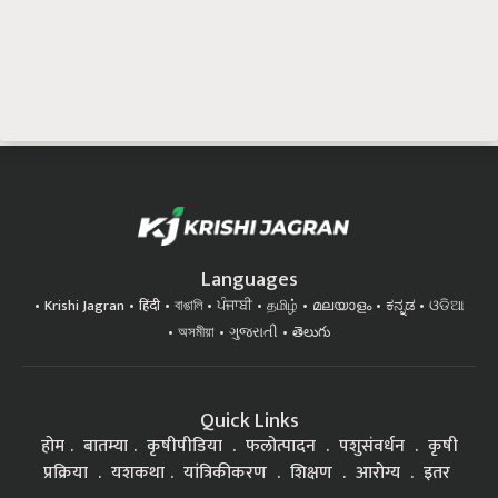
Languages
Krishi Jagran
हिंदी
বাঙালি
ਪੰਜਾਬੀ
தமிழ்
മലയാളം
ಕನ್ನಡ
ଓଡିଆ
অসমীয়া
ગુજરાતી
తెలుగు
Quick Links
होम
बातम्या
कृषीपीडिया
फलोत्पादन
पशुसंवर्धन
कृषी
प्रक्रिया
यशकथा
यांत्रिकीकरण
शिक्षण
आरोग्य
इतर