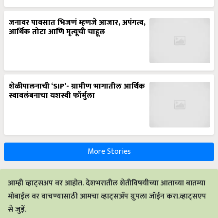
जनावर पावसात भिजणं म्हणजे आजार, अपंगत्व,
आर्थिक तोटा आणि मृत्यूची चाहूल
शेळीपालनाची ‘SIP’- ग्रामीण भागातील आर्थिक
स्वावलंबनाचा यशस्वी फॉर्मुला
More Stories
आम्ही व्हाट्सअप वर आहोत. देशभरातील शेतीविषयीच्या आताच्या बातम्या
मोबाईल वर वाचण्यासाठी आमचा व्हाट्सअँप ग्रुपला जॉईन करा.व्हाट्सएप
से जुड़ें.