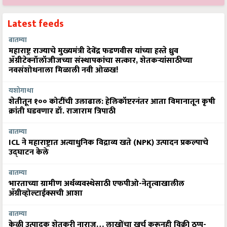
Latest feeds
बातम्या
महाराष्ट्र राज्याचे मुख्यमंत्री देवेंद्र फडणवीस यांच्या हस्ते ध्रुव
ॲग्रीटेक्नॉलॉजीजच्या संस्थापकांचा सत्कार, शेतकऱ्यांसाठीच्या
नवसंशोधनाला मिळाली नवी ओळख!
यशोगाथा
शेतीतून १०० कोटींची उलाढाल: हेलिकॉप्टरनंतर आता विमानातून कृषी
क्रांती घडवणार डॉ. राजाराम त्रिपाठी
बातम्या
ICL ने महाराष्ट्रात अत्याधुनिक विद्राव्य खते (NPK) उत्पादन प्रकल्पाचे
उद्घाटन केले
बातम्या
भारताच्या ग्रामीण अर्थव्यवस्थेसाठी एफपीओ-नेतृत्वाखालील
अ‍ॅग्रीव्होल्टाईक्सची आशा
बातम्या
केळी उत्पादक शेतकरी नाराज… लाखोंचा खर्च करूनही विक्री ठप्प-