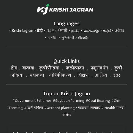
Languages
Krishi Jagran
हिंदी
বাঙালি
ਪੰਜਾਬੀ
தமிழ்
മലയാളം
ಕನ್ನಡ
ଓଡିଆ
অসমীয়া
ગુજરાતી
తెలుగు
Quick Links
होम
बातम्या
कृषीपीडिया
फलोत्पादन
पशुसंवर्धन
कृषी
प्रक्रिया
यशकथा
यांत्रिकीकरण
शिक्षण
आरोग्य
इतर
Top on Krishi Jagran
Government Schemes
Soybean Farming
Goat Rearing
Chili
Farming
कृषी प्रक्रिया
Orchard planting / फळबाग लागवड
Health मानवी
आरोग्य