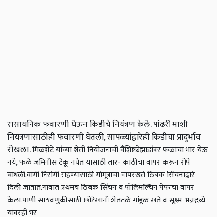
रासायनिक फवारणी घेऊन किडीचे नियंत्रण केले. पांढरी माशी
नियंत्रणासाठीही फवारणी घेतली, सापळ्यांद्वारेही किडीचा प्रादुर्भाव
रोखला.
मिळशेटे यांच्या शेती नियोजनाची वैशिष्ट्ये
झाडांवर फळांचा भार येऊ
नये, फळे जमिनीस टेकू नयेत यासाठी तार- काठीचा वापर करून रोपे
बांधली.
वांगी निरोगी राहण्यासाठी गोमूत्राचा वापर
खते ठिबक सिंचनाद्वारे
दिली जातात.
गावात प्रथमच ठिबक सिंचन व पॉलिमल्चिंग पेपरचा वापर
केला.
पाणी साठवणुकीसाठी छोटेखानी शेततळे
गांडूळ खते व सूक्ष्म अन्नद्रव्ये
यांवरही भर