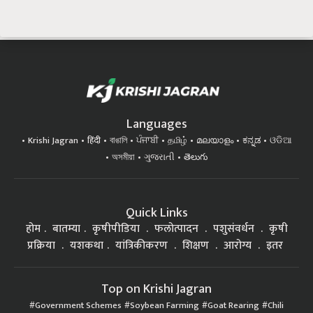
Languages
Krishi Jagran
हिंदी
বাঙালি
ਪੰਜਾਬੀ
தமிழ்
മലയാളം
ಕನ್ನಡ
ଓଡିଆ
অসমীয়া
ગુજરાતી
తెలుగు
Quick Links
होम
बातम्या
कृषीपीडिया
फलोत्पादन
पशुसंवर्धन
कृषी
प्रक्रिया
यशकथा
यांत्रिकीकरण
शिक्षण
आरोग्य
इतर
Top on Krishi Jagran
Government Schemes
Soybean Farming
Goat Rearing
Chili