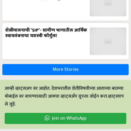
शेळीपालनाची ‘SIP’- ग्रामीण भागातील आर्थिक
स्वावलंबनाचा यशस्वी फॉर्मुला
More Stories
आम्ही व्हाट्सअप वर आहोत. देशभरातील शेतीविषयीच्या आताच्या बातम्या
मोबाईल वर वाचण्यासाठी आमचा व्हाट्सअँप ग्रुपला जॉईन करा.व्हाट्सएप
से जुड़ें.
Join on WhatsApp