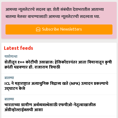
आमच्या न्यूसलेटरचे सदस्य व्हा. शेती संबंधीत देशभरातील आताच्या
बातम्या मेलवर वाचण्यासाठी आमच्या न्यूसलेटरची सदस्यता घ्या.
Subscribe Newsletters
Latest feeds
यशोगाथा
शेतीतून १०० कोटींची उलाढाल: हेलिकॉप्टरनंतर आता विमानातून कृषी
क्रांती घडवणार डॉ. राजाराम त्रिपाठी
बातम्या
ICL ने महाराष्ट्रात अत्याधुनिक विद्राव्य खते (NPK) उत्पादन प्रकल्पाचे
उद्घाटन केले
बातम्या
भारताच्या ग्रामीण अर्थव्यवस्थेसाठी एफपीओ-नेतृत्वाखालील
अ‍ॅग्रीव्होल्टाईक्सची आशा