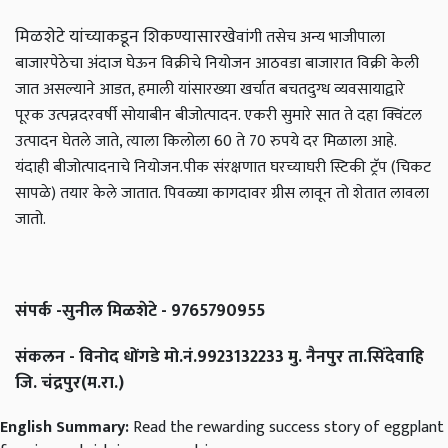
मिळशेटे यांच्याकडून शिकण्यासारखे
वांगी तसेच अन्य भाजीपाला
बाजारपेठेचा अंदाज घेऊन विक्रीचे नियोजन
आठवडा बाजारात विक्री केली
जात असल्याने आडत, हमाली यांसारख्या खर्चात बचत
दुग्ध व्यवसायाद्वारे
पूरक उत्पन्न
दरवर्षी सोयाबीन बीजोत्पादन. एकरी सुमारे सात ते दहा क्विंटल
उत्पादन घेतले जाते, त्याला किलोला 60 ते 70 रुपये दर मिळाला आहे.
यंदाही बीजोत्पादनाचे नियोजन.
पीक संरक्षणात घरच्याघरी स्टिकी ट्रॅप (चिकट
सापळे) तयार केले जातात. पिवळ्या कागदावर ग्रीस लावून तो शेतात लावला
जातो.
संपर्क -सुनील मिळशेटे - 9765790955
संकलन - विनोद धोंगडे मो.नं.9923132233 मु. नैनपुर ता.सिंदेवाहि
जि. चंद्रपुर(म.रा.)
English Summary:
Read the rewarding success story of eggplant