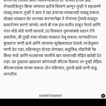
वांग्याच्या विविध जाती पिकवण्यासाठी हा चांगला हंगाम आहे.
रोपवाटिकेतून किंवा चांगल्या प्रतीचे बियाणे आणून तुम्ही ते सहजपणे
वाढवू शकता. तुम्ही ते आठ ते दहा इंचाच्या भांड्यातही वाढवू शकता.
मोठ्या भांड्यात थेट लागवड करण्यापेक्षा ते रोपांच्या ट्रेमध्ये वाढवून
प्रत्यारोपण करणे चांगले. त्याचे बी एक इंच मातीत दाबून पेरावे आणि
नंतर थोडे थोडे पाणी घालावे. 20 दिवसांत तुमच्याकडे लहान रोपे
असतील, जी तुम्ही एका मोठ्या भांड्यात ठेवू शकता. लागवडीनंतर
कुंड्यांना पाणी द्यावे आणि चांगल्या सूर्यप्रकाशात ठेवावे. गरजेनुसार
पाणी देत ​​राहा, महिन्यातून दोनदा शेणखत, कडुलिंब, मोहरीची पेंड
किंवा फळे आणि भाज्यांच्या सालीचे खत यांसारखी सेंद्रिय खतेही देत ​​
राहा. जर तुम्हाला झाडावर कोणताही कीटक दिसला तर तुम्ही सेंद्रिय
कीटकनाशक वापरू शकता. दोन महिन्यांत, तुमची झाडे वांगी वाढू
लागतील.
ADVERTISEMENT