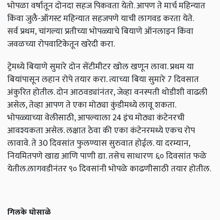
भोपळा वर्षातून दोनदा सहज पिकवता येतो. आपण ते मार्च महिन्यात
किंवा जुलै-ऑगस्ट महिन्यात सहजपणे याची लागवड करता येते.
सर्व प्रथम, चांगल्या प्रतीच्या भोपळ्याचे बियाणे ऑनलाइन किंवा
जवळच्या रोपवाटिकेतून खरेदी करा.
ट्रेमध्ये बियाणे सुमारे दोन सेंटीमीटर खोल खणून लावा. प्रथम या
बियांपासून लहान रोपे तयार करा. त्याच्या बिया सुमारे 7 दिवसात
अंकुरित होतील. दोन आठवड्यांनंतर, जेव्हा वनस्पती थोडीशी वाढली
असेल, तेव्हा आपण ते एका मोठ्या कुंडीमध्ये लावू शकता.
भोपळ्याच्या वेलीसाठी, आपल्याला 24 इंच मोठ्या कंटेनरची
आवश्यकता असेल. लक्षात ठेवा की एका कंटेनरमध्ये एकच रोप
लावावे. ते 30 दिवसांत फुलण्यास सुरुवात होईल. या दरम्यान,
नियमितपणे खाद्य आणि पाणी द्या. तसेच साधारण ६० दिवसांत फळे
येतील.लागवडीनंतर ९० दिवसांनी भोपळे काढणीसाठी तयार होतील.
गिलके घोसाळे