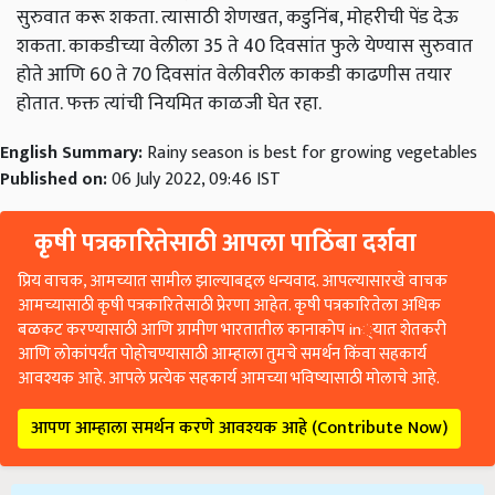
सुरुवात करू शकता. त्यासाठी शेणखत, कडुनिंब, मोहरीची पेंड देऊ
शकता. काकडीच्या वेलीला 35 ते 40 दिवसांत फुले येण्यास सुरुवात
होते आणि 60 ते 70 दिवसांत वेलीवरील काकडी काढणीस तयार
होतात. फक्त त्यांची नियमित काळजी घेत रहा.
English Summary:
Rainy season is best for growing vegetables
Published on:
06 July 2022, 09:46 IST
कृषी पत्रकारितेसाठी आपला पाठिंबा दर्शवा
प्रिय वाचक, आमच्यात सामील झाल्याबद्दल धन्यवाद. आपल्यासारखे वाचक
आमच्यासाठी कृषी पत्रकारितेसाठी प्रेरणा आहेत. कृषी पत्रकारितेला अधिक
बळकट करण्यासाठी आणि ग्रामीण भारतातील कानाकोप in्यात शेतकरी
आणि लोकांपर्यंत पोहोचण्यासाठी आम्हाला तुमचे समर्थन किंवा सहकार्य
आवश्यक आहे. आपले प्रत्येक सहकार्य आमच्या भविष्यासाठी मोलाचे आहे.
आपण आम्हाला समर्थन करणे आवश्यक आहे (Contribute Now)