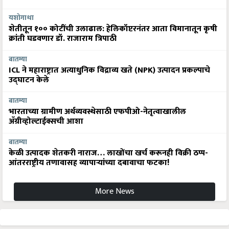
यशोगाथा
शेतीतून १०० कोटींची उलाढाल: हेलिकॉप्टरनंतर आता विमानातून कृषी
क्रांती घडवणार डॉ. राजाराम त्रिपाठी
बातम्या
ICL ने महाराष्ट्रात अत्याधुनिक विद्राव्य खते (NPK) उत्पादन प्रकल्पाचे
उद्घाटन केले
बातम्या
भारताच्या ग्रामीण अर्थव्यवस्थेसाठी एफपीओ-नेतृत्वाखालील
अ‍ॅग्रीव्होल्टाईक्सची आशा
बातम्या
केळी उत्पादक शेतकरी नाराज… लाखोंचा खर्च करूनही विक्री ठप्प-
आंतरराष्ट्रीय तणावासह व्यापाऱ्यांच्या दबावाचा फटका!
More News