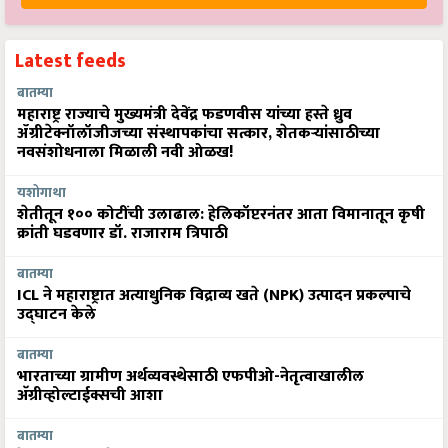
Latest feeds
बातम्या
महाराष्ट्र राज्याचे मुख्यमंत्री देवेंद्र फडणवीस यांच्या हस्ते ध्रुव
ॲग्रीटेक्नॉलॉजीजच्या संस्थापकांचा सत्कार, शेतकऱ्यांसाठीच्या
नवसंशोधनाला मिळाली नवी ओळख!
यशोगाथा
शेतीतून १०० कोटींची उलाढाल: हेलिकॉप्टरनंतर आता विमानातून कृषी
क्रांती घडवणार डॉ. राजाराम त्रिपाठी
बातम्या
ICL ने महाराष्ट्रात अत्याधुनिक विद्राव्य खते (NPK) उत्पादन प्रकल्पाचे
उद्घाटन केले
बातम्या
भारताच्या ग्रामीण अर्थव्यवस्थेसाठी एफपीओ-नेतृत्वाखालील
अ‍ॅग्रीव्होल्टाईक्सची आशा
बातम्या