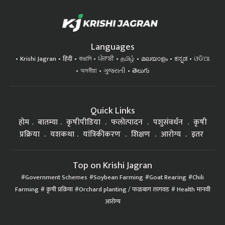
Languages
Krishi Jagran
हिंदी
বাঙালি
ਪੰਜਾਬੀ
தமிழ்
മലയാളം
ಕನ್ನಡ
ଓଡିଆ
অসমীয়া
ગુજરાતી
తెలుగు
Quick Links
होम
बातम्या
कृषीपीडिया
फलोत्पादन
पशुसंवर्धन
कृषी
प्रक्रिया
यशकथा
यांत्रिकीकरण
शिक्षण
आरोग्य
इतर
Top on Krishi Jagran
Government Schemes
Soybean Farming
Goat Rearing
Chili
Farming
कृषी प्रक्रिया
Orchard planting / फळबाग लागवड
Health मानवी
आरोग्य