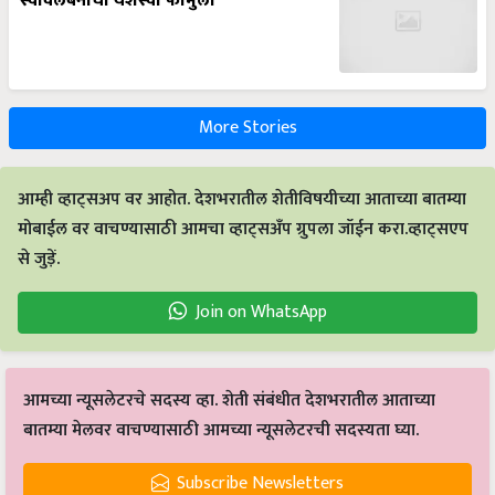
स्वावलंबनाचा यशस्वी फॉर्मुला
More Stories
आम्ही व्हाट्सअप वर आहोत. देशभरातील शेतीविषयीच्या आताच्या बातम्या
मोबाईल वर वाचण्यासाठी आमचा व्हाट्सअँप ग्रुपला जॉईन करा.व्हाट्सएप
से जुड़ें.
Join on WhatsApp
आमच्या न्यूसलेटरचे सदस्य व्हा. शेती संबंधीत देशभरातील आताच्या
बातम्या मेलवर वाचण्यासाठी आमच्या न्यूसलेटरची सदस्यता घ्या.
Subscribe Newsletters