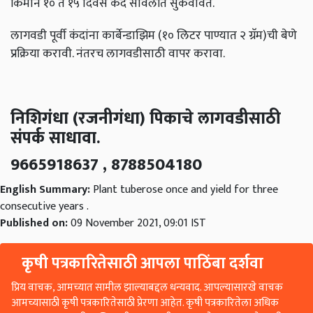
किमान १० ते १५ दिवस कंद सावलीत सुकवावेत.
लागवडी पूर्वी कंदांना कार्बेन्डाझिम (१० लिटर पाण्यात २ ग्रॅम)ची बेणे
प्रक्रिया करावी. नंतरच लागवडीसाठी वापर करावा.
निशिगंधा (रजनीगंधा) पिकाचे लागवडीसाठी
संपर्क साधावा.
9665918637 , 8788504180
English Summary:
Plant tuberose once and yield for three
consecutive years .
Published on:
09 November 2021, 09:01 IST
कृषी पत्रकारितेसाठी आपला पाठिंबा दर्शवा
प्रिय वाचक, आमच्यात सामील झाल्याबद्दल धन्यवाद. आपल्यासारखे वाचक
आमच्यासाठी कृषी पत्रकारितेसाठी प्रेरणा आहेत. कृषी पत्रकारितेला अधिक