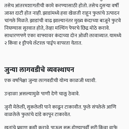
तसेच आंतरमशागतीची कामे करण्यासाठी होतो. तसेच दुसऱ्या वर्षी
जास्त दाटी होत नाही. झाडांमध्ये हवा खेळती राहून फुलांचे उत्पादन
चांगले मिळते. झाडांची वाढ झाल्यानंतर मुख्य कंदाच्या बाजूने फुटवे
निघण्यास सुरवात होते, तेव्हा मल्चिंग पेपरचे छिद्र मोठे करावे.
साधारणपणे एका वाफ्यावर कंदाच्या दोन ओळी लावाव्यात. यामध्ये
२ किंवा १ ड्रीपचे लॅटरल पाईप वापरता येतात.
जुन्या लागवडीचे व्यवस्थापन
एक वर्षापेक्षा जुन्या लागवडीची योग्य काळजी घ्यावी.
उन्हाळा असल्यामुळे पाणी देणे चालू ठेवावे.
जुनी मेलेली, सुकलेली पाने काढून टाकावीत. फुले संपलेले आणि
वाळलेले फुलांचे दांडे कापून टाकावेत.
खतांचे प्रमाण कमी करावे. पाऊस सुरू होण्यापूर्वी सरी किंवा वाफे