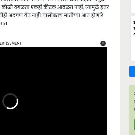
 लाल कोळी वगळता एकही कीटक आढळत नाही, त्यामुळे इतर
णतीही अडचण येत नाही. यासोबतच मातीच्या आत होणारे
तात.
ERTISEMENT