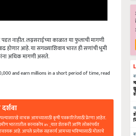
ष्ट पडत नाहीत. लग्नसराईच्या काळात या फुलाची मागणी
ी वाढ होणार आहे. या सगळ्याशिवाय भारत ही सणांची भूमी
लांना अधिक मागणी असते.
0,000 and earn millions in a short period of time, read
ब
म
ध
श
 दर्शवा
य
श
ल्यासारखे वाचक आमच्यासाठी कृषी पत्रकारितेसाठी प्रेरणा आहेत.
व
रामीण भारतातील कानाकोप in्यात शेतकरी आणि लोकांपर्यंत
आवश्यक आहे. आपले प्रत्येक सहकार्य आमच्या भविष्यासाठी मोलाचे
ब