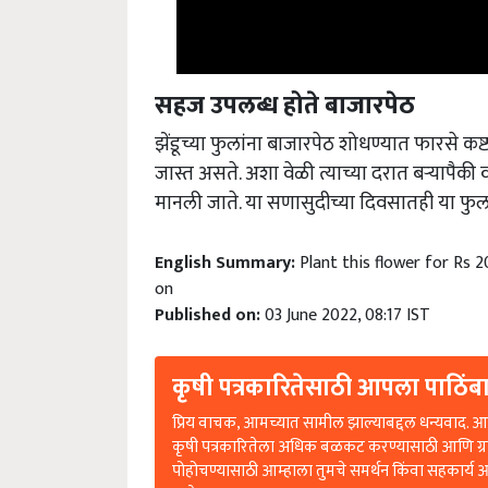
सहज उपलब्ध होते बाजारपेठ
झेंडूच्या फुलांना बाजारपेठ शोधण्यात फारसे क
जास्त असते. अशा वेळी त्याच्या दरात बऱ्यापैक
मानली जाते. या सणासुदीच्या दिवसातही या फु
English Summary:
Plant this flower for Rs 2
on
Published on:
03 June 2022, 08:17 IST
कृषी पत्रकारितेसाठी आपला पाठिंबा
प्रिय वाचक, आमच्यात सामील झाल्याबद्दल धन्यवाद. आप
कृषी पत्रकारितेला अधिक बळकट करण्यासाठी आणि ग्
पोहोचण्यासाठी आम्हाला तुमचे समर्थन किंवा सहकार्य 
आहे.