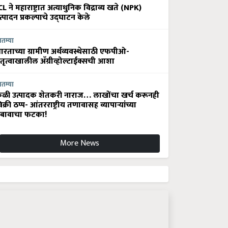
CL ने महाराष्ट्रात अत्याधुनिक विद्राव्य खते (NPK)
त्पादन प्रकल्पाचे उद्घाटन केले
ातम्या
ारताच्या ग्रामीण अर्थव्यवस्थेसाठी एफपीओ-
ेतृत्वाखालील अ‍ॅग्रीव्होल्टाईक्सची आशा
ातम्या
ेळी उत्पादक शेतकरी नाराज… लाखोंचा खर्च करूनही
िक्री ठप्प- आंतरराष्ट्रीय तणावासह व्यापाऱ्यांच्या
बावाचा फटका!
More News