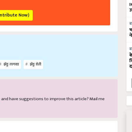
I
उ
ontribute Now)
ब
भ
न
ब
क
व
झेंडु लागवड
झेंडु शेती
द
cle and have suggestions to improve this article?
Mail
me