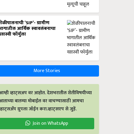
शेळीपालनाची ‘SIP’- ग्रामीण
भागातील आर्थिक स्वावलंबनाचा
यशस्वी फॉर्मुला
More Stories
आम्ही व्हाट्सअप वर आहोत. देशभरातील शेतीविषयीच्या
आताच्या बातम्या मोबाईल वर वाचण्यासाठी आमचा
व्हाट्सअँप ग्रुपला जॉईन करा.व्हाट्सएप से जुड़ें.
Join on WhatsApp