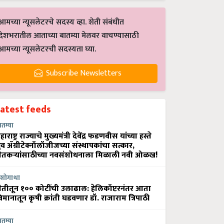
आमच्या न्यूसलेटरचे सदस्य व्हा. शेती संबंधीत
देशभरातील आताच्या बातम्या मेलवर वाचण्यासाठी
आमच्या न्यूसलेटरची सदस्यता घ्या.
Subscribe Newsletters
Latest feeds
ातम्या
हाराष्ट्र राज्याचे मुख्यमंत्री देवेंद्र फडणवीस यांच्या हस्ते
्रुव ॲग्रीटेक्नॉलॉजीजच्या संस्थापकांचा सत्कार,
ेतकऱ्यांसाठीच्या नवसंशोधनाला मिळाली नवी ओळख!
शोगाथा
ेतीतून १०० कोटींची उलाढाल: हेलिकॉप्टरनंतर आता
िमानातून कृषी क्रांती घडवणार डॉ. राजाराम त्रिपाठी
ातम्या