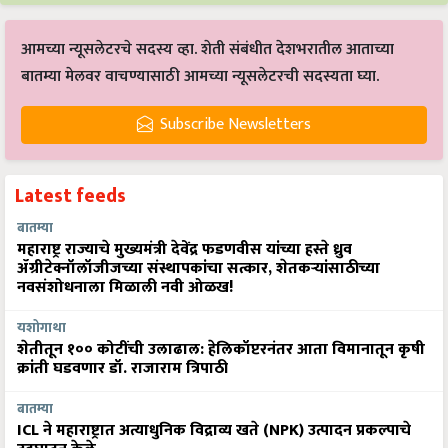
आमच्या न्यूसलेटरचे सदस्य व्हा. शेती संबंधीत देशभरातील आताच्या
बातम्या मेलवर वाचण्यासाठी आमच्या न्यूसलेटरची सदस्यता घ्या.
Subscribe Newsletters
Latest feeds
बातम्या
महाराष्ट्र राज्याचे मुख्यमंत्री देवेंद्र फडणवीस यांच्या हस्ते ध्रुव
ॲग्रीटेक्नॉलॉजीजच्या संस्थापकांचा सत्कार, शेतकऱ्यांसाठीच्या
नवसंशोधनाला मिळाली नवी ओळख!
यशोगाथा
शेतीतून १०० कोटींची उलाढाल: हेलिकॉप्टरनंतर आता विमानातून कृषी
क्रांती घडवणार डॉ. राजाराम त्रिपाठी
बातम्या
ICL ने महाराष्ट्रात अत्याधुनिक विद्राव्य खते (NPK) उत्पादन प्रकल्पाचे