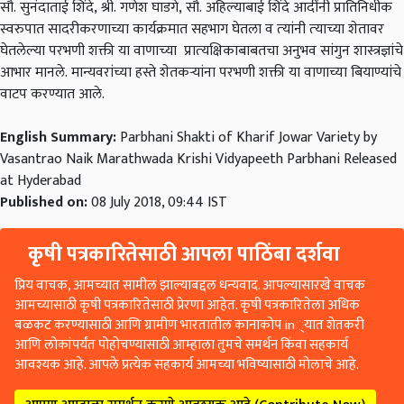
सौ. सुनंदाताई शिंदे, श्री. गणेश घाडगे, सौ. अहिल्याबाई शिंदे आदींनी प्रातिनिधीक
स्वरुपात सादरीकरणाच्या कार्यक्रमात सहभाग घेतला व त्‍यांनी त्‍याच्‍या शेतावर
घेतलेल्‍या परभणी शक्ती या वाणाच्‍या प्रात्‍यक्षिकाबाबतचा अनुभव सांगुन शास्त्रज्ञांचे
आभार मानले. मान्यवरांच्या हस्ते शेतकऱ्यांना परभणी शक्ती या वाणाच्या बियाण्यांचे
वाटप करण्यात आले.
English Summary:
Parbhani Shakti of Kharif Jowar Variety by
Vasantrao Naik Marathwada Krishi Vidyapeeth Parbhani Released
at Hyderabad
Published on:
08 July 2018, 09:44 IST
कृषी पत्रकारितेसाठी आपला पाठिंबा दर्शवा
प्रिय वाचक, आमच्यात सामील झाल्याबद्दल धन्यवाद. आपल्यासारखे वाचक
आमच्यासाठी कृषी पत्रकारितेसाठी प्रेरणा आहेत. कृषी पत्रकारितेला अधिक
बळकट करण्यासाठी आणि ग्रामीण भारतातील कानाकोप in्यात शेतकरी
आणि लोकांपर्यंत पोहोचण्यासाठी आम्हाला तुमचे समर्थन किंवा सहकार्य
आवश्यक आहे. आपले प्रत्येक सहकार्य आमच्या भविष्यासाठी मोलाचे आहे.