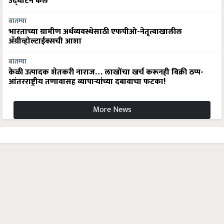
उद्घाटन केले
बातम्या
भारताच्या ग्रामीण अर्थव्यवस्थेसाठी एफपीओ-नेतृत्वाखालील
अ‍ॅग्रीव्होल्टाईक्सची आशा
बातम्या
केळी उत्पादक शेतकरी नाराज… लाखोंचा खर्च करूनही विक्री ठप्प-
आंतरराष्ट्रीय तणावासह व्यापाऱ्यांच्या दबावाचा फटका!
More News