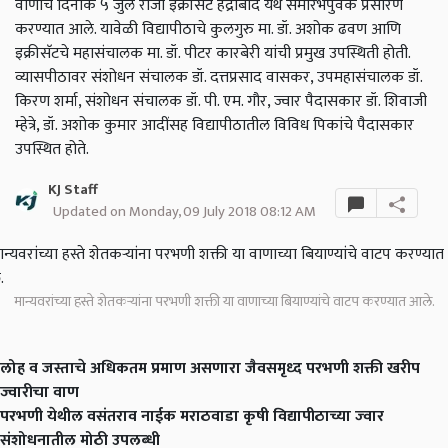
वाणाचे दिनांक ५ जुलै रोजी इक्रीसॅट हैद्राबाद येथे समारंभपुर्वक प्रसारण
करण्यात आले. यावेळी विद्यापीठाचे कुलगुरु मा. डॉ. अशोक ढवण आणि
इक्रीसॅटचे महासंचालक मा. डॉ. पीटर कारबेरी यांची प्रमुख उपस्थिती होती.
व्यासपीठावर संशोधन संचालक डॉ. दत्तप्रसाद वासकर, उपमहासंचालक डॉ.
किरण शर्मा, संशोधन संचालक डॉ. पी. एम. गौर, ज्वार पैदासकार डॉ. शिवाजी
म्हेत्रे, डॉ. अशोक कुमार आदींसह विद्यापीठातील विविध पिकांचे पैदासकार
उपस्थित होते.
KJ Staff
Updated on Monday, 09 July 2018 08:12 AM
मान्यवरांच्या हस्ते शेतक­ऱ्यांना परभणी शक्ती या वाणाच्या बियाण्यांचे वाटप करण्यात आले.
लोह व जस्ताचे अधिकतम प्रमाण असणारा जैवसमृध्द परभणी शक्ती खरीप
ज्वारीचा वाण
परभणी येथील वसंतराव नाईक मराठवाडा कृषी विद्यापीठाच्या ज्‍वार
संशोधनातील मोठी उपलब्‍धी