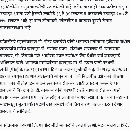
आहे
,
यात लोह प्रती किलो ४४
ते ४६
मिलीग्रॅम तर जस्त प्रती किलो ३२
ते
३३
मिलीग्रॅम असुन भाकरीची प्रत चांगली आहे
.
तसेच कडबाही उच्‍च प्रतीचा असुन
उत्पादन क्षमता प्रती हेक्टरी ज्वारीचे ३६
ते ३८
क्विंटल व कडब्याचे उत्पादन १०५
ते
११०
क्विंटल आहे
.
हा वाण खोडमाशी
,
खोडकीड व काळया बुरशी रोगास
प्रतिकारकक्षम आहे
.
इक्रिसॅटचे महासंचालक डॉ
.
पीटर कारबेरी यांनी आपल्‍या मनोगतात इक्रिसॅट येथील
शास्त्रज्ञांचे तसेच कुलगुरु डॉ
.
अशोक ढवण
,
संशोधन संचालक डॉ
.
दत्तप्रसाद
वासकर
,
डॉ
.
शिवाजी म्हेत्रे आदीसह ज्वार संशोधन केंद्र येथील सर्व शास्त्रज्ञांचे
अभिनंदन केले
.
आपल्‍या मार्गदर्शनात
कुलगुरू मा
.
डॉ
.
ढवण यांनी परभणी
शक्ती
(
पीव्हीके१००९
)
हा वाण महिला व लहान मुलांमधील कुपोषण दुर करण्यास
अत्‍यंत उपयुक्‍त ठरणार असल्‍याचे सांगुन या वाणाचे विद्यापीठ प्रक्षेत्रावर मोठया
प्रमाणावर बीजोत्पादन करुन लवकरच शेतकऱ्यां
साठी उपलब्ध करुन देणार
असल्याचे विषद केले
.
डॉ
.
वासकर यांनी परभणी शक्ती वाणाचा शेतक
­ऱ्यां
मध्ये
प्रसार करुन जास्‍त प्रमाणातील लोह व जस्ताचा फायदा लक्षात घेता बचत गटांच्या
माध्यमातुन मुल्यवर्धीत पदार्थ ग्राहकांमध्ये लोकप्रिय करण्याबद्दल चालना देणार
असल्याचे सांगितले
.
कार्यक्रमास परभणी जिल्ह्यातील मौजे मानोलीचे प्रगतशील श्री. मदन महाराज शिंदे,