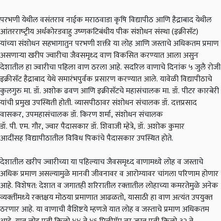
परभणी येथील वसंतराव नाईक मराठवाडा कृषि विद्यापीठ आणि हैद्राबाद येथील
आंतरराष्‍ट्रीय अर्धकोरडवाहु उष्‍णकटिबंधीय पीक संशोधन संस्‍था
(
इक्रीसॅट
)
यांच्या
संशोधन सहभागातुन परभणी शक्ती या लोह आणि जस्ताचे अधिकतम प्रमाण
असणाऱ्या
खरीप ज्वारीचा जैवसमृध्द वाण वि‍कसित करण्‍यात आला असुन
देशातील हा ज्‍वारीचा पहिला वाण ठरला आहे
.
सदरिल वाणाचे दिनांक ५
जुलै रोजी
इक्रीसॅट हैद्राबाद येथे समारंभपुर्वक प्रसारण करण्यात आले
.
यावेळी विद्यापीठाचे
कुलगुरु मा
.
डॉ
.
अशोक ढवण आणि इक्रीसॅटचे महासंचालक मा
.
डॉ
.
पीटर कारबेरी
यांची प्रमुख उपस्थिती होती
.
व्यासपीठावर संशोधन संचालक डॉ
.
दत्तप्रसाद
वासकर
,
उपमहासंचालक डॉ
.
किरण शर्मा
,
संशोधन संचालक
डॉ
.
पी
.
एम
.
गौर
,
ज्वार पैदासकार डॉ
.
शिवाजी म्हेत्रे
,
डॉ
.
अशोक कुमार
आदींसह विद्यापीठातील विविध पिकांचे पैदासकार उपस्थित होते
.
देशातील खरीप ज्वारीच्या या पहिल्याच जैवसमृध्द वाणामध्ये लोह व जस्ताचे
अधिक प्रमाण असल्यामुळे मानवी जीवनावर व आरोग्यावर चांगला परिणाम होणार
आहे
.
विशेषत
:
देशात व जगातही शरिरातील रक्‍तातील लोहाच्‍या कमरतेमुळे अनेक
व्‍यक्‍तींमध्‍ये रक्‍तक्षय मोठया प्रमाणात आढळतो
,
यासाठी हा वाण अत्‍यंत उपयुक्‍त
ठरणार आहे
.
या वाणाची वैशिष्टये म्हणजे यात लोह व जस्‍ताचे प्रमाण अधिकतम