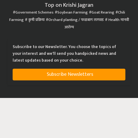
Top on Krishi Jagran
Government Schemes
Soybean Farming
Goat Rearing
Chili
Farming
कृषी प्रक्रिया
Orchard planting / फळबाग लागवड
Health मानवी
आरोग्य
Subscribe to our Newsletter. You choose the topics of
your interest and we'll send you handpicked news and
latest updates based on your choice.
Subscribe Newsletters
|
|
|
Privacy Policy
Terms of Service
Data Policy
Refund & Cancellation Policy
CopyRight - 2021 Krishi Jagran Media Group. All Rights Reserved.