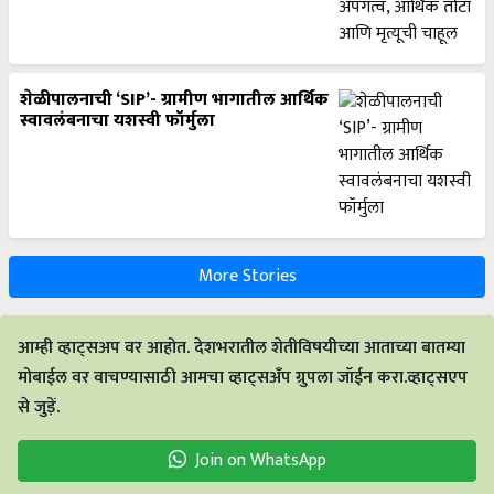
शेळीपालनाची ‘SIP’- ग्रामीण भागातील आर्थिक
स्वावलंबनाचा यशस्वी फॉर्मुला
More Stories
आम्ही व्हाट्सअप वर आहोत. देशभरातील शेतीविषयीच्या आताच्या बातम्या
मोबाईल वर वाचण्यासाठी आमचा व्हाट्सअँप ग्रुपला जॉईन करा.व्हाट्सएप
से जुड़ें.
Join on WhatsApp