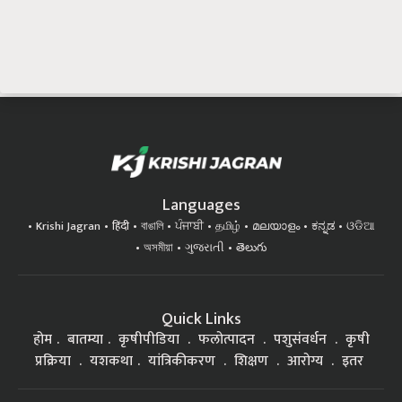
Languages
Krishi Jagran
हिंदी
বাঙালি
ਪੰਜਾਬੀ
தமிழ்
മലയാളം
ಕನ್ನಡ
ଓଡିଆ
অসমীয়া
ગુજરાતી
తెలుగు
Quick Links
होम
बातम्या
कृषीपीडिया
फलोत्पादन
पशुसंवर्धन
कृषी
प्रक्रिया
यशकथा
यांत्रिकीकरण
शिक्षण
आरोग्य
इतर