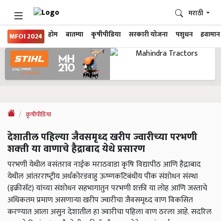
मराठी
होम
बातम्या
कृषीपीडिया
सरकारी योजना
पशुधन
हवामान
MFOI 2024
कृषीपीडिया
देशातील पहिल्‍या जैवसमृध्‍द खरीप ज्वारीच्‍या परभणी
शक्‍ती या वाणाचे हैद्राबाद येथे प्रसारण
परभणी येथील वसंतराव नाईक मराठवाडा कृषि विद्यापीठ आणि हैद्राबाद
येथील आंतरराष्‍ट्रीय अर्धकोरडवाहु ऊष्‍णकटिबंधीय पीक संशोधन संस्‍था
(इक्रीसॅट) यांच्या संशोधन सहभागातुन परभणी शक्ती या लोह आणि जस्ताचे
अधिकतम प्रमाण असणाऱ्या खरीप ज्वारीचा जैवसमृध्द वाण वि‍कसित
करण्‍यात आला असुन देशातील हा ज्‍वारीचा पहिला वाण ठरला आहे. सदरिल