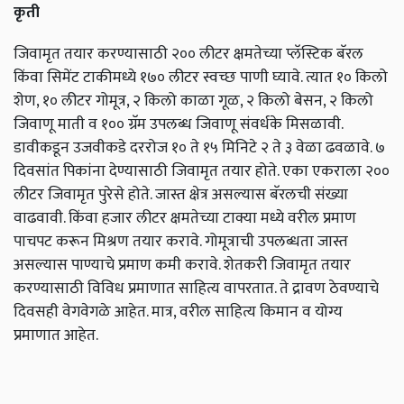
कृती
जिवामृत तयार करण्यासाठी २०० लीटर क्षमतेच्या प्लॅस्टिक बॅरल
किंवा सिमेंट टाकीमध्ये १७० लीटर स्वच्छ पाणी घ्यावे. त्यात १० किलो
शेण, १० लीटर गोमूत्र, २ किलो काळा गूळ, २ किलो बेसन, २ किलो
जिवाणू माती व १०० ग्रॅम उपलब्ध जिवाणू संवर्धके मिसळावी.
डावीकडून उजवीकडे दररोज १० ते १५ मिनिटे २ ते ३ वेळा ढवळावे. ७
दिवसांत पिकांना देण्यासाठी जिवामृत तयार होते. एका एकराला २००
लीटर जिवामृत पुरेसे होते. जास्त क्षेत्र असल्यास बॅरलची संख्या
वाढवावी. किंवा हजार लीटर क्षमतेच्या टाक्या मध्ये वरील प्रमाण
पाचपट करून मिश्रण तयार करावे. गोमूत्राची उपलब्धता जास्त
असल्यास पाण्याचे प्रमाण कमी करावे. शेतकरी जिवामृत तयार
करण्यासाठी विविध प्रमाणात साहित्य वापरतात. ते द्रावण ठेवण्याचे
दिवसही वेगवेगळे आहेत. मात्र, वरील साहित्य किमान व योग्य
प्रमाणात आहेत.