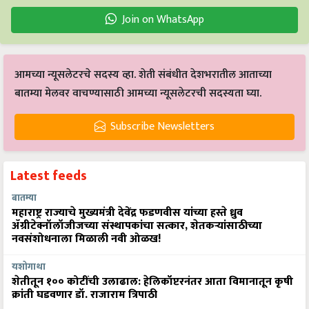
Join on WhatsApp
आमच्या न्यूसलेटरचे सदस्य व्हा. शेती संबंधीत देशभरातील आताच्या
बातम्या मेलवर वाचण्यासाठी आमच्या न्यूसलेटरची सदस्यता घ्या.
Subscribe Newsletters
Latest feeds
बातम्या
महाराष्ट्र राज्याचे मुख्यमंत्री देवेंद्र फडणवीस यांच्या हस्ते ध्रुव
ॲग्रीटेक्नॉलॉजीजच्या संस्थापकांचा सत्कार, शेतकऱ्यांसाठीच्या
नवसंशोधनाला मिळाली नवी ओळख!
यशोगाथा
शेतीतून १०० कोटींची उलाढाल: हेलिकॉप्टरनंतर आता विमानातून कृषी
क्रांती घडवणार डॉ. राजाराम त्रिपाठी
बातम्या