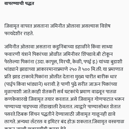
वापरण्याची पद्धत
जिवामृत वापरत असताना जमिनीत ओलावा असल्यास विशेष
फायदेशीर राहते.
जमिनीत ओलावा असताना कडुनिंबाच्या डहाळीने किंवा साध्या
फवारणी यंत्राने पिकांच्या ओळीत जमिनीवर शिंपडावे.बी टोकून
पेरलेल्या पिकांना (उदा. कापूस, मिरची, केळी, पपई इ.) यांच्या बुडाशी
भांड्याने झाडाच्या आकारमानाप्रमाणे २५० ते ५०० मि.ली. या प्रमाणात
प्रति झाड टाकावे.पिकांना ओलीत देताना मुख्य चारीत बारीक धार
(पाईप किंवा भांड्याने) धरावी. हे पाणी पुढे सरीत जाऊन पिकांच्या
मुळापाशी जाते.काही शेतकरी सर्व घटकांचे प्रमाण वाढवून पातळ
कणकेसारखे जिवामृत तयार करतात. असे जिवामृत गोणपाटात भरून
पाण्याच्या पाइपच्या तोंडाखाली ठेवतात. त्याद्वारे पाण्यासोबत शेतात
पसरते.ठिबक सिंचन पद्धतीने देण्यासाठी जीवामृत गाळूनही द्यावे
लागते. अन्यथा लॅटरल व इमिटर बंद होऊ शकतात.जिवामृत वस्त्रगाळ