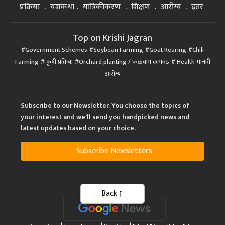
Top on Krishi Jagran
Government Schemes
Soybean Farming
Goat Rearing
Chili
Farming
कृषी प्रक्रिया
Orchard planting / फळबाग लागवड
Health मानवी
आरोग्य
Subscribe to our Newsletter. You choose the topics of
your interest and we'll send you handpicked news and
latest updates based on your choice.
Subscribe Newsletters
Back
|
|
|
Privacy Policy
Terms of Service
Data Policy
Refund & Cancellation Policy
CopyRight - 2021 Krishi Jagran Media Group. All Rights Reserved.