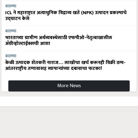
ICL ने महाराष्ट्रात अत्याधुनिक विद्राव्य खते (NPK) उत्पादन प्रकल्पाचे
उद्घाटन केले
बातम्या
भारताच्या ग्रामीण अर्थव्यवस्थेसाठी एफपीओ-नेतृत्वाखालील
अ‍ॅग्रीव्होल्टाईक्सची आशा
बातम्या
केळी उत्पादक शेतकरी नाराज… लाखोंचा खर्च करूनही विक्री ठप्प-
आंतरराष्ट्रीय तणावासह व्यापाऱ्यांच्या दबावाचा फटका!
More News