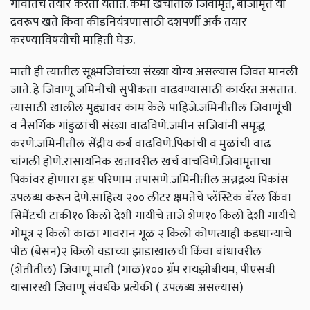
गावातच तयार करता येतात. कमी खर्चातील जिवामृत, बीजामृत या
द्रवरूप खते किंवा कीडनियंत्रणासाठी दशपर्णी अर्क तयार
करण्याविषयीची माहिती घेऊ.
माती ही त्यातील सूक्ष्मजिवांच्या संख्या योग्य असल्यास जिवंत मानली
जाते. हे जिवाणू जमिनीची सुपीकता वाढवण्यासाठी कार्यरत असतात.
त्यासाठी खालील मुद्द्यावर काम केले पाहिजे.जमिनीतील जिवाणूंची
व नैसर्गिक गांडुळांची संख्या वाढविणे.जमीन सजिवांनी समृद्ध
करणे.जमिनीतील सेंद्रीय कर्ब वाढविणे.पिकांची व मुळांची वाढ
चांगली होणे.रासायनिक खतावरील खर्च वाचविणे.जिवामृताचा
पिकांवर होणारा इष्ट परिणाम तपासणे.जमिनीतील अन्नद्रव्य पिकांस
उपलब्ध करून देणे.साहित्य २०० लीटर क्षमतेचे प्लॅस्टिक बॅरल किंवा
सिमेंटची टाकी१० किलो देशी गायीचे ताजे शेण१० किलो देशी गायीचे
गोमूत्र २ किलो काळा गावरान गूळ २ किलो कोणत्याही कडधान्याचे
पीठ (बेसन)२ किलो वडाच्या झाडाखालची किंवा बांधावरील
(शेतीतील) जिवाणू माती (गाळ)१०० ग्रॅम रायझोबीयम, पीएसबी
यासारखी जिवाणू संवर्धके प्रत्येकी ( उपलब्ध असल्यास)