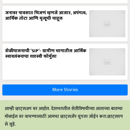
जनावर पावसात भिजणं म्हणजे आजार, अपंगत्व,
आर्थिक तोटा आणि मृत्यूची चाहूल
शेळीपालनाची ‘SIP’- ग्रामीण भागातील आर्थिक
स्वावलंबनाचा यशस्वी फॉर्मुला
More Stories
आम्ही व्हाट्सअप वर आहोत. देशभरातील शेतीविषयीच्या आताच्या बातम्या
मोबाईल वर वाचण्यासाठी आमचा व्हाट्सअँप ग्रुपला जॉईन करा.व्हाट्सएप
से जुड़ें.