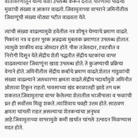
वातावरणातून योग्य वेळी उपलब्ध करून देतात. परिणामी पांढऱ्या
मुळांची संख्या व आकार वाढतो. जिवामृताच्या वापराने जमिनीतील
जिवाणूंची संख्या मोठ्या पटीत वाढवता येते.
त्यांची संख्या वाढल्यामुळे हवेतील नत्र शोषून घेण्याचे प्रमाण वाढते.
पिकांना नत्र व इतर पूरक अन्नद्रव्य मुबलक प्रमाणात उपलब्ध होतात.
त्यामुळे शाकीय वाढ जोमदार होते. पीक तजेलदार, टवटवीत व
निरोगी दिसून येते.सेंद्रीय शेती पद्धतीत सेंद्रीय घटकांचा वापर
वाढवल्यावर जिवाणूंना खाद्य उपलब्ध होते. ते कुजण्याची प्रक्रिया
वेगाने होते. जमिनीतील सेंद्रीय कर्बाचे प्रमाण वाढते.शेतात गांडुळांची
संख्या वाढल्याने जलधारणा क्षमता वाढते.सेंद्रीय पदार्थांमुळे जमिनीत
ओलावा टिकून राहतो. पावसाच्या खंड काळातही झाडे तग धरू
शकतात.जिवामृताचा वापर केलेल्या शेतातील भाजीपाला व फळांची
प्रत ही सर्वोत्तम मिळू शकते. त्याशिवाय चवही उत्तम होते. साठवण
क्षमता चांगली राहत असल्याचा शेतकऱ्यांचा अनुभव
आहे.जिवामृताच्या वापरामुळे कमी खर्चात चांगले उत्पादन मिळण्यास
मदत होते.