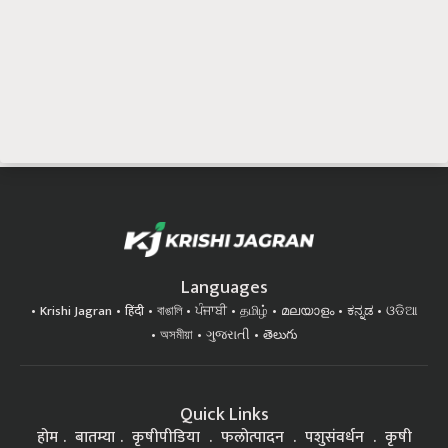
Languages
Krishi Jagran
हिंदी
বাঙালি
ਪੰਜਾਬੀ
தமிழ்
മലയാളം
ಕನ್ನಡ
ଓଡିଆ
অসমীয়া
ગુજરાતી
తెలుగు
Quick Links
होम
बातम्या
कृषीपीडिया
फलोत्पादन
पशुसंवर्धन
कृषी
प्रक्रिया
यशकथा
यांत्रिकीकरण
शिक्षण
आरोग्य
इतर