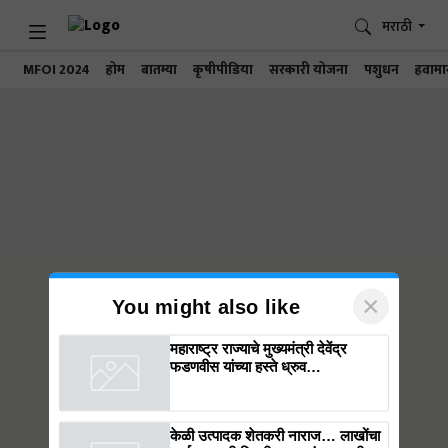
मराठी
MFOI 2024
होम
बातम्या
कृषीपीडिया
सरकारी योजना
पशुधन
हवामा
×
You might also like
महाराष्ट्र राज्याचे मुख्यमंत्री देवेंद्र
फडणवीस यांच्या हस्ते ध्रुव
ॲग्रीटेक्नॉलॉजीजच्या संस्थापकांचा
सत्कार, शेतकऱ्यांसाठीच्या नवसंशोधनाला
मिळाली नवी ओळख!
केळी उत्पादक शेतकरी नाराज… लाखोंचा