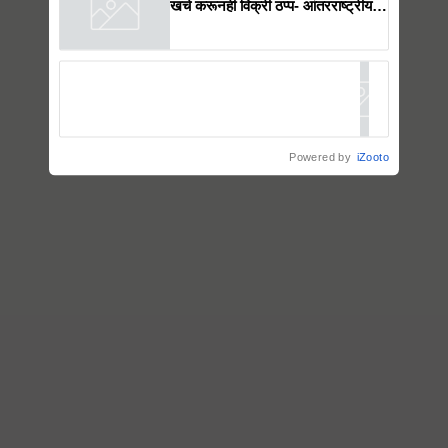
खर्च करूनही विक्री ठप्प- आंतरराष्ट्रीय
तणावासह व्यापाऱ्यांच्या दबावाचा फटका!
Powered by
iZooto