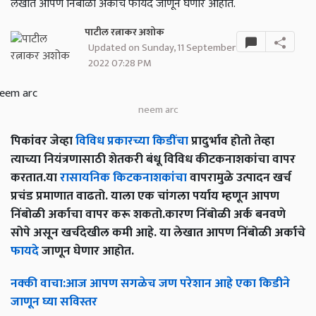
लेखात आपण निंबोळी अर्काचे फायदे जाणून घेणार आहोत.
पाटील रत्नाकर अशोक
Updated on Sunday, 11 September
2022 07:28 PM
neem arc
पिकांवर जेव्हा
विविध प्रकारच्या किडींचा
प्रादुर्भाव होतो तेव्हा
त्याच्या नियंत्रणासाठी शेतकरी बंधू विविध कीटकनाशकांचा वापर
करतात.या
रासायनिक किटकनाशकांचा
वापरामुळे उत्पादन खर्च
प्रचंड प्रमाणात वाढतो. याला एक चांगला पर्याय म्हणून आपण
निंबोळी अर्काचा वापर करू शकतो.कारण निंबोळी अर्क बनवणे
सोपे असून खर्चदेखील कमी आहे. या लेखात आपण निंबोळी अर्काचे
फायदे
जाणून घेणार आहोत.
नक्की
वाचा
:
आज
आपण
सगळेच
जण
परेशान
आहे
एका
किडीने
जाणून
घ्या
सविस्तर