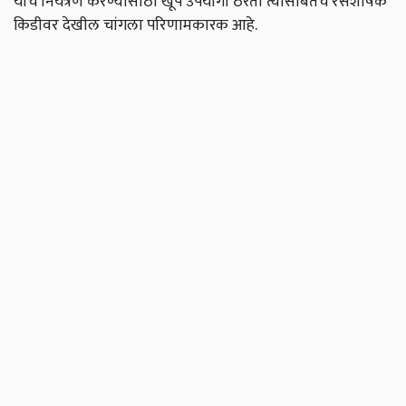
यांचे नियंत्रण करण्यासाठी खूप उपयोगी ठरतो त्यासोबतच रसशोषक
किडीवर देखील चांगला परिणामकारक आहे.