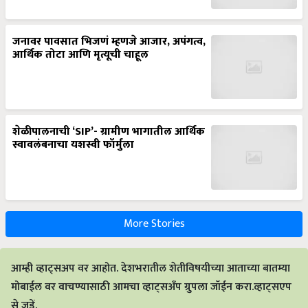
जनावर पावसात भिजणं म्हणजे आजार, अपंगत्व,
आर्थिक तोटा आणि मृत्यूची चाहूल
शेळीपालनाची ‘SIP’- ग्रामीण भागातील आर्थिक
स्वावलंबनाचा यशस्वी फॉर्मुला
More Stories
आम्ही व्हाट्सअप वर आहोत. देशभरातील शेतीविषयीच्या आताच्या बातम्या
मोबाईल वर वाचण्यासाठी आमचा व्हाट्सअँप ग्रुपला जॉईन करा.व्हाट्सएप
से जुड़ें.