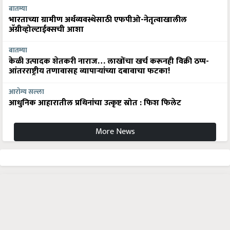
बातम्या
भारताच्या ग्रामीण अर्थव्यवस्थेसाठी एफपीओ-नेतृत्वाखालील
अ‍ॅग्रीव्होल्टाईक्सची आशा
बातम्या
केळी उत्पादक शेतकरी नाराज… लाखोंचा खर्च करूनही विक्री ठप्प-
आंतरराष्ट्रीय तणावासह व्यापाऱ्यांच्या दबावाचा फटका!
आरोग्य सल्ला
आधुनिक आहारातील प्रथिनांचा उत्कृष्ट स्रोत : फिश फिलेट
More News