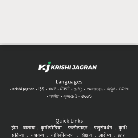
Languages
Krishi Jagran
हिंदी
বাঙালি
ਪੰਜਾਬੀ
தமிழ்
മലയാളം
ಕನ್ನಡ
ଓଡିଆ
অসমীয়া
ગુજરાતી
తెలుగు
Quick Links
होम
बातम्या
कृषीपीडिया
फलोत्पादन
पशुसंवर्धन
कृषी
प्रक्रिया
यशकथा
यांत्रिकीकरण
शिक्षण
आरोग्य
इतर