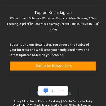
Top on Krishi Jagran
Government Schemes
Soybean Farming
Goat Rearing
Chili
Farming
कृषी प्रक्रिया
Orchard planting / फळबाग लागवड
Health मानवी
आरोग्य
Subscribe to our Newsletter. You choose the topics of
your interest and we'll send you handpicked news and
latest updates based on your choice.
Subscribe Newsletters
|
|
|
Privacy Policy
Terms of Service
Data Policy
Refund & Cancellation Policy
CopyRight - 2021 Krishi Jagran Media Group. All Rights Reserved.