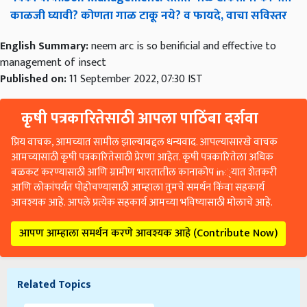
काळजी
घ्यावी
?
कोणता
गाळ
टाकू
नये
?
व
फायदे
,
वाचा
सविस्तर
English Summary:
neem arc is so benificial and effective to
management of insect
Published on:
11 September 2022, 07:30 IST
कृषी पत्रकारितेसाठी आपला पाठिंबा दर्शवा
प्रिय वाचक, आमच्यात सामील झाल्याबद्दल धन्यवाद. आपल्यासारखे वाचक
आमच्यासाठी कृषी पत्रकारितेसाठी प्रेरणा आहेत. कृषी पत्रकारितेला अधिक
बळकट करण्यासाठी आणि ग्रामीण भारतातील कानाकोप in्यात शेतकरी
आणि लोकांपर्यंत पोहोचण्यासाठी आम्हाला तुमचे समर्थन किंवा सहकार्य
आवश्यक आहे. आपले प्रत्येक सहकार्य आमच्या भविष्यासाठी मोलाचे आहे.
आपण आम्हाला समर्थन करणे आवश्यक आहे (Contribute Now)
Related Topics