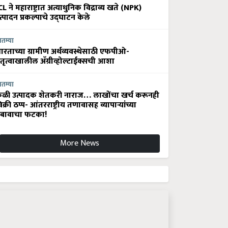
CL ने महाराष्ट्रात अत्याधुनिक विद्राव्य खते (NPK)
त्पादन प्रकल्पाचे उद्घाटन केले
ातम्या
ारताच्या ग्रामीण अर्थव्यवस्थेसाठी एफपीओ-
ेतृत्वाखालील अ‍ॅग्रीव्होल्टाईक्सची आशा
ातम्या
ेळी उत्पादक शेतकरी नाराज… लाखोंचा खर्च करूनही
िक्री ठप्प- आंतरराष्ट्रीय तणावासह व्यापाऱ्यांच्या
बावाचा फटका!
More News