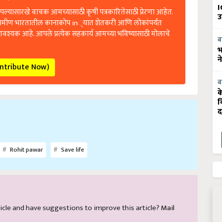
I
ल्यासारखे वाचक आमच्यासाठी कृषी पत्रकारितेसाठी प्रेरणा आहेत.
उ
रामीण भारतातील कानाकोप in्यात शेतकरी आणि लोकांपर्यंत
आवश्यक आहे. आपले प्रत्येक सहकार्य आमच्या भविष्यासाठी मोलाचे
ब
भ
न
ontribute Now)
ब
क
व
द
Rohit pawar
Save life
article and have suggestions to improve this article?
Mail