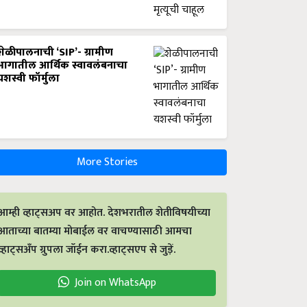
शेळीपालनाची ‘SIP’- ग्रामीण
भागातील आर्थिक स्वावलंबनाचा
यशस्वी फॉर्मुला
More Stories
आम्ही व्हाट्सअप वर आहोत. देशभरातील शेतीविषयीच्या
आताच्या बातम्या मोबाईल वर वाचण्यासाठी आमचा
व्हाट्सअँप ग्रुपला जॉईन करा.व्हाट्सएप से जुड़ें.
Join on WhatsApp