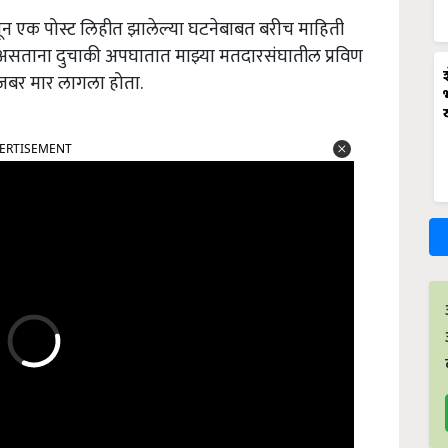
तून एक पोस्ट लिहीत झालेल्या घटनेबाबत बरीच माहिती
ले असताना दुचाकी अपघातात माझ्या मतदारसंघातील प्रविण
ूला जबर मार लागला होता.
ERTISEMENT