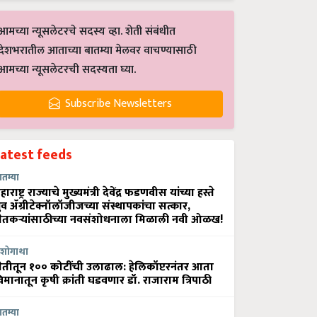
आमच्या न्यूसलेटरचे सदस्य व्हा. शेती संबंधीत
देशभरातील आताच्या बातम्या मेलवर वाचण्यासाठी
आमच्या न्यूसलेटरची सदस्यता घ्या.
Subscribe Newsletters
Latest feeds
ातम्या
हाराष्ट्र राज्याचे मुख्यमंत्री देवेंद्र फडणवीस यांच्या हस्ते
्रुव ॲग्रीटेक्नॉलॉजीजच्या संस्थापकांचा सत्कार,
ेतकऱ्यांसाठीच्या नवसंशोधनाला मिळाली नवी ओळख!
शोगाथा
ेतीतून १०० कोटींची उलाढाल: हेलिकॉप्टरनंतर आता
िमानातून कृषी क्रांती घडवणार डॉ. राजाराम त्रिपाठी
ातम्या