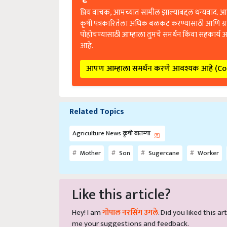
प्रिय वाचक, आमच्यात सामील झाल्याबद्दल धन्यवाद. आप
कृषी पत्रकारितेला अधिक बळकट करण्यासाठी आणि ग्
पोहोचण्यासाठी आम्हाला तुमचे समर्थन किंवा सहकार्य 
आहे.
आपण आम्हाला समर्थन करणे आवश्यक आहे (C
Related Topics
Agriculture News कृषी बातम्या
Mother
Son
Sugercane
Worker
Like this article?
Hey! I am
गोपाल नरसिंग उगले
. Did you liked this 
me your suggestions and feedback.