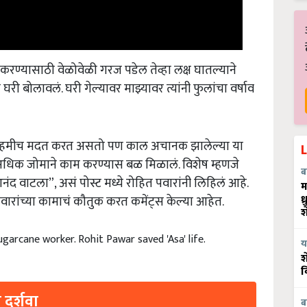
रण्यासाठी वेळोवेळी गरज पडेल तेव्हा लक्ष घातल्याने
घरी बोलावलं. घरी गेल्यावर माझ्यावर त्यांनी फुलांचा वर्षाव
ूंना नेहमीच मदत करत असतो पण काल अचानक झालेल्या या
 अधिक जोमाने काम करण्यास बळ मिळालं. विशेष म्हणजे
ब
ंद वाटला”, असं पोस्ट मध्ये रोहित पवारांनी लिहिलं आहे.
म
 पवारांच्या कामाचं कौतुक करत कमेंट्स केल्या आहेत.
ध
श
garcane worker. Rohit Pawar saved 'Asa' life.
य
श
व
 दर्शवा
ब