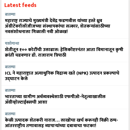
बातम्या
महाराष्ट्र राज्याचे मुख्यमंत्री देवेंद्र फडणवीस यांच्या हस्ते ध्रुव
ॲग्रीटेक्नॉलॉजीजच्या संस्थापकांचा सत्कार, शेतकऱ्यांसाठीच्या
नवसंशोधनाला मिळाली नवी ओळख!
यशोगाथा
शेतीतून १०० कोटींची उलाढाल: हेलिकॉप्टरनंतर आता विमानातून कृषी
क्रांती घडवणार डॉ. राजाराम त्रिपाठी
बातम्या
ICL ने महाराष्ट्रात अत्याधुनिक विद्राव्य खते (NPK) उत्पादन प्रकल्पाचे
उद्घाटन केले
बातम्या
भारताच्या ग्रामीण अर्थव्यवस्थेसाठी एफपीओ-नेतृत्वाखालील
अ‍ॅग्रीव्होल्टाईक्सची आशा
बातम्या
केळी उत्पादक शेतकरी नाराज… लाखोंचा खर्च करूनही विक्री ठप्प-
आंतरराष्ट्रीय तणावासह व्यापाऱ्यांच्या दबावाचा फटका!