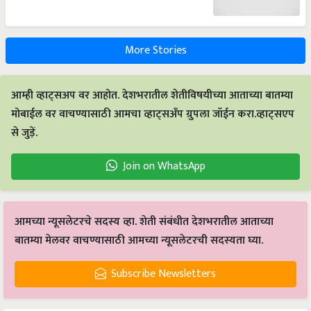
More Stories
आम्ही व्हाट्सअप वर आहोत. देशभरातील शेतीविषयीच्या आताच्या बातम्या
मोबाईल वर वाचण्यासाठी आमचा व्हाट्सअँप ग्रुपला जॉईन करा.व्हाट्सएप
से जुड़ें.
Join on WhatsApp
आमच्या न्यूसलेटरचे सदस्य व्हा. शेती संबंधीत देशभरातील आताच्या
बातम्या मेलवर वाचण्यासाठी आमच्या न्यूसलेटरची सदस्यता घ्या.
Subscribe Newsletters
Latest feeds