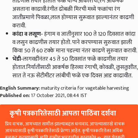
असताना काढावी.रंगीत ढोबळी मिरची मध्ये फळांचा रंग
जातीप्रमाणे पिवळा,लाल होण्यास सुरूवात झाल्यानंतर काढणी
करावी.
कांदा व लसूण
-
हंगाम व जातीनुसार 100 ते 120 दिवसात कांदा
व लसुन काढणीस तयार होतो. पाने करपण्यास सुरुवात झाली
किंवा 50 ते 60 टक्के माना पडल्या नंतर काढणे सुरुवात करावी.
भेंडी
-
लागवडीनंतर 45 ते 50 दिवसांत फळे काढणीस तयार
होतात.निर्यातीसाठी आकर्षक हिरव्या रंगाची, कोवळी, लुसलुशीत,
सात ते नऊ सेंटीमीटर लांबीची फळे एक दिवस आड काढावीत.
English Summary:
maturity criteria for vagetable harvesting
Published on:
17 October 2021, 08:44 IST
कृषी पत्रकारितेसाठी आपला पाठिंबा दर्शवा
प्रिय वाचक, आमच्यात सामील झाल्याबद्दल धन्यवाद. आपल्यासारखे वाचक
आमच्यासाठी कृषी पत्रकारितेसाठी प्रेरणा आहेत. कृषी पत्रकारितेला अधिक
बळकट करण्यासाठी आणि ग्रामीण भारतातील कानाकोप in्यात शेतकरी
आणि लोकांपर्यंत पोहोचण्यासाठी आम्हाला तुमचे समर्थन किंवा सहकार्य