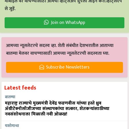
मोबाईल वर वाचण्यासाठी आमचा व्हाट्सअँप ग्रुपला जॉईन करा.व्हाट्सएप
से जुड़ें.
Join on WhatsApp
आमच्या न्यूसलेटरचे सदस्य व्हा. शेती संबंधीत देशभरातील आताच्या
बातम्या मेलवर वाचण्यासाठी आमच्या न्यूसलेटरची सदस्यता घ्या.
Subscribe Newsletters
Latest feeds
बातम्या
महाराष्ट्र राज्याचे मुख्यमंत्री देवेंद्र फडणवीस यांच्या हस्ते ध्रुव
ॲग्रीटेक्नॉलॉजीजच्या संस्थापकांचा सत्कार, शेतकऱ्यांसाठीच्या
नवसंशोधनाला मिळाली नवी ओळख!
यशोगाथा