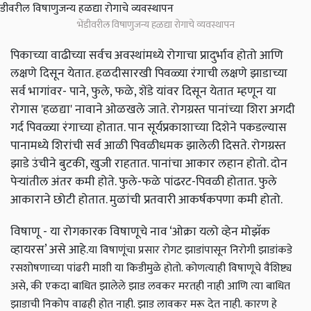
भेंडीवरील विषाणुजन्य हळद्या रोगाचे व्यवस्थापन
पिकाच्या वाढीच्या सर्वच अवस्थांमध्ये रोगाचा प्रादुर्भाव होतो आणि
लक्षणे दिसून येतात. हळदीसारखी पिवळ्या रंगाची लक्षणे झाडाच्या
सर्व भागांवर- पाने, फुले, फळे, शेंडे यांवर दिसून येतात म्हणून या
रोगास 'हळद्या' नावाने ओळखले जाते. रोगग्रस्त पानांच्या शिरा अगदी
गर्द पिवळ्या रंगाच्या होतात. पान सूर्यप्रकाशाच्या दिशेने पकडल्यास
पानामध्ये शिरांची सर्व आळी पिवळीधमक झालेली दिसते. रोगग्रस्त
झाडे उंचीने बुटकी, खुजी राहतात. पानांचा आकार लहान होतो. दोन
पेर्‍यांतील अंतर कमी होते. फुले-फळे पांढरट-पिवळी होतात. फुले
आकाराने छोटी होतात. मुळांची प्रतवारी आकर्षकपणा कमी होतो.
विषाणू - या रोगकारक विषाणूचे नाव ‘ओक्रा यलो व्हेन मोझॅक
व्हायरस’ असे आहे.
या विषाणूंचा प्रसार रोगट झाडांपासून निरोगी झाडांकडे
रसशोषणाच्या पांढरी माशी या किडीमुळे होतो. कोणत्याही विषाणूचे वैशिष्ट्य
असे, की एकदा बाधित झालेले झाड लवकर मरतही नाही आणि त्या बाधित
झाडाची निकोप वाढही होत नाही. झाड लावकर मरू देत नाही. कारण हे