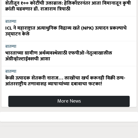
शेतीतून १०० कोटींची उलाढाल: हेलिकॉप्टरनंतर आता विमानातून कृषी
क्रांती घडवणार डॉ. राजाराम त्रिपाठी
बातम्या
ICL ने महाराष्ट्रात अत्याधुनिक विद्राव्य खते (NPK) उत्पादन प्रकल्पाचे
उद्घाटन केले
बातम्या
भारताच्या ग्रामीण अर्थव्यवस्थेसाठी एफपीओ-नेतृत्वाखालील
अ‍ॅग्रीव्होल्टाईक्सची आशा
बातम्या
केळी उत्पादक शेतकरी नाराज… लाखोंचा खर्च करूनही विक्री ठप्प-
आंतरराष्ट्रीय तणावासह व्यापाऱ्यांच्या दबावाचा फटका!
More News