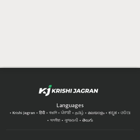
Languages
Krishi Jagran
हिंदी
বাঙালি
ਪੰਜਾਬੀ
தமிழ்
മലയാളം
ಕನ್ನಡ
ଓଡିଆ
অসমীয়া
ગુજરાતી
తెలుగు