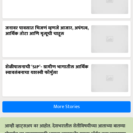
जनावर पावसात भिजणं म्हणजे आजार, अपंगत्व,
आर्थिक तोटा आणि मृत्यूची चाहूल
शेळीपालनाची ‘SIP’- ग्रामीण भागातील आर्थिक
स्वावलंबनाचा यशस्वी फॉर्मुला
More Stories
आम्ही व्हाट्सअप वर आहोत. देशभरातील शेतीविषयीच्या आताच्या बातम्या