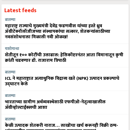
Latest feeds
बातम्या
महाराष्ट्र राज्याचे मुख्यमंत्री देवेंद्र फडणवीस यांच्या हस्ते ध्रुव
ॲग्रीटेक्नॉलॉजीजच्या संस्थापकांचा सत्कार, शेतकऱ्यांसाठीच्या
नवसंशोधनाला मिळाली नवी ओळख!
यशोगाथा
शेतीतून १०० कोटींची उलाढाल: हेलिकॉप्टरनंतर आता विमानातून कृषी
क्रांती घडवणार डॉ. राजाराम त्रिपाठी
बातम्या
ICL ने महाराष्ट्रात अत्याधुनिक विद्राव्य खते (NPK) उत्पादन प्रकल्पाचे
उद्घाटन केले
बातम्या
भारताच्या ग्रामीण अर्थव्यवस्थेसाठी एफपीओ-नेतृत्वाखालील
अ‍ॅग्रीव्होल्टाईक्सची आशा
बातम्या
केळी उत्पादक शेतकरी नाराज… लाखोंचा खर्च करूनही विक्री ठप्प-