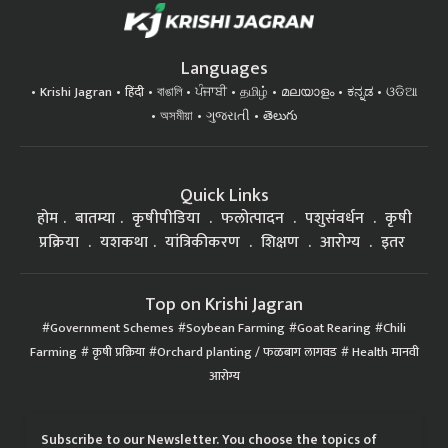
Languages
Krishi Jagran
हिंदी
বাঙালি
ਪੰਜਾਬੀ
தமிழ்
മലയാളം
ಕನ್ನಡ
ଓଡିଆ
অসমীয়া
ગુજરાતી
తెలుగు
Quick Links
होम
बातम्या
कृषीपीडिया
फलोत्पादन
पशुसंवर्धन
कृषी
प्रक्रिया
यशकथा
यांत्रिकीकरण
शिक्षण
आरोग्य
इतर
Top on Krishi Jagran
Government Schemes
Soybean Farming
Goat Rearing
Chili
Farming
कृषी प्रक्रिया
Orchard planting / फळबाग लागवड
Health मानवी
आरोग्य
Subscribe to our Newsletter. You choose the topics of