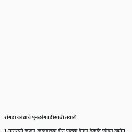
रांगडा कांद्याचे पुनर्लागवडीसाठी तयारी
1-
नांगरणी करून, कुळवाच्या दोन पाळ्या देऊन ढेकळे फोडून जमीन