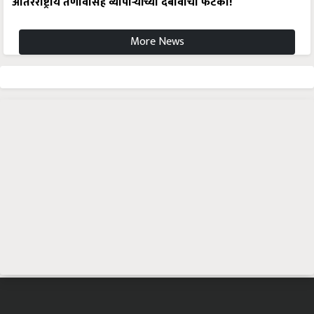
आंतरराष्ट्रीय तणावासह व्यापाऱ्यांच्या दबावाचा फटका!
More News