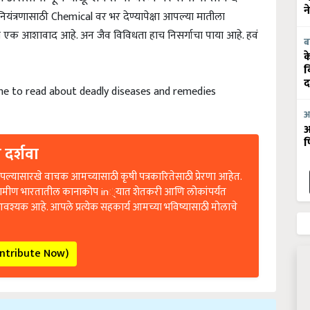
ा नियंत्रणासाठी Chemical वर भर देण्यापेक्षा आपल्या मातीला
न
 एक आशावाद आहे. अन जैव विविधता हाच निसर्गाचा पाया आहे. हवं
ब
क
व
द
me to read about deadly diseases and remedies
आ
आ
फ
 दर्शवा
ल्यासारखे वाचक आमच्यासाठी कृषी पत्रकारितेसाठी प्रेरणा आहेत.
रामीण भारतातील कानाकोप in्यात शेतकरी आणि लोकांपर्यंत
आवश्यक आहे. आपले प्रत्येक सहकार्य आमच्या भविष्यासाठी मोलाचे
ontribute Now)