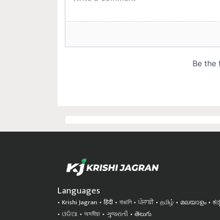
Languages
Krishi Jagran
हिंदी
বাঙালি
ਪੰਜਾਬੀ
தமிழ்
മലയാളം
ಕನ
ଓଡିଆ
অসমীয়া
ગુજરાતી
తెలుగు