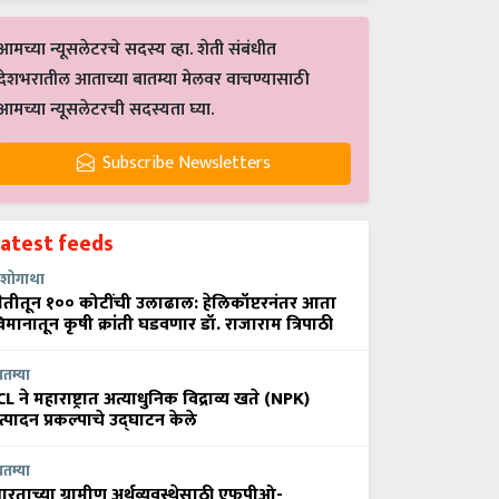
आमच्या न्यूसलेटरचे सदस्य व्हा. शेती संबंधीत
देशभरातील आताच्या बातम्या मेलवर वाचण्यासाठी
आमच्या न्यूसलेटरची सदस्यता घ्या.
Subscribe Newsletters
Latest feeds
शोगाथा
ेतीतून १०० कोटींची उलाढाल: हेलिकॉप्टरनंतर आता
िमानातून कृषी क्रांती घडवणार डॉ. राजाराम त्रिपाठी
ातम्या
CL ने महाराष्ट्रात अत्याधुनिक विद्राव्य खते (NPK)
त्पादन प्रकल्पाचे उद्घाटन केले
ातम्या
ारताच्या ग्रामीण अर्थव्यवस्थेसाठी एफपीओ-