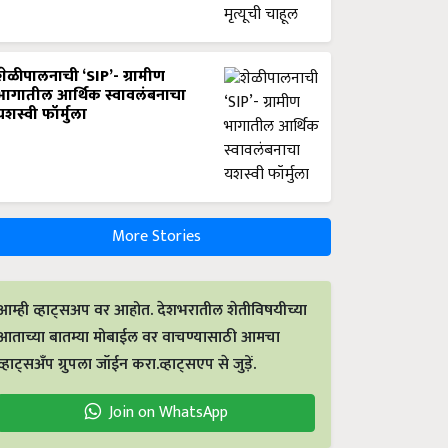
शेळीपालनाची ‘SIP’- ग्रामीण
भागातील आर्थिक स्वावलंबनाचा
यशस्वी फॉर्मुला
More Stories
आम्ही व्हाट्सअप वर आहोत. देशभरातील शेतीविषयीच्या
आताच्या बातम्या मोबाईल वर वाचण्यासाठी आमचा
व्हाट्सअँप ग्रुपला जॉईन करा.व्हाट्सएप से जुड़ें.
Join on WhatsApp