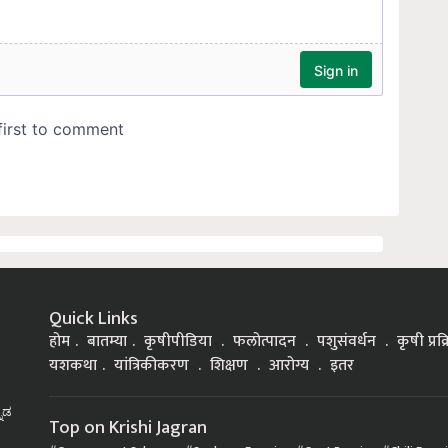
Quick Links
होम
बातम्या
कृषीपीडिया
फलोत्पादन
पशुसंवर्धन
कृषी प्रक
यशकथा
यांत्रिकीकरण
शिक्षण
आरोग्य
इतर
್ನಡ
Top on Krishi Jagran
Government Schemes
Soybean Farming
Goat Rearing
Chili Farm