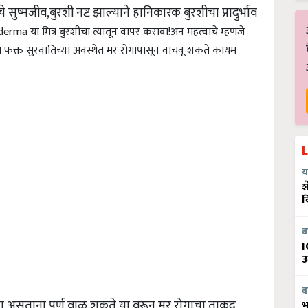
सुष्मजीव,बुरशी नष्ट झाल्याने हानिकारक बुरशीचा प्रादुर्भाव
ma या मित्र बुरशीचा त्यातून वापर करावा!
अन महत्वाचे म्हणजे
 फक्त सुरवातिच्या अवस्थेत मर रोगापासून वाचवू शकते कायम
य
श
व
ब
I
उ
ब
्या असताना पूर्ण वाळू शकते या वरून मर रोगाचा ताकद
भ