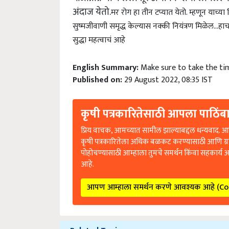
अंदाज येतो.
मर रोग हा तीन टप्यात येतो. म्हणून याच्य
सुष्मजीवाणी समृद्ध केल्यास नक्की नियंत्रण मिळेल...
हाच
सुद्धा महत्वाचं आहे
English Summary:
Make sure to take the ti
Published on:
29 August 2022, 08:35 IST
कृषी पत्रकारितेसाठी आपला पाठिंबा
प्रिय वाचक, आमच्यात सामील झाल्याबद्दल धन्यवाद. आप
कृषी पत्रकारितेला अधिक बळकट करण्यासाठी आणि ग्
पोहोचण्यासाठी आम्हाला तुमचे समर्थन किंवा सहकार्य 
आहे.
आपण आम्हाला समर्थन करणे आवश्यक आहे (C
Related Topics