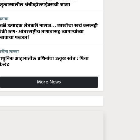
ेतृत्वाखालील अ‍ॅग्रीव्होल्टाईक्सची आशा
ातम्या
ेळी उत्पादक शेतकरी नाराज… लाखोंचा खर्च करूनही
िक्री ठप्प- आंतरराष्ट्रीय तणावासह व्यापाऱ्यांच्या
बावाचा फटका!
रोग्य सल्ला
धुनिक आहारातील प्रथिनांचा उत्कृष्ट स्रोत : फिश
िलेट
More News