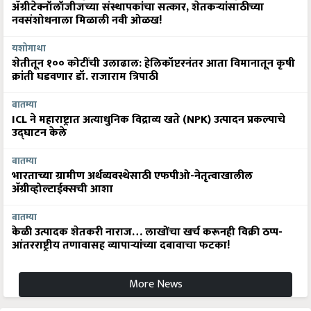
ॲग्रीटेक्नॉलॉजीजच्या संस्थापकांचा सत्कार, शेतकऱ्यांसाठीच्या
नवसंशोधनाला मिळाली नवी ओळख!
यशोगाथा
शेतीतून १०० कोटींची उलाढाल: हेलिकॉप्टरनंतर आता विमानातून कृषी
क्रांती घडवणार डॉ. राजाराम त्रिपाठी
बातम्या
ICL ने महाराष्ट्रात अत्याधुनिक विद्राव्य खते (NPK) उत्पादन प्रकल्पाचे
उद्घाटन केले
बातम्या
भारताच्या ग्रामीण अर्थव्यवस्थेसाठी एफपीओ-नेतृत्वाखालील
अ‍ॅग्रीव्होल्टाईक्सची आशा
बातम्या
केळी उत्पादक शेतकरी नाराज… लाखोंचा खर्च करूनही विक्री ठप्प-
आंतरराष्ट्रीय तणावासह व्यापाऱ्यांच्या दबावाचा फटका!
More News