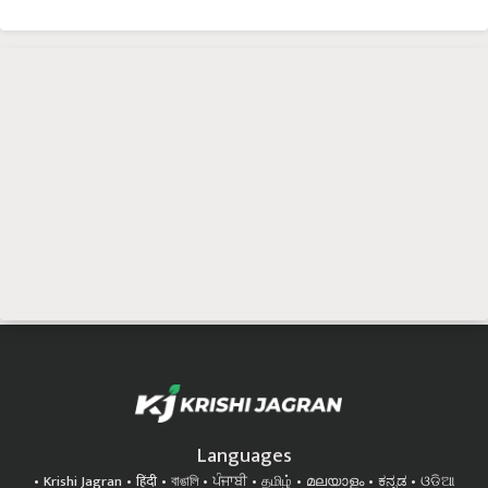
Languages
Krishi Jagran
हिंदी
বাঙালি
ਪੰਜਾਬੀ
தமிழ்
മലയാളം
ಕನ್ನಡ
ଓଡିଆ