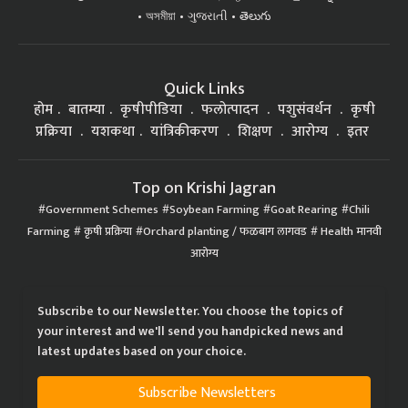
অসমীয়া
ગુજરાતી
తెలుగు
Quick Links
होम
बातम्या
कृषीपीडिया
फलोत्पादन
पशुसंवर्धन
कृषी
प्रक्रिया
यशकथा
यांत्रिकीकरण
शिक्षण
आरोग्य
इतर
Top on Krishi Jagran
Government Schemes
Soybean Farming
Goat Rearing
Chili
Farming
कृषी प्रक्रिया
Orchard planting / फळबाग लागवड
Health मानवी
आरोग्य
Subscribe to our Newsletter. You choose the topics of
your interest and we'll send you handpicked news and
latest updates based on your choice.
Subscribe Newsletters