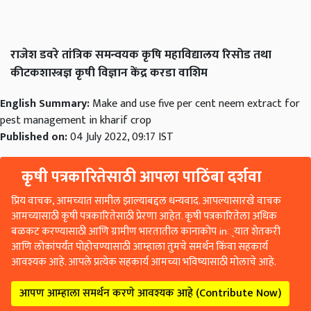
राजेश डवरे तांत्रिक समन्वयक कृषि महाविद्यालय रिसोड तथा
कीटकशास्त्रज्ञ कृषी विज्ञान केंद्र करडा वाशिम
English Summary:
Make and use five per cent neem extract for
pest management in kharif crop
Published on:
04 July 2022, 09:17 IST
कृषी पत्रकारितेसाठी आपला पाठिंबा दर्शवा
प्रिय वाचक, आमच्यात सामील झाल्याबद्दल धन्यवाद. आपल्यासारखे वाचक
आमच्यासाठी कृषी पत्रकारितेसाठी प्रेरणा आहेत. कृषी पत्रकारितेला अधिक
बळकट करण्यासाठी आणि ग्रामीण भारतातील कानाकोप in्यात शेतकरी
आणि लोकांपर्यंत पोहोचण्यासाठी आम्हाला तुमचे समर्थन किंवा सहकार्य
आवश्यक आहे. आपले प्रत्येक सहकार्य आमच्या भविष्यासाठी मोलाचे आहे.
आपण आम्हाला समर्थन करणे आवश्यक आहे (Contribute Now)