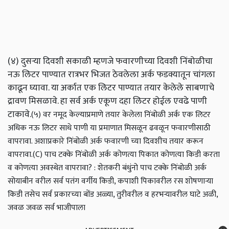
(४) दुसऱ्या दिवशी सकाळी म्हणजे फवारणीच्या दिवशी निंबोळीचा
नऊ लिटर पाण्यात रात्रभर भिजत ठेवलेला अर्क फडक्यातून चांगला
काढून घ्यावा. या अर्कात एक लिटर पाण्यात तयार केलेले साबणाचे
द्रावण मिसळावे. हा सर्व अर्क एकूण दहा लिटर होईल एवढे पाणी
टाकावे.
(५) वर नमूद केल्याप्रमाणे तयार केलेला निंबोळी अर्क एक लिटर
अधिक नऊ लिटर साधे पाणी या प्रमाणात मिसळून ढवळून फवारणीसाठी
वापरावा. अशाप्रकारे निंबोळी अर्क फवारणी च्या दिवशीच तयार करून
वापरावा.
(C) पाच टक्के निंबोळी अर्क कोणत्या पिकात कोणत्या किडी करता
व कोणत्या अवस्थेत वापरावा? : शेतकरी बंधुंनो पाच टक्के निंबोळी अर्क
सोयाबीन वरील सर्व पतंग वर्गीय किडी, कपाशी पिकावरील रस शोषणाऱ्या
किडी तसेच सर्व प्रकारच्या बोंड अळ्या, तुरीवरील व हरभऱ्यावरील घाटे अळी,
जवळ जवळ सर्व भाजीपाला