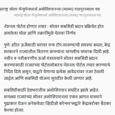
महाराष्ट्र सोलर मॅन्युफॅक्चरर्स असोसिएशनच्या (मास्मा) पाठपुराव्याला यश
नॅशनल पोर्टल होणार तयार : सोलर सबसिडी प्रदान प्रक्रियेत होत
असलेला घोळ आणि तक्रारींमुळे घेतला निर्णय
पुणे: हरित ऊर्जेसाठी घरांवर रुफ टॉप लावण्याची समस्या बघता, केंद्र
सरकारने राज्यातील वितरण कंपन्यांना चांगलीच चपराक दिली आहे.
नवीन व नवीकरणीय ऊर्जा मंत्रालयाने सोलर सबसिडी प्रदान
करण्यासाठी राज्याच्या पोर्टलसोबतच नॅशनल पोर्टल तयार करण्याचे
निर्देश दिले असून, याद्वारे येणाऱ्या प्रत्येक आवेदनांवर नजर ठेवली
जाईल आणि सबसिडी योजना सुरळीत केली जाणार आहे.
सबसिडीसाठी देशभरातील असोसिएशन संघटित झाले आहेत.
सगळ्या राज्यांच्या सोलर असोसिएशनला एकत्र आणत मास्माने
पुढाकार घेऊन अनेकवेळा व्हिडीओ कॉन्फरन्सद्वारे केंद्राबरोबर बैठका
केल्या होत्या.