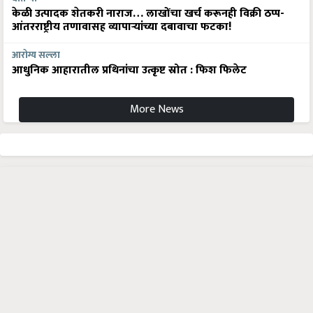
केळी उत्पादक शेतकरी नाराज… लाखोंचा खर्च करूनही विक्री ठप्प-
आंतरराष्ट्रीय तणावासह व्यापाऱ्यांच्या दबावाचा फटका!
आरोग्य सल्ला
आधुनिक आहारातील प्रथिनांचा उत्कृष्ट स्रोत : फिश फिलेट
More News