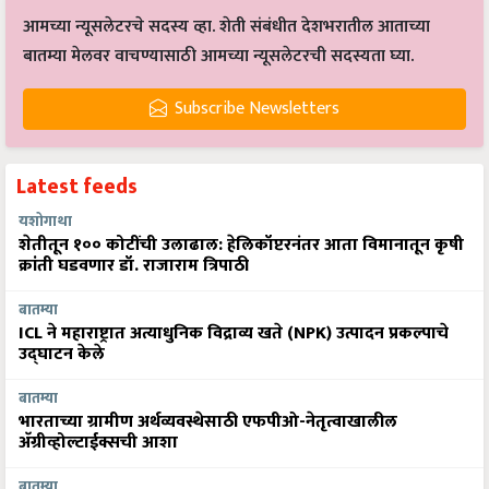
आमच्या न्यूसलेटरचे सदस्य व्हा. शेती संबंधीत देशभरातील आताच्या
बातम्या मेलवर वाचण्यासाठी आमच्या न्यूसलेटरची सदस्यता घ्या.
Subscribe Newsletters
Latest feeds
यशोगाथा
शेतीतून १०० कोटींची उलाढाल: हेलिकॉप्टरनंतर आता विमानातून कृषी
क्रांती घडवणार डॉ. राजाराम त्रिपाठी
बातम्या
ICL ने महाराष्ट्रात अत्याधुनिक विद्राव्य खते (NPK) उत्पादन प्रकल्पाचे
उद्घाटन केले
बातम्या
भारताच्या ग्रामीण अर्थव्यवस्थेसाठी एफपीओ-नेतृत्वाखालील
अ‍ॅग्रीव्होल्टाईक्सची आशा
बातम्या