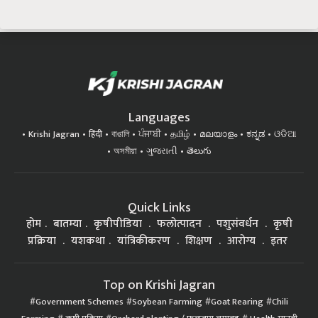
Languages
Krishi Jagran
हिंदी
বাঙালি
ਪੰਜਾਬੀ
தமிழ்
മലയാളം
ಕನ್ನಡ
ଓଡିଆ
অসমীয়া
ગુજરાતી
తెలుగు
Quick Links
होम
बातम्या
कृषीपीडिया
फलोत्पादन
पशुसंवर्धन
कृषी
प्रक्रिया
यशकथा
यांत्रिकीकरण
शिक्षण
आरोग्य
इतर
Top on Krishi Jagran
Government Schemes
Soybean Farming
Goat Rearing
Chili