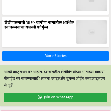
शेळीपालनाची ‘SIP’- ग्रामीण भागातील आर्थिक
स्वावलंबनाचा यशस्वी फॉर्मुला
More Stories
आम्ही व्हाट्सअप वर आहोत. देशभरातील शेतीविषयीच्या आताच्या बातम्या
मोबाईल वर वाचण्यासाठी आमचा व्हाट्सअँप ग्रुपला जॉईन करा.व्हाट्सएप
से जुड़ें.
Join on WhatsApp