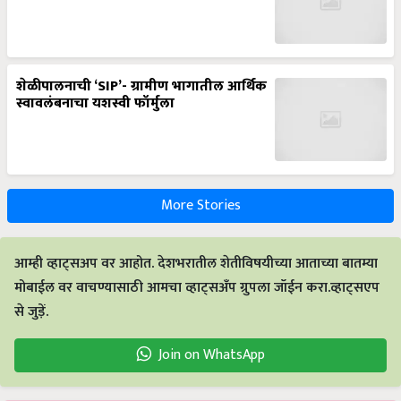
शेळीपालनाची ‘SIP’- ग्रामीण भागातील आर्थिक
स्वावलंबनाचा यशस्वी फॉर्मुला
More Stories
आम्ही व्हाट्सअप वर आहोत. देशभरातील शेतीविषयीच्या आताच्या बातम्या
मोबाईल वर वाचण्यासाठी आमचा व्हाट्सअँप ग्रुपला जॉईन करा.व्हाट्सएप
से जुड़ें.
Join on WhatsApp