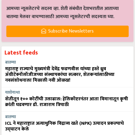
आमच्या न्यूसलेटरचे सदस्य व्हा. शेती संबंधीत देशभरातील आताच्या
बातम्या मेलवर वाचण्यासाठी आमच्या न्यूसलेटरची सदस्यता घ्या.
Subscribe Newsletters
Latest feeds
बातम्या
महाराष्ट्र राज्याचे मुख्यमंत्री देवेंद्र फडणवीस यांच्या हस्ते ध्रुव
ॲग्रीटेक्नॉलॉजीजच्या संस्थापकांचा सत्कार, शेतकऱ्यांसाठीच्या
नवसंशोधनाला मिळाली नवी ओळख!
यशोगाथा
शेतीतून १०० कोटींची उलाढाल: हेलिकॉप्टरनंतर आता विमानातून कृषी
क्रांती घडवणार डॉ. राजाराम त्रिपाठी
बातम्या
ICL ने महाराष्ट्रात अत्याधुनिक विद्राव्य खते (NPK) उत्पादन प्रकल्पाचे
उद्घाटन केले