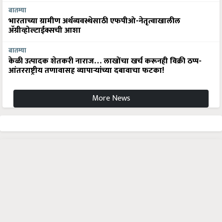
बातम्या
भारताच्या ग्रामीण अर्थव्यवस्थेसाठी एफपीओ-नेतृत्वाखालील
अ‍ॅग्रीव्होल्टाईक्सची आशा
बातम्या
केळी उत्पादक शेतकरी नाराज… लाखोंचा खर्च करूनही विक्री ठप्प-
आंतरराष्ट्रीय तणावासह व्यापाऱ्यांच्या दबावाचा फटका!
More News