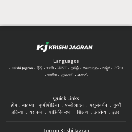
Languages
Krishi Jagran
हिंदी
বাঙালি
ਪੰਜਾਬੀ
தமிழ்
മലയാളം
ಕನ್ನಡ
ଓଡିଆ
অসমীয়া
ગુજરાતી
తెలుగు
Quick Links
होम
बातम्या
कृषीपीडिया
फलोत्पादन
पशुसंवर्धन
कृषी
प्रक्रिया
यशकथा
यांत्रिकीकरण
शिक्षण
आरोग्य
इतर
Top on Krishi Jagran