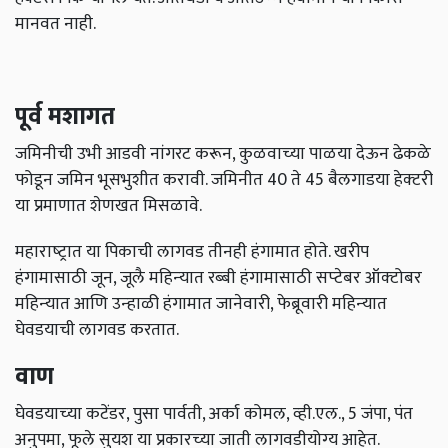
मानवत नाही.
पूर्व मशागत
जमिनीची उभी आडवी नांगरट करून, कुळवाच्‍या पाळया देऊन ढेकळे
फोडून जमिन भूसभुशीत करावी. जमिनीत 40 ते 45 बैलगाडया हेक्‍टरी
या प्रमाणात शेणखत मिसळावे.
महाराष्‍ट्रात या पिकाची लागवड तीनही हंगामात होते. खरीप
हंगामासाठी जून, जूलै महिन्‍यात रब्‍बी हंगामासाठी सप्‍टेबर ऑक्‍टोबर
महिन्‍यात आणि उन्‍हाळी हंगामात जानेवारी, फेब्रूवारी महिन्‍यात
घेवडयाची लागवड करतात.
वाण
घेवडयाच्‍या कटेंडर, पुसा पार्वती, अर्का कोमल, व्‍ही.एल., 5 जंपा, पंत
अनुपमा, फूले सुयश या प्रकारच्‍या जाती लागवडीयोग्‍य आहेत.