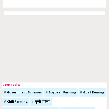
#Top Topics
Government Schemes
Soybean Farming
Goat Rearing
Chili Farming
कृषी प्रक्रिया
Orchard planting / फळबाग लागवड
Health मानवी आरोग्य