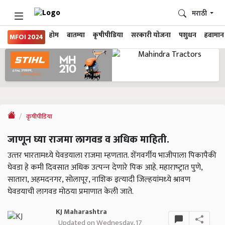
मराठी
होम
बातम्या
कृषीपीडिया
सरकारी योजना
पशुधन
हवामान
MFOI 2024
कृषीपीडिया
जाणून घ्या राजमा लागवड व अधिक माहिती.
उत्‍तर भारतामध्‍ये घेवडयाला राजमा म्‍हणतात. शेंगवर्गीय भाजीपाला पिकापैकी
घेवडा हे कमी दिवसात अधिक उत्‍पन्‍न देणारे पिक आहे. महाराष्‍ट्रात पुणे,
सातारा, अहमदनगर, सोलापूर, नाशिक इत्‍यादी जिल्‍हयांमध्‍ये श्रावण
घेवडयाची लागवड मोठया प्रमाणात केली जाते.
KJ Maharashtra
Updated on Wednesday, 17