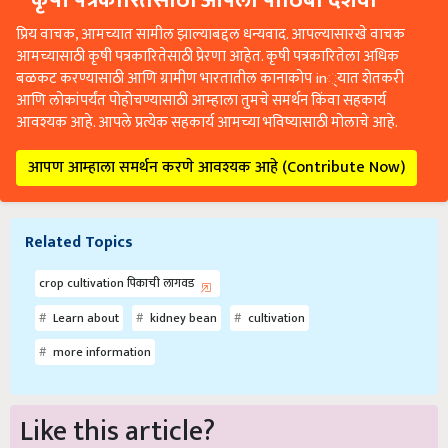
प्रिय वाचक, आमच्यात सामील झाल्याबद्दल धन्यवाद. आपल्यासारखे वाचक
आमच्यासाठी कृषी पत्रकारितेसाठी प्रेरणा आहेत. कृषी पत्रकारितेला अधिक
बळकट करण्यासाठी आणि ग्रामीण भारतातील कानाकोप in्यात शेतकरी
आणि लोकांपर्यंत पोहोचण्यासाठी आम्हाला तुमचे समर्थन किंवा सहकार्य
आवश्यक आहे. आपले प्रत्येक सहकार्य आमच्या भविष्यासाठी मोलाचे आहे.
आपण आम्हाला समर्थन करणे आवश्यक आहे (Contribute Now)
Related Topics
crop cultivation पिकाची लागवड
Learn about
kidney bean
cultivation
more information
Like this article?
Hey! I am
KJ Maharashtra
. Did you liked this article and have