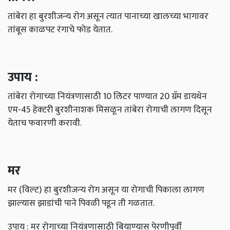
तांबेरा हा बुरशीजन्‍य रोग असून त्‍यात पानाच्‍या खालच्‍या भागावर
तांबूस काळपट रंगाचे फोड येतात.
उपाय :
तांबेरा रोगाच्‍या नियंत्रणासाठी 10 लिटर पाण्‍यात 20 ग्रॅम डायथेन
एम-45 हेक्‍टरी बुरशीनाशक मिसळून तांबेरा रोगाची लागण दिसून
येताच फवारणी करावी.
मर
मर (विल्‍ट) हा बुरशीजन्‍य रोग असून या रोगाची पिकाला लागण
झाल्‍यास झाडांची पाने पिवळी पडून ती गळतात.
उपाय : मर रोगाच्‍या नियंत्रणासाठी बियाण्‍यास पेरणीपूर्वी
बुरशीनाशक औषध चोळावे किंवा घेवडयाच्‍या रोगप्रतिबंधक जाती