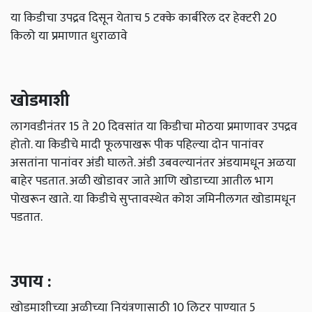
या किडीचा उपद्रव दिसून येताच 5 टक्‍के कार्बरिल दर हेक्‍टरी 20
किलो या प्रमाणात धुराळावे
खोडमाशी
लागवडीनंतर 15 ते 20 दिवसांत या किडीचा मोठया प्रमाणावर उपद्रव
होतो. या किडीचे मादी फूलपाखरू पीक पहिल्‍या दोन पानांवर
असतांना पानांवर अंडी घालते. अंडी उबवल्‍यानंतर अंडयामधून अळया
बाहेर पडतात. अळी खोडावर जाते आणि खोडाच्‍या आतील भाग
पोखरून खाते. या किडीचे सुप्‍तावस्‍थेत कोश जमिनीलगत खोडामधून
पडतात.
उपाय :
खोडमाशीच्‍या अळीच्‍या नियंत्रणासाठी 10 लिटर पाण्‍यात 5
मिलीलिटर सायपरमेथीन (25 टक्‍के प्रवाही) हे कीटरनाशक मिसळून