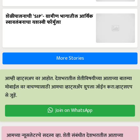
शेळीपालनाची ‘SIP’- ग्रामीण भागातील आर्थिक
स्वावलंबनाचा यशस्वी फॉर्मुला
More Stories
आम्ही व्हाट्सअप वर आहोत. देशभरातील शेतीविषयीच्या आताच्या बातम्या
मोबाईल वर वाचण्यासाठी आमचा व्हाट्सअँप ग्रुपला जॉईन करा.व्हाट्सएप
से जुड़ें.
Join on WhatsApp
आमच्या न्यूसलेटरचे सदस्य व्हा. शेती संबंधीत देशभरातील आताच्या
बातम्या मेलवर वाचण्यासाठी आमच्या न्यूसलेटरची सदस्यता घ्या.