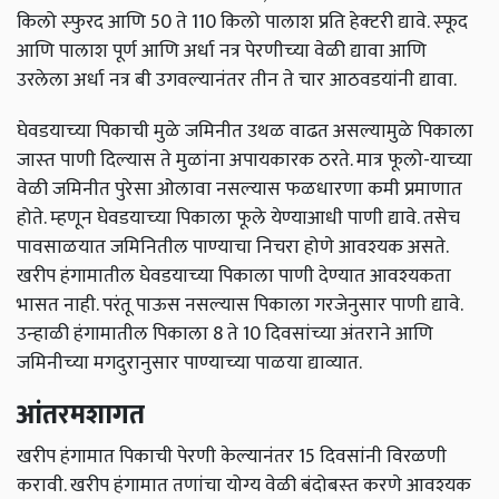
किलो स्‍फुरद आणि 50 ते 110 किलो पालाश प्रति हेक्‍टरी द्यावे. स्‍फूद
आणि पालाश पूर्ण आणि अर्धा नत्र पेरणीच्‍या वेळी द्यावा आणि
उरलेला अर्धा नत्र बी उगवल्‍यानंतर तीन ते चार आठवडयांनी द्यावा.
घेवडयाच्‍या पिकाची मुळे जमिनीत उथळ वाढत असल्यामुळे पिकाला
जास्‍त पाणी दिल्‍यास ते मुळांना अपायकारक ठरते. मात्र फूलो-याच्‍या
वेळी जमिनीत पुरेसा ओलावा नसल्‍यास फळधारणा कमी प्रमाणात
होते. म्‍हणून घेवडयाच्‍या पिकाला फूले येण्‍याआधी पाणी द्यावे. तसेच
पावसाळयात जमिनितील पाण्‍याचा निचरा होणे आवश्‍यक असते.
खरीप हंगामातील घेवडयाच्‍या पिकाला पाणी देण्‍यात आवश्‍यकता
भासत नाही. परंतू पाऊस नसल्‍यास पिकाला गरजेनुसार पाणी द्यावे.
उन्‍हाळी हंगामातील पिकाला 8 ते 10 दिवसांच्‍या अंतराने आणि
जमिनीच्‍या मगदुरानुसार पाण्‍याच्‍या पाळया द्याव्‍यात.
आंतरमशागत
खरीप हंगामात पिकाची पेरणी केल्‍यानंतर 15 दिवसांनी विरळणी
करावी. खरीप हंगामात तणांचा योग्‍य वेळी बंदोबस्‍त करणे आवश्‍यक