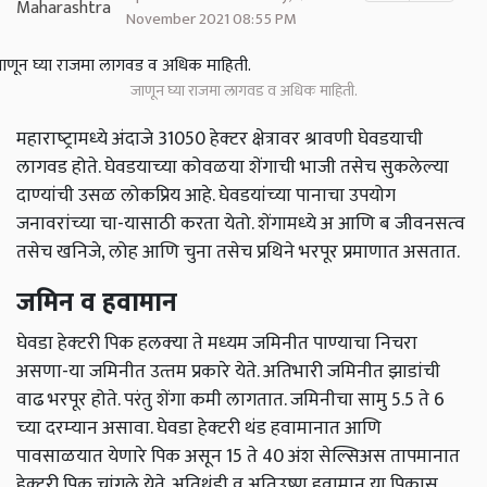
November 2021 08:55 PM
जाणून घ्या राजमा लागवड व अधिक माहिती.
महाराष्‍ट्रामध्‍ये अंदाजे 31050 हेक्‍टर क्षेत्रावर श्रावणी घेवडयाची
लागवड होते. घेवडयाच्‍या कोवळया शेंगाची भाजी तसेच सुकलेल्‍या
दाण्‍यांची उसळ लोकप्रिय आहे. घेवडयांच्‍या पानाचा उपयोग
जनावरांच्‍या चा-यासाठी करता येतो. शेंगामध्‍ये अ आणि ब जीवनसत्‍व
तसेच खनिजे, लोह आणि चुना तसेच प्रथिने भरपूर प्रमाणात असतात.
जमिन व हवामान
घेवडा हेक्‍टरी पिक हलक्‍या ते मध्‍यम जमिनीत पाण्‍याचा निचरा
असणा-या जमिनीत उत्‍तम प्रकारे येते. अतिभारी जमिनीत झाडांची
वाढ भरपूर होते. परंतु शेंगा कमी लागतात. जमिनीचा सामु 5.5 ते 6
च्‍या दरम्‍यान असावा. घेवडा हेक्‍टरी थंड हवामानात आणि
पावसाळयात येणारे पिक असून 15 ते 40 अंश सेल्सिअस तापमानात
हेक्‍टरी पिक चांगले येते. अतिथंडी व अतिउष्‍ण हवामान या पिकास