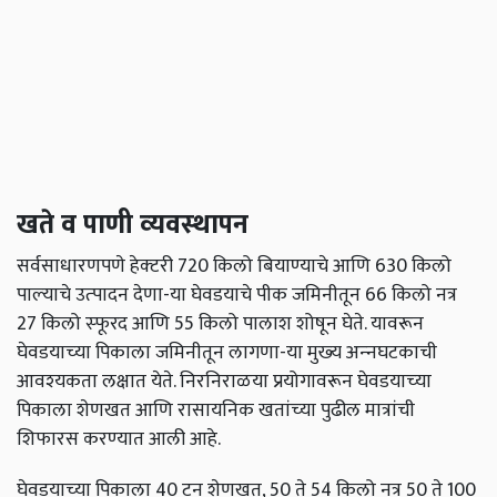
खते व पाणी व्‍यवस्‍थापन
सर्वसाधारणपणे हेक्‍टरी 720 किलो बियाण्‍याचे आणि 630 किलो
पाल्‍याचे उत्‍पादन देणा-या घेवडयाचे पीक जमिनीतून 66 किलो नत्र
27 किलो स्‍फूरद आणि 55 किलो पालाश शोषून घेते. यावरून
घेवडयाच्‍या पिकाला जमिनीतून लागणा-या मुख्‍य अन्‍नघटकाची
आवश्‍यकता लक्षात येते. निरनिराळया प्रयोगावरून घेवडयाच्‍या
पिकाला शेणखत आणि रासायनिक खतांच्‍या पुढील मात्रांची
शिफारस करण्‍यात आली आहे.
घेवडयाच्‍या पिकाला 40 टन शेणखत, 50 ते 54 किलो नत्र 50 ते 100