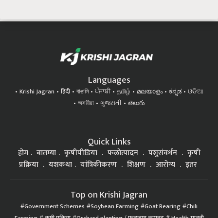
Languages
Krishi Jagran
हिंदी
বাঙালি
ਪੰਜਾਬੀ
தமிழ்
മലയാളം
ಕನ್ನಡ
ଓଡିଆ
অসমীয়া
ગુજરાતી
తెలుగు
Quick Links
होम
बातम्या
कृषीपीडिया
फलोत्पादन
पशुसंवर्धन
कृषी
प्रक्रिया
यशकथा
यांत्रिकीकरण
शिक्षण
आरोग्य
इतर
Top on Krishi Jagran
Government Schemes
Soybean Farming
Goat Rearing
Chili
Farming
कृषी प्रक्रिया
Orchard planting / फळबाग लागवड
Health मानवी