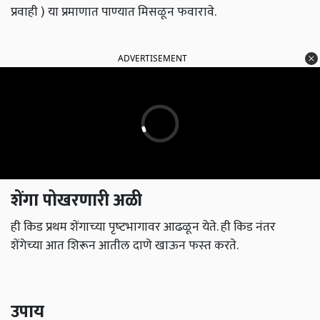
प्रवाही ) या प्रमाणात पाण्‍यात मिसळून फवारावे.
ADVERTISEMENT
शेंगा पोखरणारी अळी
ही किड प्रथम शेंगाच्‍या पृष्‍टभागावर आढळून येते. ही किड नंतर
शेंगेच्‍या आत शिरून आतील दाणे खाऊन फस्‍त करते.
उपाय