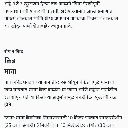
आहे. 1 ते 2 खुरपण्‍या देऊन तण काढावे किंवा पेरणीपूर्वी
तणनाशकाची फवारणी करावी. खरीप हंगामात जास्‍त प्रमाणात
पाऊस झाल्‍यास आणि योग्‍य प्रमाणात पाण्‍याचा निचरा न झाल्‍यास
चर खोदून पाणी शेताबाहेर काढून द्यावे.
रोग व किड
किड
मावा
मावा कीड घेवडयाच्‍या पानातील रस शोषून घेते. त्‍यामुळे पानाच्‍या
कडा वळतात. मावा किड वाढणा-या फांद्या आणि लहान पानांतील
रस शोषून घेते. या किडीच्‍या प्रादुर्भावामुळे काहीवेळा फूलांची गळ
होते.
उपाय: मावा किडीच्‍या नियंत्रणासाठी 10 लिटर पाण्‍यात सायपरमेथीन
(25 टक्‍के प्रवाही) 5 मिली किंवा 10 मिलीलीटर रोगोर (30 टक्‍के