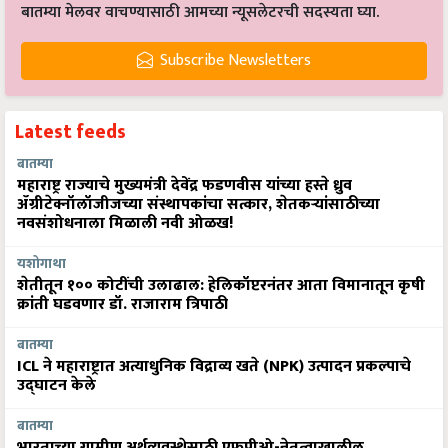
Subscribe Newsletters
Latest feeds
बातम्या
महाराष्ट्र राज्याचे मुख्यमंत्री देवेंद्र फडणवीस यांच्या हस्ते ध्रुव
ॲग्रीटेक्नॉलॉजीजच्या संस्थापकांचा सत्कार, शेतकऱ्यांसाठीच्या
नवसंशोधनाला मिळाली नवी ओळख!
यशोगाथा
शेतीतून १०० कोटींची उलाढाल: हेलिकॉप्टरनंतर आता विमानातून कृषी
क्रांती घडवणार डॉ. राजाराम त्रिपाठी
बातम्या
ICL ने महाराष्ट्रात अत्याधुनिक विद्राव्य खते (NPK) उत्पादन प्रकल्पाचे
उद्घाटन केले
बातम्या
भारताच्या ग्रामीण अर्थव्यवस्थेसाठी एफपीओ-नेतृत्वाखालील
अ‍ॅग्रीव्होल्टाईक्सची आशा