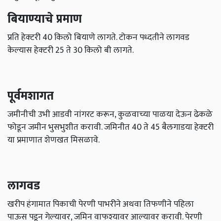
बियाण्‍याचे प्रमाण
प्रति हेक्‍टरी 40 किलो बियाणे लागते. टोकन पध्‍दतीने लागवड
केल्‍यास हेक्‍टरी 25 ते 30 किलो बी लागते.
पूर्वमशागत
जमीनीची उभी आडवी नांगरट करून, कुळवाच्‍या पाळया देऊन ढेकळे
फोडून जमीन भुसभुशीत करावी. जमिनीत 40 ते 45 बैलगाडया हेक्‍टरी
या प्रमाणात शेणखत मिसळावे.
लागवड
खरीप हंगामात पिकाची पेरणी पाभरीने अथवा तिफणीने पहिला
पाऊस पडून गेल्‍यावर, जमिन वाफश्‍यावर आल्‍यावर करावी. पेरणी