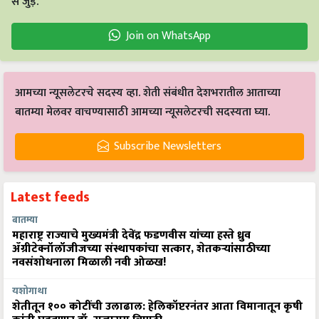
से जुड़ें.
Join on WhatsApp
आमच्या न्यूसलेटरचे सदस्य व्हा. शेती संबंधीत देशभरातील आताच्या
बातम्या मेलवर वाचण्यासाठी आमच्या न्यूसलेटरची सदस्यता घ्या.
Subscribe Newsletters
Latest feeds
बातम्या
महाराष्ट्र राज्याचे मुख्यमंत्री देवेंद्र फडणवीस यांच्या हस्ते ध्रुव
ॲग्रीटेक्नॉलॉजीजच्या संस्थापकांचा सत्कार, शेतकऱ्यांसाठीच्या
नवसंशोधनाला मिळाली नवी ओळख!
यशोगाथा
शेतीतून १०० कोटींची उलाढाल: हेलिकॉप्टरनंतर आता विमानातून कृषी