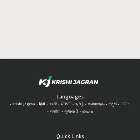
Languages
Krishi Jagran
हिंदी
বাঙালি
ਪੰਜਾਬੀ
தமிழ்
മലയാളം
ಕನ್ನಡ
ଓଡିଆ
অসমীয়া
ગુજરાતી
తెలుగు
Quick Links