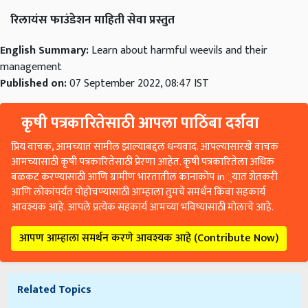
रिलायंस फाउंडेशन माहिती सेवा प्रस्तुत
English Summary:
Learn about harmful weevils and their
management
Published on:
07 September 2022, 08:47 IST
कृषी पत्रकारितेसाठी आपला पाठिंबा दर्शवा
प्रिय वाचक, आमच्यात सामील झाल्याबद्दल धन्यवाद. आपल्यासारखे वाचक
आमच्यासाठी कृषी पत्रकारितेसाठी प्रेरणा आहेत. कृषी पत्रकारितेला अधिक
बळकट करण्यासाठी आणि ग्रामीण भारतातील कानाकोप in्यात शेतकरी
आणि लोकांपर्यंत पोहोचण्यासाठी आम्हाला तुमचे समर्थन किंवा सहकार्य
आवश्यक आहे. आपले प्रत्येक सहकार्य आमच्या भविष्यासाठी मोलाचे आहे.
आपण आम्हाला समर्थन करणे आवश्यक आहे (Contribute Now)
Related Topics