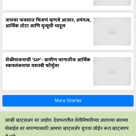
जनावर पावसात भिजणं म्हणजे आजार, अपंगत्व,
आर्थिक तोटा आणि मृत्यूची चाहूल
शेळीपालनाची ‘SIP’- ग्रामीण भागातील आर्थिक
स्वावलंबनाचा यशस्वी फॉर्मुला
More Stories
आम्ही व्हाट्सअप वर आहोत. देशभरातील शेतीविषयीच्या आताच्या बातम्या
मोबाईल वर वाचण्यासाठी आमचा व्हाट्सअँप ग्रुपला जॉईन करा.व्हाट्सएप