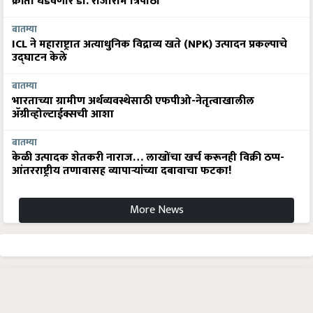
क्रांती घडवणार डॉ. राजाराम त्रिपाठी
बातम्या
ICL ने महाराष्ट्रात अत्याधुनिक विद्राव्य खते (NPK) उत्पादन प्रकल्पाचे
उद्घाटन केले
बातम्या
भारताच्या ग्रामीण अर्थव्यवस्थेसाठी एफपीओ-नेतृत्वाखालील
अ‍ॅग्रीव्होल्टाईक्सची आशा
बातम्या
केळी उत्पादक शेतकरी नाराज… लाखोंचा खर्च करूनही विक्री ठप्प-
आंतरराष्ट्रीय तणावासह व्यापाऱ्यांच्या दबावाचा फटका!
More News