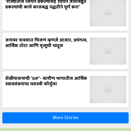
‘राज्यातील सिंचन प्रकल्पासह उदंचन जलविद्युत
प्रकल्पांची कामे कालबद्ध पद्धतीने पूर्ण करा’
जनावर पावसात भिजणं म्हणजे आजार, अपंगत्व,
आर्थिक तोटा आणि मृत्यूची चाहूल
शेळीपालनाची ‘SIP’- ग्रामीण भागातील आर्थिक
स्वावलंबनाचा यशस्वी फॉर्मुला
More Stories