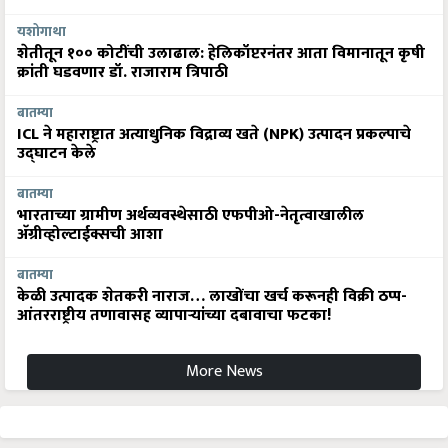
यशोगाथा
शेतीतून १०० कोटींची उलाढाल: हेलिकॉप्टरनंतर आता विमानातून कृषी
क्रांती घडवणार डॉ. राजाराम त्रिपाठी
बातम्या
ICL ने महाराष्ट्रात अत्याधुनिक विद्राव्य खते (NPK) उत्पादन प्रकल्पाचे
उद्घाटन केले
बातम्या
भारताच्या ग्रामीण अर्थव्यवस्थेसाठी एफपीओ-नेतृत्वाखालील
अ‍ॅग्रीव्होल्टाईक्सची आशा
बातम्या
केळी उत्पादक शेतकरी नाराज… लाखोंचा खर्च करूनही विक्री ठप्प-
आंतरराष्ट्रीय तणावासह व्यापाऱ्यांच्या दबावाचा फटका!
More News