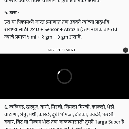
वापरावे ज्याच्या डोस चे प्रमाण ८ gm प्रति एकर असावे.
५. ऊस -
उस या पिकामध्ये जास्त प्रमाणात तण उगवते त्यांच्या प्रादुर्भाव
रोखण्यासाठी २४ D + Sencor + Atrazin हे तणनाशके वापरावे
ज्याचे प्रमाण ५ ml + २ gm + ३ gm असावे.
ADVERTISEMENT
६.
कलिंगड, खरबूज, वांगी, मिरची, शिमला मिरची, काकडी, भेंडी,
वाटाणा, शेपू , मेथी, कारले, दुधी भोपळा, दोडका, चवळी, फरशी,
गवार, बिट या पिकांमधील तण जाळण्यासाठी तुम्ही Targa Super हे