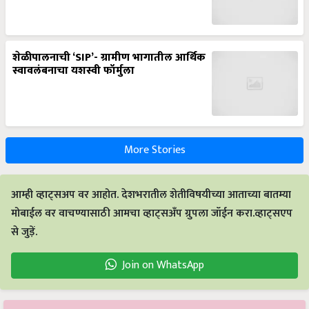
शेळीपालनाची ‘SIP’- ग्रामीण भागातील आर्थिक
स्वावलंबनाचा यशस्वी फॉर्मुला
More Stories
आम्ही व्हाट्सअप वर आहोत. देशभरातील शेतीविषयीच्या आताच्या बातम्या
मोबाईल वर वाचण्यासाठी आमचा व्हाट्सअँप ग्रुपला जॉईन करा.व्हाट्सएप
से जुड़ें.
Join on WhatsApp