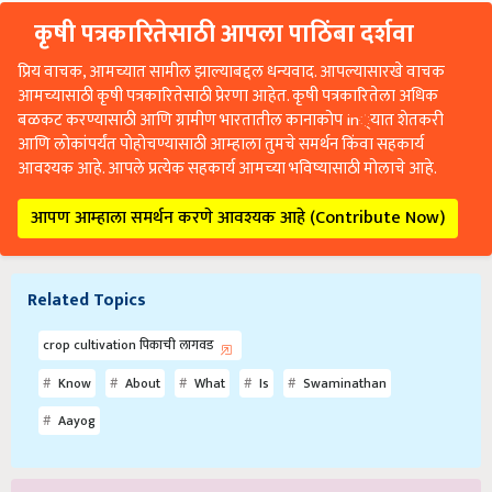
कृषी पत्रकारितेसाठी आपला पाठिंबा दर्शवा
प्रिय वाचक, आमच्यात सामील झाल्याबद्दल धन्यवाद. आपल्यासारखे वाचक
आमच्यासाठी कृषी पत्रकारितेसाठी प्रेरणा आहेत. कृषी पत्रकारितेला अधिक
बळकट करण्यासाठी आणि ग्रामीण भारतातील कानाकोप in्यात शेतकरी
आणि लोकांपर्यंत पोहोचण्यासाठी आम्हाला तुमचे समर्थन किंवा सहकार्य
आवश्यक आहे. आपले प्रत्येक सहकार्य आमच्या भविष्यासाठी मोलाचे आहे.
आपण आम्हाला समर्थन करणे आवश्यक आहे (Contribute Now)
Related Topics
crop cultivation पिकाची लागवड
Know
About
What
Is
Swaminathan
Aayog