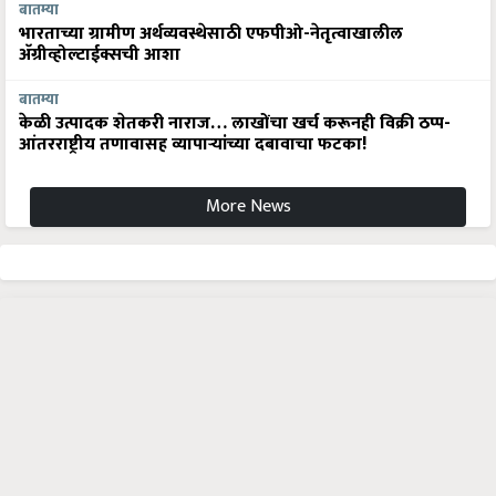
बातम्या
भारताच्या ग्रामीण अर्थव्यवस्थेसाठी एफपीओ-नेतृत्वाखालील
अ‍ॅग्रीव्होल्टाईक्सची आशा
बातम्या
केळी उत्पादक शेतकरी नाराज… लाखोंचा खर्च करूनही विक्री ठप्प-
आंतरराष्ट्रीय तणावासह व्यापाऱ्यांच्या दबावाचा फटका!
More News