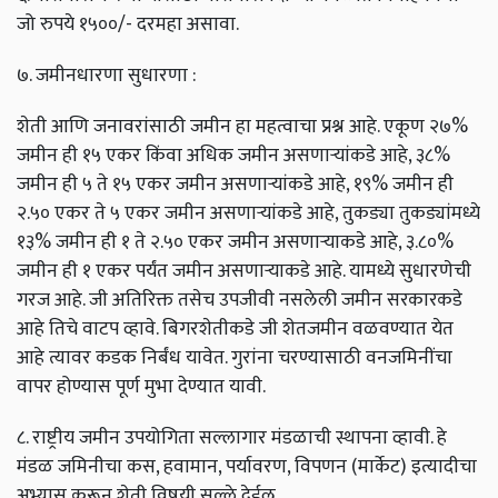
जो रुपये १५००/- दरमहा असावा.
७. जमीनधारणा सुधारणा :
शेती आणि जनावरांसाठी जमीन हा महत्वाचा प्रश्न आहे. एकूण २७%
जमीन ही १५ एकर किंवा अधिक जमीन असणाऱ्यांकडे आहे, ३८%
जमीन ही ५ ते १५ एकर जमीन असणाऱ्यांकडे आहे, १९% जमीन ही
२.५० एकर ते ५ एकर जमीन असणाऱ्यांकडे आहे, तुकड्या तुकड्यांमध्ये
१३% जमीन ही १ ते २.५० एकर जमीन असणाऱ्याकडे आहे, ३.८०%
जमीन ही १ एकर पर्यंत जमीन असणाऱ्याकडे आहे. यामध्ये सुधारणेची
गरज आहे. जी अतिरिक्त तसेच उपजीवी नसलेली जमीन सरकारकडे
आहे तिचे वाटप व्हावे. बिगरशेतीकडे जी शेतजमीन वळवण्यात येत
आहे त्यावर कडक निर्बंध यावेत. गुरांना चरण्यासाठी वनजमिनींचा
वापर होण्यास पूर्ण मुभा देण्यात यावी.
८. राष्ट्रीय जमीन उपयोगिता सल्लागार मंडळाची स्थापना व्हावी. हे
मंडळ जमिनीचा कस, हवामान, पर्यावरण, विपणन (मार्केट) इत्यादीचा
अभ्यास करून शेती विषयी सल्ले देईल.