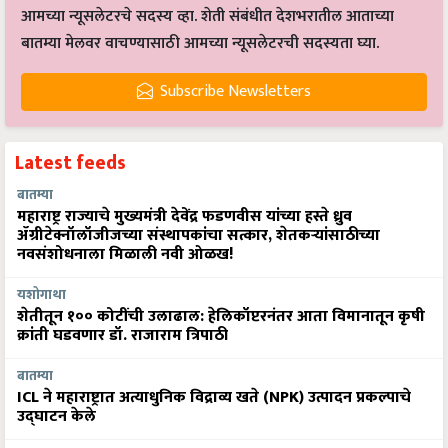
आमच्या न्यूसलेटरचे सदस्य व्हा. शेती संबंधीत देशभरातील आताच्या
बातम्या मेलवर वाचण्यासाठी आमच्या न्यूसलेटरची सदस्यता घ्या.
Subscribe Newsletters
Latest feeds
बातम्या
महाराष्ट्र राज्याचे मुख्यमंत्री देवेंद्र फडणवीस यांच्या हस्ते ध्रुव
ॲग्रीटेक्नॉलॉजीजच्या संस्थापकांचा सत्कार, शेतकऱ्यांसाठीच्या
नवसंशोधनाला मिळाली नवी ओळख!
यशोगाथा
शेतीतून १०० कोटींची उलाढाल: हेलिकॉप्टरनंतर आता विमानातून कृषी
क्रांती घडवणार डॉ. राजाराम त्रिपाठी
बातम्या
ICL ने महाराष्ट्रात अत्याधुनिक विद्राव्य खते (NPK) उत्पादन प्रकल्पाचे
उद्घाटन केले