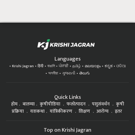
Languages
Krishi Jagran
हिंदी
বাঙালি
ਪੰਜਾਬੀ
தமிழ்
മലയാളം
ಕನ್ನಡ
ଓଡିଆ
অসমীয়া
ગુજરાતી
తెలుగు
Quick Links
होम
बातम्या
कृषीपीडिया
फलोत्पादन
पशुसंवर्धन
कृषी
प्रक्रिया
यशकथा
यांत्रिकीकरण
शिक्षण
आरोग्य
इतर
Top on Krishi Jagran