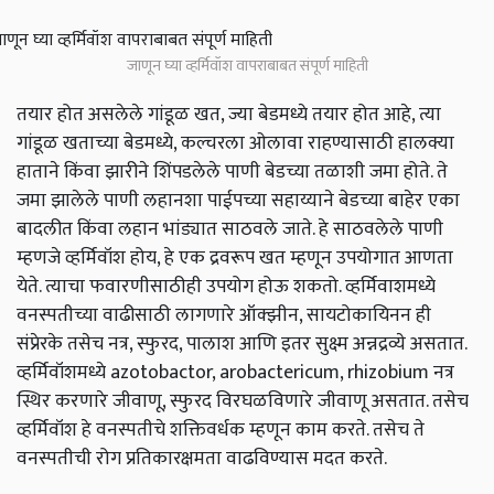
जाणून घ्या व्हर्मिवॉश वापराबाबत संपूर्ण माहिती
तयार होत असलेले गांडूळ खत, ज्या बेडमध्ये तयार होत आहे, त्या
गांडूळ खताच्या बेडमध्ये, कल्चरला ओलावा राहण्यासाठी हालक्या
हाताने किंवा झारीने शिंपडलेले पाणी बेडच्या तळाशी जमा होते. ते
जमा झालेले पाणी लहानशा पाईपच्या सहाय्याने बेडच्या बाहेर एका
बादलीत किंवा लहान भांड्यात साठवले जाते. हे साठवलेले पाणी
म्हणजे व्हर्मिवॉश होय, हे एक द्रवरूप खत म्हणून उपयोगात आणता
येते. त्याचा फवारणीसाठीही उपयोग होऊ शकतो. व्हर्मिवाशमध्ये
वनस्पतीच्या वाढीसाठी लागणारे ऑक्झीन, सायटोकायिनन ही
संप्रेरके तसेच नत्र, स्फुरद, पालाश आणि इतर सुक्ष्म अन्नद्रव्ये असतात.
व्हर्मिवॉशमध्ये azotobactor, arobactericum, rhizobium नत्र
स्थिर करणारे जीवाणू, स्फुरद विरघळविणारे जीवाणू असतात. तसेच
व्हर्मिवॉश हे वनस्पतीचे शक्तिवर्धक म्हणून काम करते. तसेच ते
वनस्पतीची रोग प्रतिकारक्षमता वाढविण्यास मदत करते.