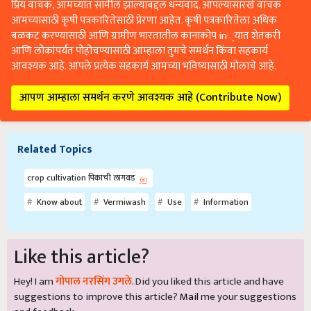
प्रिय वाचक, आमच्यात सामील झाल्याबद्दल धन्यवाद. आपल्यासारखे वाचक
आमच्यासाठी कृषी पत्रकारितेसाठी प्रेरणा आहेत. कृषी पत्रकारितेला अधिक
बळकट करण्यासाठी आणि ग्रामीण भारतातील कानाकोप in्यात शेतकरी
आणि लोकांपर्यंत पोहोचण्यासाठी आम्हाला तुमचे समर्थन किंवा सहकार्य
आवश्यक आहे. आपले प्रत्येक सहकार्य आमच्या भविष्यासाठी मोलाचे आहे.
आपण आम्हाला समर्थन करणे आवश्यक आहे (Contribute Now)
Related Topics
crop cultivation पिकाची लागवड
Know about
Vermiwash
Use
Information
Like this article?
Hey! I am
गोपाल नरसिंग उगले
. Did you liked this article and have
suggestions to improve this article?
Mail
me your suggestions