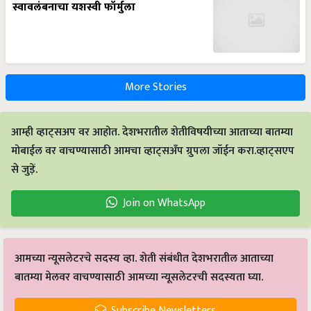
स्वावलंबनाचा यशस्वी फॉर्मुला
More Stories
आम्ही व्हाट्सअप वर आहोत. देशभरातील शेतीविषयीच्या आताच्या बातम्या
मोबाईल वर वाचण्यासाठी आमचा व्हाट्सअँप ग्रुपला जॉईन करा.व्हाट्सएप
से जुड़ें.
Join on WhatsApp
आमच्या न्यूसलेटरचे सदस्य व्हा. शेती संबंधीत देशभरातील आताच्या
बातम्या मेलवर वाचण्यासाठी आमच्या न्यूसलेटरची सदस्यता घ्या.
Subscribe Newsletters