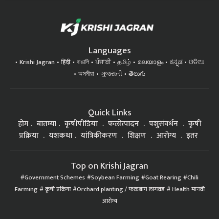
Languages
Krishi Jagran
हिंदी
বাঙালি
ਪੰਜਾਬੀ
தமிழ்
മലയാളം
ಕನ್ನಡ
ଓଡିଆ
অসমীয়া
ગુજરાતી
తెలుగు
Quick Links
होम
बातम्या
कृषीपीडिया
फलोत्पादन
पशुसंवर्धन
कृषी
प्रक्रिया
यशकथा
यांत्रिकीकरण
शिक्षण
आरोग्य
इतर
Top on Krishi Jagran
Government Schemes
Soybean Farming
Goat Rearing
Chili
Farming
कृषी प्रक्रिया
Orchard planting / फळबाग लागवड
Health मानवी
आरोग्य