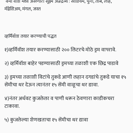
वर्मी वाश मध्ये असणारी सूक्ष्म अन्नद्रव्ये : सोडियम, चुना, तांबे, लोह,
मॅग्नेशिअम, मंगल, जस्त
व्हर्मिवॉश तयार करण्याची पद्धत
१)व्हर्मिवॉश तयार करण्यासाठी २०० लिटरचे मोठे ड्रम वापरावे.
२) व्हर्मिवॉश बाहेर पडण्यासाठी ड्रमच्या तळाशी एक छिद्र पाडावे
३) ड्रमच्या तळाशी विटांचे तुकडे आणी लहान दगडांचे तुकडे याचा १५
सेंमीचा थर देऊन त्यानंतर १५ सेंमी वाळूचा थर द्यावा.
४)नंतर अर्धवट कुजलेला व पाणी धरून ठेवणारा काडीकचरा
टाकावा.
५) कुजलेल्या शेणखताचा १५ सेंमीचा थर द्यावा