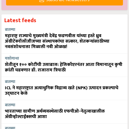
Latest feeds
बातम्या
महाराष्ट्र राज्याचे मुख्यमंत्री देवेंद्र फडणवीस यांच्या हस्ते ध्रुव
ॲग्रीटेक्नॉलॉजीजच्या संस्थापकांचा सत्कार, शेतकऱ्यांसाठीच्या
नवसंशोधनाला मिळाली नवी ओळख!
यशोगाथा
शेतीतून १०० कोटींची उलाढाल: हेलिकॉप्टरनंतर आता विमानातून कृषी
क्रांती घडवणार डॉ. राजाराम त्रिपाठी
बातम्या
ICL ने महाराष्ट्रात अत्याधुनिक विद्राव्य खते (NPK) उत्पादन प्रकल्पाचे
उद्घाटन केले
बातम्या
भारताच्या ग्रामीण अर्थव्यवस्थेसाठी एफपीओ-नेतृत्वाखालील
अ‍ॅग्रीव्होल्टाईक्सची आशा
बातम्या