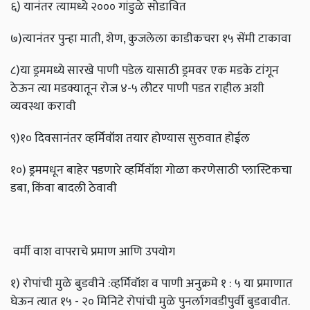
६) यानंतर त्यामध्ये २००० गांडुळे सोडावित
७)त्यानंतर पुन्हा माती, शेण, कुजलेला काडीकचरा १५ सेंमी टाकावा
८)या ड्रममध्ये सारखे पाणी पडेल यासाठी ड्रमवर एक मडके टांगून
ठेऊन त्या मडक्यातून रोज ४-५ लीटर पाणी पडत राहील अशी
व्यवस्था करावी
९)१० दिवसानंतर व्हर्मिवॉश तयार होण्यास सुरुवात होईल
१०) ड्रममधून बाहेर पडणारे व्हर्मिवॉश गोळा करणेसाठी प्लास्टिकचा
डबा, किंवा बादली ठेवावी
वर्मी वाश वापराचे प्रमाण आणि उपयोग
१) रोपांची मुळे बुडवीने :व्हर्मिवॉश व पाणी अनुक्रमे १ : ५ या प्रमाणात
घेऊन त्यात १५ - २० मिनिटे रोपांची मुळे पुनर्लागवडीपुर्वी बुडवावीत.