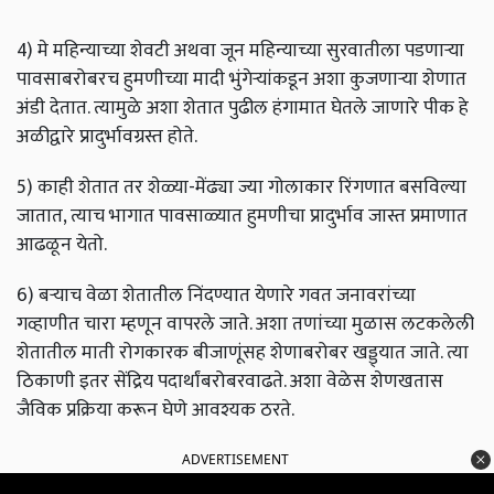
4) मे महिन्याच्या शेवटी अथवा जून महिन्याच्या सुरवातीला पडणाऱ्या
पावसाबरोबरच हुमणीच्या मादी भुंगेऱ्यांकडून अशा कुजणाऱ्या शेणात
अंडी देतात. त्यामुळे अशा शेतात पुढील हंगामात घेतले जाणारे पीक हे
अळीद्वारे प्रादुर्भावग्रस्त होते.
5) काही शेतात तर शेळ्या-मेंढ्या ज्या गोलाकार रिंगणात बसविल्या
जातात, त्याच भागात पावसाळ्यात हुमणीचा प्रादुर्भाव जास्त प्रमाणात
आढळून येतो.
6) बऱ्याच वेळा शेतातील निंदण्यात येणारे गवत जनावरांच्या
गव्हाणीत चारा म्हणून वापरले जाते. अशा तणांच्या मुळास लटकलेली
शेतातील माती रोगकारक बीजाणूंसह शेणाबरोबर खड्ड्यात जाते. त्या
ठिकाणी इतर सेंद्रिय पदार्थांबरोबरवाढते. अशा वेळेस शेणखतास
जैविक प्रक्रिया करून घेणे आवश्यक ठरते.
ADVERTISEMENT