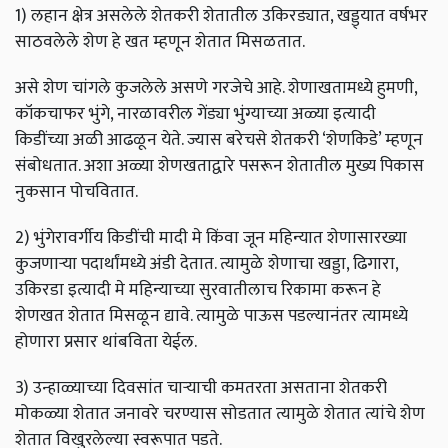
1) लहान क्षेत्र असलेले शेतकरी शेतातील उकिरड्यात, खड्ड्यात वर्षभर
साठवलेले शेण हे खत म्हणून शेतात मिसळतात.
असे शेण चांगले कुजलेले असणे गरजेचे आहे. शेणाखतामध्ये हुमणी,
कॉकचाफर भुंगे, नारळावरील गेंड्या भुंग्याच्या अळ्या इत्यादी
किडींच्या अळी आढळून येते. ज्यास बरेचसे शेतकरी ‘शेणकिडे’ म्हणून
संबोधतात. अशा अळ्या शेणखताद्वारे पसरून शेतातील मुख्य पिकास
नुकसान पोचवितात.
2) भुंगेरावर्गीय किडींची मादी मे किंवा जून महिन्यात शेणासारख्या
कुजणाऱ्या पदार्थांमध्ये अंडी देतात. त्यामुळे शेणाचा खड्डा, ढिगारा,
उकिरडा इत्यादी मे महिन्याच्या सुरवातीलाच रिकामा करून हे
शेणखत शेतात मिसळून द्यावे. त्यामुळे पाऊस पडल्यानंतर त्यामध्ये
होणारा प्रसार थांबविता येईल.
3) उन्हाळ्याच्या दिवसांत चाऱ्याची कमतरता असताना शेतकरी
मोकळ्या शेतात जनावरे चरण्यास सोडतात त्यामुळे शेतात त्यांचे शेण
शेतात विखुरलेल्या स्वरूपात पडते.