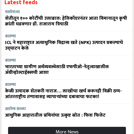
Latest feeds
यशोगाथा
शेतीतून १०० कोटींची उलाढाल: हेलिकॉप्टरनंतर आता विमानातून कृषी
क्रांती घडवणार डॉ. राजाराम त्रिपाठी
बातम्या
ICL ने महाराष्ट्रात अत्याधुनिक विद्राव्य खते (NPK) उत्पादन प्रकल्पाचे
उद्घाटन केले
बातम्या
भारताच्या ग्रामीण अर्थव्यवस्थेसाठी एफपीओ-नेतृत्वाखालील
अ‍ॅग्रीव्होल्टाईक्सची आशा
बातम्या
केळी उत्पादक शेतकरी नाराज… लाखोंचा खर्च करूनही विक्री ठप्प-
आंतरराष्ट्रीय तणावासह व्यापाऱ्यांच्या दबावाचा फटका!
आरोग्य सल्ला
आधुनिक आहारातील प्रथिनांचा उत्कृष्ट स्रोत : फिश फिलेट
More News