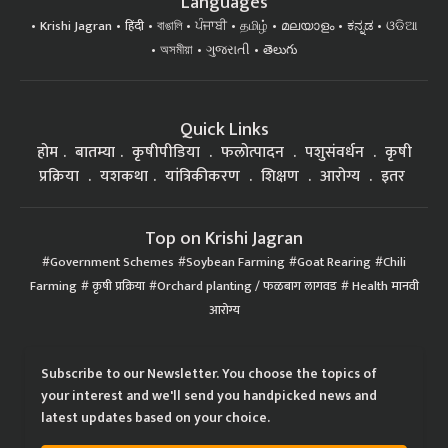
Languages
Krishi Jagran
हिंदी
বাঙালি
ਪੰਜਾਬੀ
தமிழ்
മലയാളം
ಕನ್ನಡ
ଓଡିଆ
অসমীয়া
ગુજરાતી
తెలుగు
Quick Links
होम
बातम्या
कृषीपीडिया
फलोत्पादन
पशुसंवर्धन
कृषी
प्रक्रिया
यशकथा
यांत्रिकीकरण
शिक्षण
आरोग्य
इतर
Top on Krishi Jagran
Government Schemes
Soybean Farming
Goat Rearing
Chili
Farming
कृषी प्रक्रिया
Orchard planting / फळबाग लागवड
Health मानवी
आरोग्य
Subscribe to our Newsletter. You choose the topics of
your interest and we'll send you handpicked news and
latest updates based on your choice.