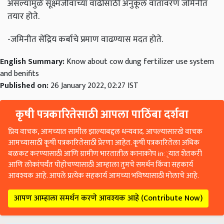
असल्यामुळे सूक्ष्मजीवांच्या वाढीसाठी अनुकूल वातावरण जमिनीत
तयार होते.
-जमिनीत सेंद्रिय कर्बाचे प्रमाण वाढण्यास मदत होते.
English Summary:
Know about cow dung fertilizer use system
and benifits
Published on:
26 January 2022, 02:27 IST
कृषी पत्रकारितेसाठी आपला पाठिंबा दर्शवा
प्रिय वाचक, आमच्यात सामील झाल्याबद्दल धन्यवाद. आपल्यासारखे वाचक
आमच्यासाठी कृषी पत्रकारितेसाठी प्रेरणा आहेत. कृषी पत्रकारितेला अधिक
बळकट करण्यासाठी आणि ग्रामीण भारतातील कानाकोप in्यात शेतकरी
आणि लोकांपर्यंत पोहोचण्यासाठी आम्हाला तुमचे समर्थन किंवा सहकार्य
आवश्यक आहे. आपले प्रत्येक सहकार्य आमच्या भविष्यासाठी मोलाचे आहे.
आपण आम्हाला समर्थन करणे आवश्यक आहे (Contribute Now)