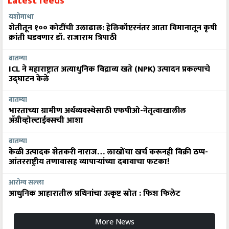
Latest feeds
यशोगाथा
शेतीतून १०० कोटींची उलाढाल: हेलिकॉप्टरनंतर आता विमानातून कृषी
क्रांती घडवणार डॉ. राजाराम त्रिपाठी
बातम्या
ICL ने महाराष्ट्रात अत्याधुनिक विद्राव्य खते (NPK) उत्पादन प्रकल्पाचे
उद्घाटन केले
बातम्या
भारताच्या ग्रामीण अर्थव्यवस्थेसाठी एफपीओ-नेतृत्वाखालील
अ‍ॅग्रीव्होल्टाईक्सची आशा
बातम्या
केळी उत्पादक शेतकरी नाराज… लाखोंचा खर्च करूनही विक्री ठप्प-
आंतरराष्ट्रीय तणावासह व्यापाऱ्यांच्या दबावाचा फटका!
आरोग्य सल्ला
आधुनिक आहारातील प्रथिनांचा उत्कृष्ट स्रोत : फिश फिलेट
More News