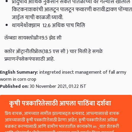
प्रादुर्भाव आर्थिक नुकसान संकेत पातळीच्या वर गेल्यास खालील
किटकनाशकांची आलटून पालटून फवारणी करावी.द्रावण पोंग्यात
जाईल याची काळजी घ्यावी.
थायमेथॉक्झाम 12.6 अधिक पाच मिलि
लॅम्बडा सायक्लोथ्रीन9.5 झेड सी
क्लोर ऑट्रानीलीप्रोल(18.5 एस सी ) चार मिली हे सगळे
प्रमाणनॅपसेकपंपासाठी आहे.
English Summary:
integreted insect management of fall army
worm in corn crop
Published on:
30 November 2021, 01:22 IST
कृषी पत्रकारितेसाठी आपला पाठिंबा दर्शवा
प्रिय वाचक, आमच्यात सामील झाल्याबद्दल धन्यवाद. आपल्यासारखे वाचक
आमच्यासाठी कृषी पत्रकारितेसाठी प्रेरणा आहेत. कृषी पत्रकारितेला अधिक
बळकट करण्यासाठी आणि ग्रामीण भारतातील कानाकोप in्यात शेतकरी