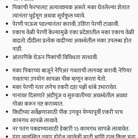
पिकांची फेरपालट अत्यावश्यक असते. मका घेतलेल्या शेतात
त्यानंतर भुईमूग अथवा सूर्यफूल घ्यावे.
पेरणी पाऊस पडल्यानंतर करावी. उशिरा पेरणी टाळावी.
एकाच वेळी पेरणी केल्यामुळे एका प्रदेशातील मका एकाच वेळी
वाढतो. दीदीला प्रत्येक वाढीच्या अवस्थेतील मका उपलब्ध होत
नाही.
आंतरपिके घेऊन पिकांची विविधता साधावी.
मका पिकाच्या बाजूने नेपिअर गवताची लागवड करावी. नेपियर
गवताचा उपयोग सापळा पीक म्हणून करता येतो.
मका पेरणी नंतर लगेच एकरी दहा पक्षी थांबे उभारावेत.
पानांवर दिसणारे अंडीपुंज व सुरुवातीच्या अवस्थेतील अळ्या
गोळा करून नष्ट कराव्यात.
किडीच्या सर्वेक्षणासाठी पीक उगवून येण्यापूर्वी एकरी पाच
कामगंध सापळे लावावे.
नर पतंग पकडण्यासाठी हेक्‍टरी 15 कामगंध सापळे लावावेत.
पंगा व्यवस्थित तयार होईल त्यावेळी माती आणि राख किंवा चुना