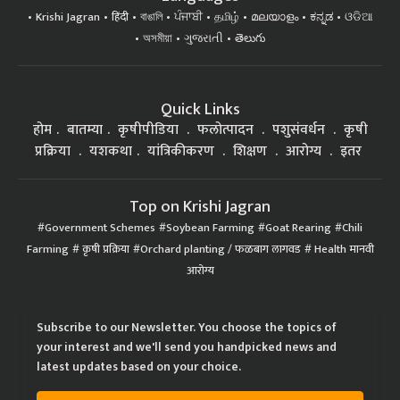
Krishi Jagran
हिंदी
বাঙালি
ਪੰਜਾਬੀ
தமிழ்
മലയാളം
ಕನ್ನಡ
ଓଡିଆ
অসমীয়া
ગુજરાતી
తెలుగు
Quick Links
होम
बातम्या
कृषीपीडिया
फलोत्पादन
पशुसंवर्धन
कृषी
प्रक्रिया
यशकथा
यांत्रिकीकरण
शिक्षण
आरोग्य
इतर
Top on Krishi Jagran
Government Schemes
Soybean Farming
Goat Rearing
Chili
Farming
कृषी प्रक्रिया
Orchard planting / फळबाग लागवड
Health मानवी
आरोग्य
Subscribe to our Newsletter. You choose the topics of
your interest and we'll send you handpicked news and
latest updates based on your choice.