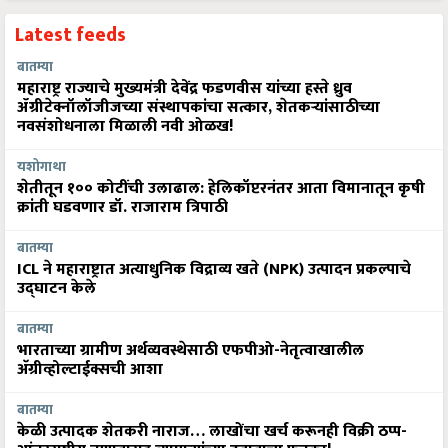
Latest feeds
बातम्या
महाराष्ट्र राज्याचे मुख्यमंत्री देवेंद्र फडणवीस यांच्या हस्ते ध्रुव
ॲग्रीटेक्नॉलॉजीजच्या संस्थापकांचा सत्कार, शेतकऱ्यांसाठीच्या
नवसंशोधनाला मिळाली नवी ओळख!
यशोगाथा
शेतीतून १०० कोटींची उलाढाल: हेलिकॉप्टरनंतर आता विमानातून कृषी
क्रांती घडवणार डॉ. राजाराम त्रिपाठी
बातम्या
ICL ने महाराष्ट्रात अत्याधुनिक विद्राव्य खते (NPK) उत्पादन प्रकल्पाचे
उद्घाटन केले
बातम्या
भारताच्या ग्रामीण अर्थव्यवस्थेसाठी एफपीओ-नेतृत्वाखालील
अ‍ॅग्रीव्होल्टाईक्सची आशा
बातम्या
केळी उत्पादक शेतकरी नाराज… लाखोंचा खर्च करूनही विक्री ठप्प-