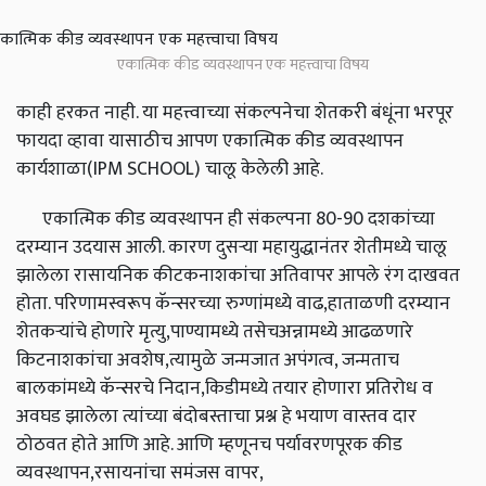
एकात्मिक कीड व्यवस्थापन एक महत्त्वाचा विषय
काही हरकत नाही. या महत्त्वाच्या संकल्पनेचा शेतकरी बंधूंना भरपूर
फायदा व्हावा यासाठीच आपण एकात्मिक कीड व्यवस्थापन
कार्यशाळा(IPM SCHOOL) चालू केलेली आहे.
एकात्मिक कीड व्यवस्थापन ही संकल्पना 80-90 दशकांच्या
दरम्यान उदयास आली. कारण दुसऱ्या महायुद्धानंतर शेतीमध्ये चालू
झालेला रासायनिक कीटकनाशकांचा अतिवापर आपले रंग दाखवत
होता. परिणामस्वरूप कॅन्सरच्या रुग्णांमध्ये वाढ,हाताळणी दरम्यान
शेतकऱ्यांचे होणारे मृत्यु,पाण्यामध्ये तसेचअन्नामध्ये आढळणारे
किटनाशकांचा अवशेष,त्यामुळे जन्मजात अपंगत्व, जन्मताच
बालकांमध्ये कॅन्सरचे निदान,किडीमध्ये तयार होणारा प्रतिरोध व
अवघड झालेला त्यांच्या बंदोबस्ताचा प्रश्न हे भयाण वास्तव दार
ठोठवत होते आणि आहे. आणि म्हणूनच पर्यावरणपूरक कीड
व्यवस्थापन,रसायनांचा समंजस वापर,