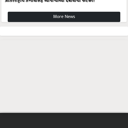
आंतरराष्ट्रीय तणावासह व्यापाऱ्यांच्या दबावाचा फटका!
More News