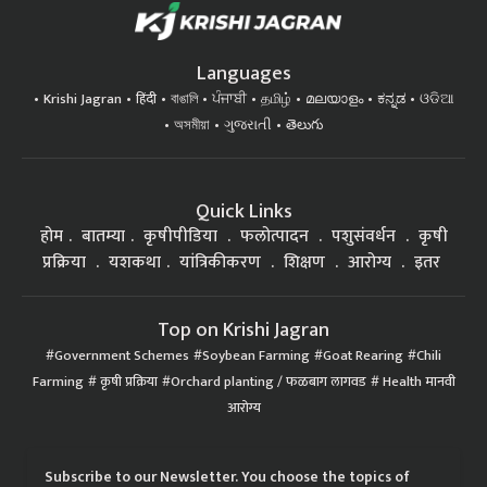
Languages
Krishi Jagran
हिंदी
বাঙালি
ਪੰਜਾਬੀ
தமிழ்
മലയാളം
ಕನ್ನಡ
ଓଡିଆ
অসমীয়া
ગુજરાતી
తెలుగు
Quick Links
होम
बातम्या
कृषीपीडिया
फलोत्पादन
पशुसंवर्धन
कृषी
प्रक्रिया
यशकथा
यांत्रिकीकरण
शिक्षण
आरोग्य
इतर
Top on Krishi Jagran
Government Schemes
Soybean Farming
Goat Rearing
Chili
Farming
कृषी प्रक्रिया
Orchard planting / फळबाग लागवड
Health मानवी
आरोग्य
Subscribe to our Newsletter. You choose the topics of