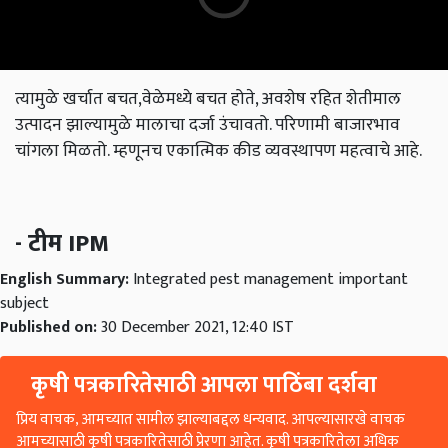
त्यामुळे खर्चात बचत,वेळेमध्ये बचत होते, अवशेष रहित शेतीमाल
उत्पादन झाल्यामुळे मालाचा दर्जा उंचावतो. परिणामी बाजारभाव
चांगला मिळतो. म्हणूनच एकात्मिक कीड व्यवस्थापण महत्वाचे आहे.
- टीम IPM
English Summary:
Integrated pest management important
subject
Published on:
30 December 2021, 12:40 IST
कृषी पत्रकारितेसाठी आपला पाठिंबा दर्शवा
प्रिय वाचक, आमच्यात सामील झाल्याबद्दल धन्यवाद. आपल्यासारखे वाचक
आमच्यासाठी कृषी पत्रकारितेसाठी प्रेरणा आहेत. कृषी पत्रकारितेला अधिक