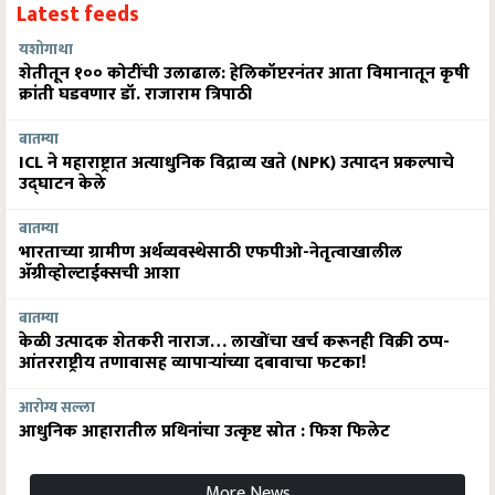
Latest feeds
यशोगाथा
शेतीतून १०० कोटींची उलाढाल: हेलिकॉप्टरनंतर आता विमानातून कृषी
क्रांती घडवणार डॉ. राजाराम त्रिपाठी
बातम्या
ICL ने महाराष्ट्रात अत्याधुनिक विद्राव्य खते (NPK) उत्पादन प्रकल्पाचे
उद्घाटन केले
बातम्या
भारताच्या ग्रामीण अर्थव्यवस्थेसाठी एफपीओ-नेतृत्वाखालील
अ‍ॅग्रीव्होल्टाईक्सची आशा
बातम्या
केळी उत्पादक शेतकरी नाराज… लाखोंचा खर्च करूनही विक्री ठप्प-
आंतरराष्ट्रीय तणावासह व्यापाऱ्यांच्या दबावाचा फटका!
आरोग्य सल्ला
आधुनिक आहारातील प्रथिनांचा उत्कृष्ट स्रोत : फिश फिलेट
More News