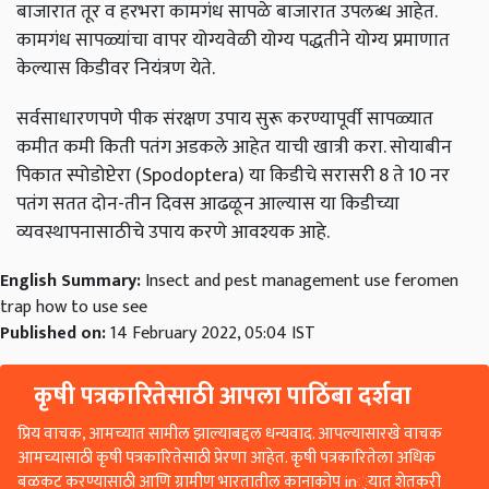
बाजारात तूर व हरभरा कामगंध सापळे बाजारात उपलब्ध आहेत.
कामगंध सापळ्यांचा वापर योग्यवेळी योग्य पद्धतीने योग्य प्रमाणात
केल्यास किडीवर नियंत्रण येते.
सर्वसाधारणपणे पीक संरक्षण उपाय सुरू करण्यापूर्वी सापळ्यात
कमीत कमी किती पतंग अडकले आहेत याची खात्री करा. सोयाबीन
पिकात स्पोडोप्टेरा (Spodoptera) या किडीचे सरासरी 8 ते 10 नर
पतंग सतत दोन-तीन दिवस आढळून आल्यास या किडीच्या
व्यवस्थापनासाठीचे उपाय करणे आवश्यक आहे.
English Summary:
Insect and pest management use feromen
trap how to use see
Published on:
14 February 2022, 05:04 IST
कृषी पत्रकारितेसाठी आपला पाठिंबा दर्शवा
प्रिय वाचक, आमच्यात सामील झाल्याबद्दल धन्यवाद. आपल्यासारखे वाचक
आमच्यासाठी कृषी पत्रकारितेसाठी प्रेरणा आहेत. कृषी पत्रकारितेला अधिक
बळकट करण्यासाठी आणि ग्रामीण भारतातील कानाकोप in्यात शेतकरी