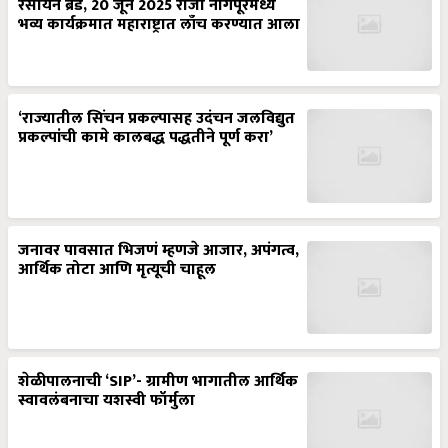
रसायन ब्रँड, 20 जून 2025 रोजी नागपूरमध्ये
भव्य कार्यक्रमात महाराष्ट्रात लाँच करण्यात आला
‘राज्यातील सिंचन प्रकल्पासह उदंचन जलविद्युत
प्रकल्पांची कामे कालबद्ध पद्धतीने पूर्ण करा’
जनावर पावसात भिजणं म्हणजे आजार, अपंगत्व,
आर्थिक तोटा आणि मृत्यूची चाहूल
शेळीपालनाची ‘SIP’- ग्रामीण भागातील आर्थिक
स्वावलंबनाचा यशस्वी फॉर्मुला