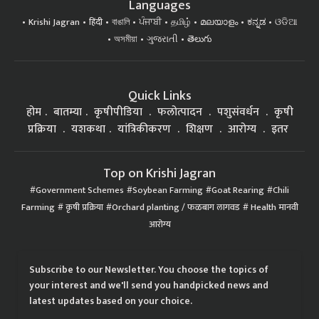
Languages
Krishi Jagran
हिंदी
বাঙালি
ਪੰਜਾਬੀ
தமிழ்
മലയാളം
ಕನ್ನಡ
ଓଡିଆ
অসমীয়া
ગુજરાતી
తెలుగు
Quick Links
होम
बातम्या
कृषीपीडिया
फलोत्पादन
पशुसंवर्धन
कृषी
प्रक्रिया
यशकथा
यांत्रिकीकरण
शिक्षण
आरोग्य
इतर
Top on Krishi Jagran
Government Schemes
Soybean Farming
Goat Rearing
Chili
Farming
कृषी प्रक्रिया
Orchard planting / फळबाग लागवड
Health मानवी
आरोग्य
Subscribe to our Newsletter. You choose the topics of
your interest and we'll send you handpicked news and
latest updates based on your choice.