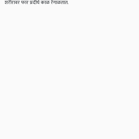
शरीरावर फार प्रदीर्घ काळ रेंगाळतात.