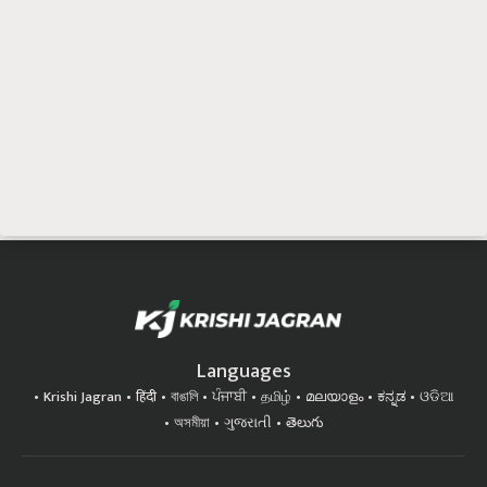
Languages
Krishi Jagran
हिंदी
বাঙালি
ਪੰਜਾਬੀ
தமிழ்
മലയാളം
ಕನ್ನಡ
ଓଡିଆ
অসমীয়া
ગુજરાતી
తెలుగు