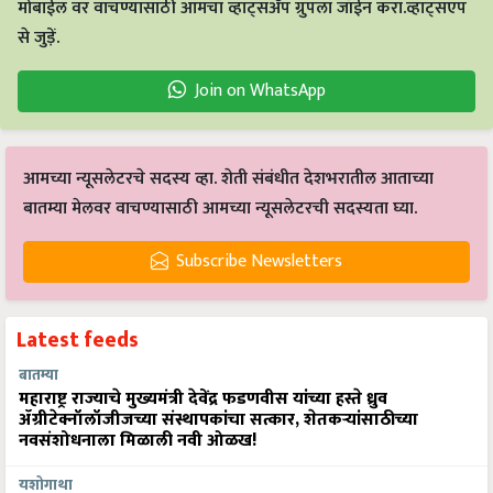
मोबाईल वर वाचण्यासाठी आमचा व्हाट्सअँप ग्रुपला जॉईन करा.व्हाट्सएप
से जुड़ें.
Join on WhatsApp
आमच्या न्यूसलेटरचे सदस्य व्हा. शेती संबंधीत देशभरातील आताच्या
बातम्या मेलवर वाचण्यासाठी आमच्या न्यूसलेटरची सदस्यता घ्या.
Subscribe Newsletters
Latest feeds
बातम्या
महाराष्ट्र राज्याचे मुख्यमंत्री देवेंद्र फडणवीस यांच्या हस्ते ध्रुव
ॲग्रीटेक्नॉलॉजीजच्या संस्थापकांचा सत्कार, शेतकऱ्यांसाठीच्या
नवसंशोधनाला मिळाली नवी ओळख!
यशोगाथा