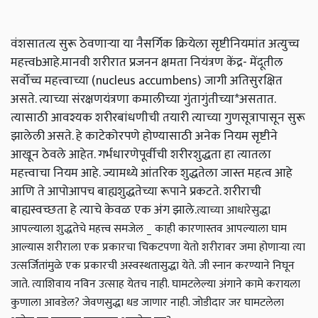
वंशसातत्य सुरू ठेवणाऱ्या या नैसर्गिक क्रियेला सृष्टीनियमांत अत्युच्च
महत्त्वbआहे.मानवी शरीरात प्रजनन क्षमता नियंत्रण केंद्र- मेंदूतील
सर्वोच्च महत्त्वाच्या (nucleus accumbens) जागी अतिसुरक्षित
असते. त्याच्या संरक्षणयंत्रणा कमालीच्या गुंतागुंतीच्या*असतात.
त्यासाठी आवश्यक शरीरबांधणीची तयारी त्याच्या गुणसूत्रापासून सुरू
झालेली असते. हे काटेकोरपणे होण्यासाठी अनेक नियम सृष्टीने
आखून ठेवले आहेत. गर्भधारणेपूर्वीची शरीरशुद्धता हा त्यातला
महत्त्वाचा नियम आहे. ज्यामध्ये आंतरिक शुद्धतेला जास्त महत्व आहे
आणि ते आपोआपच बाह्यशुद्धतेच्या रूपाने प्रकटते. शरीराची
बाह्यस्वच्छता हे त्याचे केवळ एक अंग झाले.
त्याच्या आधारेसुद्धा
आपल्याला शुद्धतेचे महत्त्व समजेल _ काही कारणास्तव आपल्याला घाम
आल्यास शरीराला एक प्रकारचा चिकटपणा येतो शरीरावर जमा होणाऱ्या त्या
उत्सर्जितांमुळे एक प्रकारची अस्वस्थतासुद्धा येते. जी स्नान करण्याने निघून
जाते. त्याशिवाय नविन उत्साह येतच नाही. घामटलेल्या अंगाने कामे करायला
कुणाला आवडेल? जेवणसुद्धा धड जाणार नाही. जोडीदार जर घामटलेला