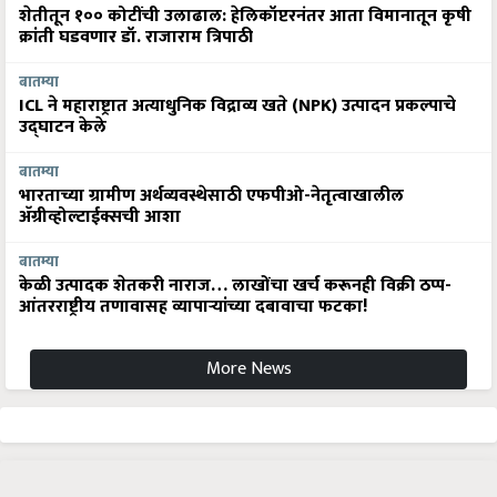
शेतीतून १०० कोटींची उलाढाल: हेलिकॉप्टरनंतर आता विमानातून कृषी
क्रांती घडवणार डॉ. राजाराम त्रिपाठी
बातम्या
ICL ने महाराष्ट्रात अत्याधुनिक विद्राव्य खते (NPK) उत्पादन प्रकल्पाचे
उद्घाटन केले
बातम्या
भारताच्या ग्रामीण अर्थव्यवस्थेसाठी एफपीओ-नेतृत्वाखालील
अ‍ॅग्रीव्होल्टाईक्सची आशा
बातम्या
केळी उत्पादक शेतकरी नाराज… लाखोंचा खर्च करूनही विक्री ठप्प-
आंतरराष्ट्रीय तणावासह व्यापाऱ्यांच्या दबावाचा फटका!
More News