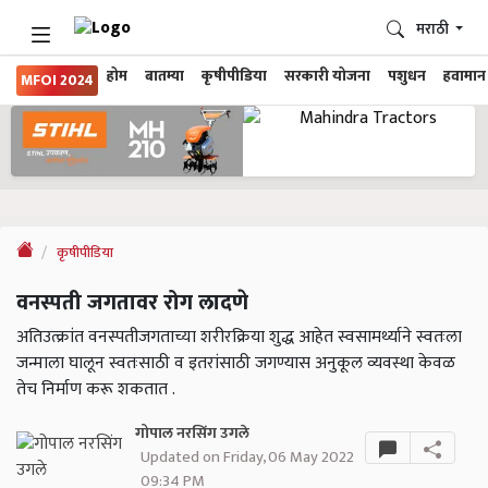
मराठी
होम
बातम्या
कृषीपीडिया
सरकारी योजना
पशुधन
हवामान
MFOI 2024
कृषीपीडिया
वनस्पती जगतावर रोग लादणे
अतिउत्क्रांत वनस्पतीजगताच्या शरीरक्रिया शुद्ध आहेत स्वसामर्थ्याने स्वतःला
जन्माला घालून स्वतःसाठी व इतरांसाठी जगण्यास अनुकूल व्यवस्था केवळ
तेच निर्माण करू शकतात .
गोपाल नरसिंग उगले
Updated on Friday, 06 May 2022
09:34 PM