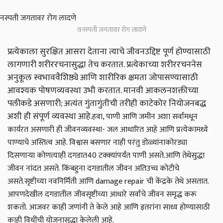
वनस्पती जगतावर रोग लादणे
प्रत्येकाला सुरक्षित आसरा देताना त्याचे जीवनउद्दिष्ट पूर्ण होण्यासाठी
लागणारी शरीररचनासुद्धा तेच करतात. प्रत्येकाच्या शरीररचननेस
अनुकूल स्वभाववैशिष्ठ्ये आणि शारीरिक क्षमता जोपासण्यासाठी
आवश्यक पोषणव्यवस्था उभी करतात. मानवी आकलनशक्तीच्या
पलीकडे असणारी; अत्यंत गुंतागुंतीची तरीही काटेकोर नियोजनबद्ध
अशी ही संपूर्ण व्यवस्था आहे.
हवा, पाणी आणि जमीन अशा सर्वांमधून
कार्यरत असणारी ही जीवनव्यवस्था- जल आधारित आहे आणि प्रत्येकामध्ये
पाण्याचे अस्तित्व आहे. विश्वास बसणार नाही परंतु डोळ्यांनाकोरड्या
दिसणाऱ्या कोणत्याही दगडात40 टक्‍क्‍यांपर्यंत पाणी असते.आणि तेथेसुद्धा
जीवन नांदत असते. किंबहुना दगडातील जीवन अतिउच्च कोटीचे
असते.सृष्टीच्या नवनिर्मिती आणि damage repair ची केंद्रके तेथे असतात.
आपणदेखील दगडातील जीवसृष्टीच्या आधारे सर्वांचे जीवन समृद्ध करू
शकतो. आजवर काही जणांनी ते केले आहे आणि इतरांना साध्य होण्यासाठी
काही विधींची योजनासुद्धा केलेली आहे.