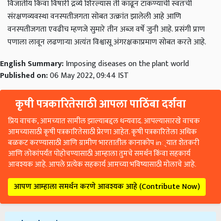
विजातीय किंवा विषारी द्रव्ये शिरल्यास ती काढून टाकण्याची स्वतःची
संरक्षणव्यवस्था वनस्पतीजगता सोबत उत्क्रांत झालेली आहे आणि
वनस्पतीजगता एवढीच म्हणजे सुमारे तीन अब्ज वर्षे जुनी आहे. प्रसंगी प्राण
पणाला लावून लढणाऱ्या अत्यंत विश्वासू अंगरक्षकाप्रमाण सोबत करते आहे.
English Summary:
Imposing diseases on the plant world
Published on:
06 May 2022, 09:44 IST
कृषी पत्रकारितेसाठी आपला पाठिंबा दर्शवा
प्रिय वाचक, आमच्यात सामील झाल्याबद्दल धन्यवाद. आपल्यासारखे वाचक
आमच्यासाठी कृषी पत्रकारितेसाठी प्रेरणा आहेत. कृषी पत्रकारितेला अधिक
बळकट करण्यासाठी आणि ग्रामीण भारतातील कानाकोप in्यात शेतकरी
आणि लोकांपर्यंत पोहोचण्यासाठी आम्हाला तुमचे समर्थन किंवा सहकार्य
आवश्यक आहे. आपले प्रत्येक सहकार्य आमच्या भविष्यासाठी मोलाचे आहे.
आपण आम्हाला समर्थन करणे आवश्यक आहे (Contribute Now)