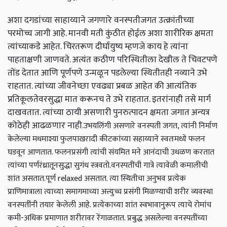
अशा दगडांच्या साहाय्याने जगणारे वनस्पतीजगत उत्क्रांतीच्या
परमोच्च जागी आहे. मानवी मती कुंठीत होईल अशा शारीरिक क्षमता
त्यांच्याकडे आहेत. चिरतरूण दीर्घायुष्य म्हणजे काय हे त्यांना
पाहताक्षणी जाणवते. अत्यंत कठीण परिस्थितीला देखील ते चिवटपणे
तोंड देतात आणि पूर्णपणे उन्मळून पडलेल्या स्थितीतही नव्याने उभे
राहतात. त्यांच्या जीवनेच्छा एवढ्या प्रबळ आहेत की आत्यंतिक
प्रतिकूलतेवरसुद्धा मात करूनच ते उभे राहतात. इतरांनाही तसे मार्ग
दाखवतात. त्यांच्या ठायी असणारी पुनरुत्पादन क्षमता जगात अन्यत्र
कोठेही आढळणार नाही.
उभयलिंगी असणारे वनस्पती जगत, त्यांनी निर्माण
केलेल्या मधमाश्या फुलपाखरादी कीटकांच्या सहाय्याने स्वतःमध्ये फलन
घडवून आणतात. फलनप्रसंगी त्यांची संयमित मने आनंदाची उधळण करतात
त्यांच्या पर्णरंध्रातूनसुद्धा सुगंध स्त्रवतो.वनस्पतींची गात्रे त्यावेळी कमालीची
शांत असतात.पूर्ण relaxed असतात. त्या स्थितीचा अनुभव प्रत्येक
प्राणिमात्राला त्याच्या समागमाच्या अत्त्युच्च प्रसंगी मिळण्याची शरीर व्यवस्था
वनस्पतींनी तयार केलेली आहे. प्रत्येकाच्या शांत स्वभावानुरूप त्याचे रोमांच
कमी-अधिक प्रमाणात शरीरावर रेंगाळतात. प्रबुद्ध असलेल्या वनस्पतींच्या