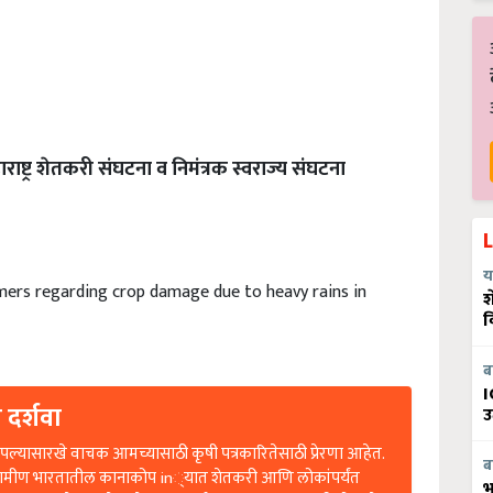
ाराष्ट्र शेतकरी संघटना व निमंत्रक स्वराज्य संघटना
य
mers regarding crop damage due to heavy rains in
श
व
ब
I
 दर्शवा
उ
ल्यासारखे वाचक आमच्यासाठी कृषी पत्रकारितेसाठी प्रेरणा आहेत.
ब
रामीण भारतातील कानाकोप in्यात शेतकरी आणि लोकांपर्यंत
भ