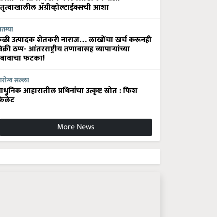
ेतृत्वाखालील अ‍ॅग्रीव्होल्टाईक्सची आशा
ातम्या
ेळी उत्पादक शेतकरी नाराज… लाखोंचा खर्च करूनही
िक्री ठप्प- आंतरराष्ट्रीय तणावासह व्यापाऱ्यांच्या
बावाचा फटका!
रोग्य सल्ला
धुनिक आहारातील प्रथिनांचा उत्कृष्ट स्रोत : फिश
िलेट
More News