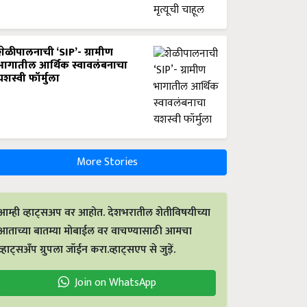
शेळीपालनाची ‘SIP’- ग्रामीण
भागातील आर्थिक स्वावलंबनाचा
यशस्वी फॉर्मुला
More Stories
आम्ही व्हाट्सअप वर आहोत. देशभरातील शेतीविषयीच्या
आताच्या बातम्या मोबाईल वर वाचण्यासाठी आमचा
व्हाट्सअँप ग्रुपला जॉईन करा.व्हाट्सएप से जुड़ें.
Join on WhatsApp