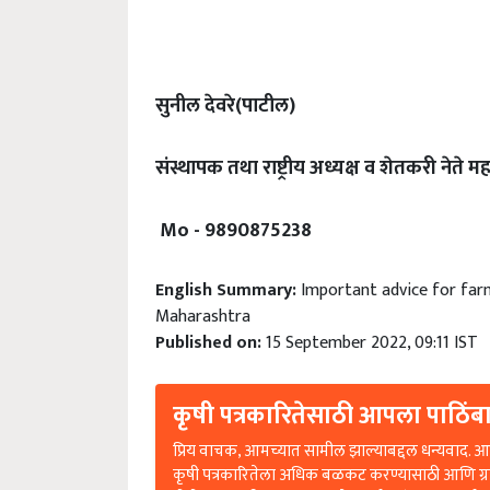
सुनील देवरे(पाटील)
संस्थापक तथा राष्ट्रीय अध्यक्ष व शेतकरी नेते मह
Mo - 9890875238
English Summary:
Important advice for far
Maharashtra
Published on:
15 September 2022, 09:11 IST
कृषी पत्रकारितेसाठी आपला पाठिंबा
प्रिय वाचक, आमच्यात सामील झाल्याबद्दल धन्यवाद. आप
कृषी पत्रकारितेला अधिक बळकट करण्यासाठी आणि ग्