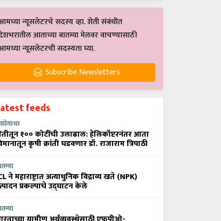
आमच्या न्यूसलेटरचे सदस्य व्हा. शेती संबंधीत
देशभरातील आताच्या बातम्या मेलवर वाचण्यासाठी
आमच्या न्यूसलेटरची सदस्यता घ्या.
Subscribe Newsletters
Latest feeds
शोगाथा
ेतीतून १०० कोटींची उलाढाल: हेलिकॉप्टरनंतर आता
िमानातून कृषी क्रांती घडवणार डॉ. राजाराम त्रिपाठी
ातम्या
CL ने महाराष्ट्रात अत्याधुनिक विद्राव्य खते (NPK)
त्पादन प्रकल्पाचे उद्घाटन केले
ातम्या
ारताच्या ग्रामीण अर्थव्यवस्थेसाठी एफपीओ-