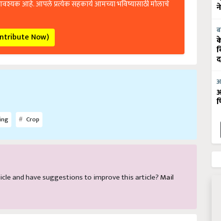
आवश्यक आहे. आपले प्रत्येक सहकार्य आमच्या भविष्यासाठी मोलाचे
न
ब
ontribute Now)
क
व
द
आ
आ
फ
ing
Crop
article and have suggestions to improve this article?
Mail