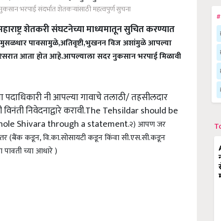
्या नुकसान भरपाई संदर्भात शेतकऱ्यांसाठी महत्वपुर्ण सुचना
#
महाराष्ट्र शेतकरी संघटनेच्या माध्यमातून सुचित करण्यात
सून मुसळधार पावसामुळे,अतिवृष्टी,भुखनन विज अशांमुळे आपल्या
परिसरात आता होत आहे.
आपल्याला सदर नुकसान भरपाई मिळावी
च्या पदाधिकारी नी आपल्या गावाचे तलाठी/ तहसीलदार
 विनंती निवेदनाद्वारे करावी.The Tehsildar should be
ole Shivara through a statement.
२) आपण जर
T
 तर (बैंक कडून, वि.का.सोसायटी कडून किंवा सी.एस.सी.कडून
 पावती च्या आधारे )