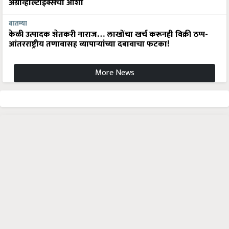
अ‍ॅग्रीव्होल्टाईक्सची आशा
बातम्या
केळी उत्पादक शेतकरी नाराज… लाखोंचा खर्च करूनही विक्री ठप्प-
आंतरराष्ट्रीय तणावासह व्यापाऱ्यांच्या दबावाचा फटका!
More News