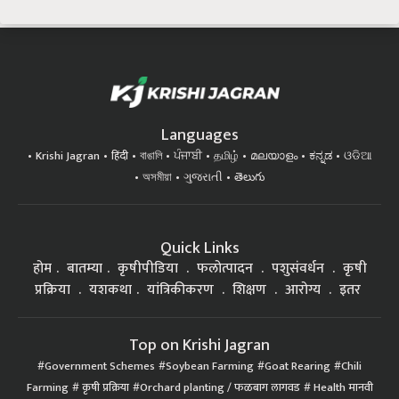
Languages
Krishi Jagran
हिंदी
বাঙালি
ਪੰਜਾਬੀ
தமிழ்
മലയാളം
ಕನ್ನಡ
ଓଡିଆ
অসমীয়া
ગુજરાતી
తెలుగు
Quick Links
होम
बातम्या
कृषीपीडिया
फलोत्पादन
पशुसंवर्धन
कृषी
प्रक्रिया
यशकथा
यांत्रिकीकरण
शिक्षण
आरोग्य
इतर
Top on Krishi Jagran
Government Schemes
Soybean Farming
Goat Rearing
Chili
Farming
कृषी प्रक्रिया
Orchard planting / फळबाग लागवड
Health मानवी