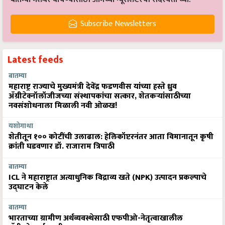
Subscribe Newsletters
Latest feeds
बातम्या
महाराष्ट्र राज्याचे मुख्यमंत्री देवेंद्र फडणवीस यांच्या हस्ते ध्रुव
ॲग्रीटेक्नॉलॉजीजच्या संस्थापकांचा सत्कार, शेतकऱ्यांसाठीच्या
नवसंशोधनाला मिळाली नवी ओळख!
यशोगाथा
शेतीतून १०० कोटींची उलाढाल: हेलिकॉप्टरनंतर आता विमानातून कृषी
क्रांती घडवणार डॉ. राजाराम त्रिपाठी
बातम्या
ICL ने महाराष्ट्रात अत्याधुनिक विद्राव्य खते (NPK) उत्पादन प्रकल्पाचे
उद्घाटन केले
बातम्या
भारताच्या ग्रामीण अर्थव्यवस्थेसाठी एफपीओ-नेतृत्वाखालील