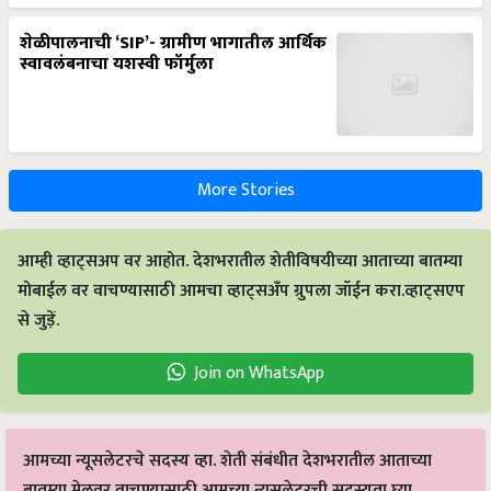
शेळीपालनाची ‘SIP’- ग्रामीण भागातील आर्थिक
स्वावलंबनाचा यशस्वी फॉर्मुला
More Stories
आम्ही व्हाट्सअप वर आहोत. देशभरातील शेतीविषयीच्या आताच्या बातम्या
मोबाईल वर वाचण्यासाठी आमचा व्हाट्सअँप ग्रुपला जॉईन करा.व्हाट्सएप
से जुड़ें.
Join on WhatsApp
आमच्या न्यूसलेटरचे सदस्य व्हा. शेती संबंधीत देशभरातील आताच्या
बातम्या मेलवर वाचण्यासाठी आमच्या न्यूसलेटरची सदस्यता घ्या.