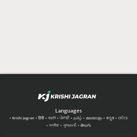
Languages
Krishi Jagran
हिंदी
বাঙালি
ਪੰਜਾਬੀ
தமிழ்
മലയാളം
ಕನ್ನಡ
ଓଡିଆ
অসমীয়া
ગુજરાતી
తెలుగు