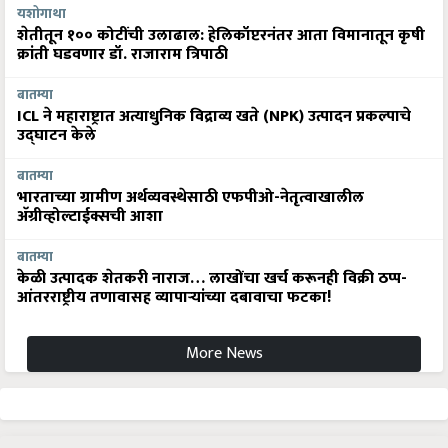
यशोगाथा
शेतीतून १०० कोटींची उलाढाल: हेलिकॉप्टरनंतर आता विमानातून कृषी
क्रांती घडवणार डॉ. राजाराम त्रिपाठी
बातम्या
ICL ने महाराष्ट्रात अत्याधुनिक विद्राव्य खते (NPK) उत्पादन प्रकल्पाचे
उद्घाटन केले
बातम्या
भारताच्या ग्रामीण अर्थव्यवस्थेसाठी एफपीओ-नेतृत्वाखालील
अ‍ॅग्रीव्होल्टाईक्सची आशा
बातम्या
केळी उत्पादक शेतकरी नाराज… लाखोंचा खर्च करूनही विक्री ठप्प-
आंतरराष्ट्रीय तणावासह व्यापाऱ्यांच्या दबावाचा फटका!
More News