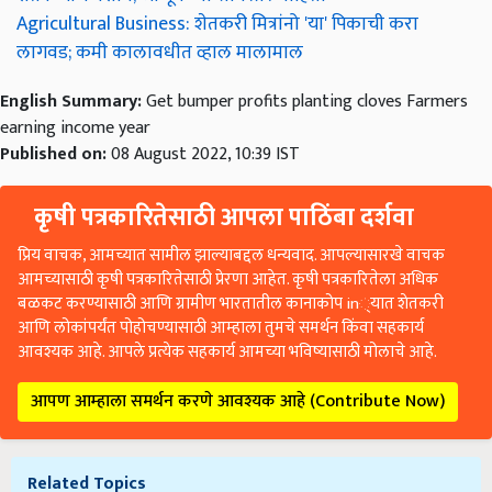
Agricultural Business: शेतकरी मित्रांनो 'या' पिकाची करा
लागवड; कमी कालावधीत व्हाल मालामाल
English Summary:
Get bumper profits planting cloves Farmers
earning income year
Published on:
08 August 2022, 10:39 IST
कृषी पत्रकारितेसाठी आपला पाठिंबा दर्शवा
प्रिय वाचक, आमच्यात सामील झाल्याबद्दल धन्यवाद. आपल्यासारखे वाचक
आमच्यासाठी कृषी पत्रकारितेसाठी प्रेरणा आहेत. कृषी पत्रकारितेला अधिक
बळकट करण्यासाठी आणि ग्रामीण भारतातील कानाकोप in्यात शेतकरी
आणि लोकांपर्यंत पोहोचण्यासाठी आम्हाला तुमचे समर्थन किंवा सहकार्य
आवश्यक आहे. आपले प्रत्येक सहकार्य आमच्या भविष्यासाठी मोलाचे आहे.
आपण आम्हाला समर्थन करणे आवश्यक आहे (Contribute Now)
Related Topics