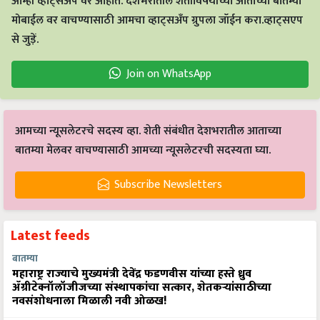
आम्ही व्हाट्सअप वर आहोत. देशभरातील शेतीविषयीच्या आताच्या बातम्या
मोबाईल वर वाचण्यासाठी आमचा व्हाट्सअँप ग्रुपला जॉईन करा.व्हाट्सएप
से जुड़ें.
Join on WhatsApp
आमच्या न्यूसलेटरचे सदस्य व्हा. शेती संबंधीत देशभरातील आताच्या
बातम्या मेलवर वाचण्यासाठी आमच्या न्यूसलेटरची सदस्यता घ्या.
Subscribe Newsletters
Latest feeds
बातम्या
महाराष्ट्र राज्याचे मुख्यमंत्री देवेंद्र फडणवीस यांच्या हस्ते ध्रुव
ॲग्रीटेक्नॉलॉजीजच्या संस्थापकांचा सत्कार, शेतकऱ्यांसाठीच्या
नवसंशोधनाला मिळाली नवी ओळख!