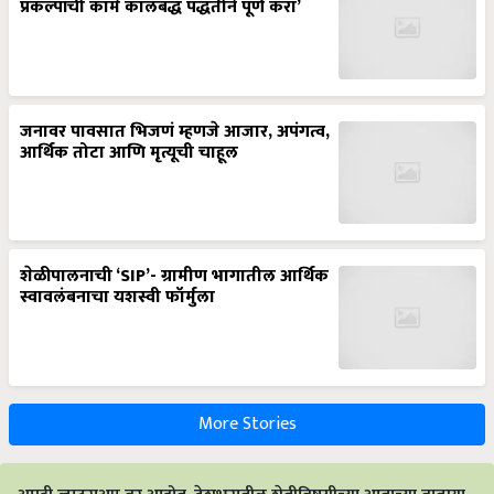
प्रकल्पांची कामे कालबद्ध पद्धतीने पूर्ण करा’
जनावर पावसात भिजणं म्हणजे आजार, अपंगत्व,
आर्थिक तोटा आणि मृत्यूची चाहूल
शेळीपालनाची ‘SIP’- ग्रामीण भागातील आर्थिक
स्वावलंबनाचा यशस्वी फॉर्मुला
More Stories