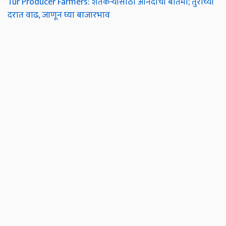
Tur Producer Farmers: शेतकऱ्यांसाठी आनंदाची बातमी; तुरीच्या
दरात वाढ, जाणून घ्या बाजारभाव