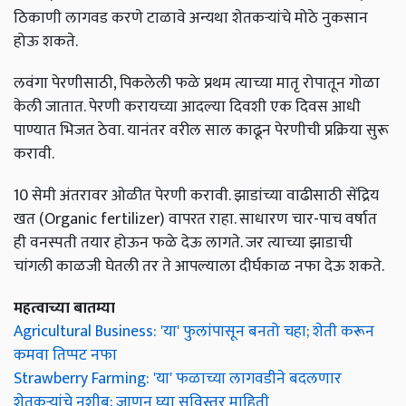
ठिकाणी लागवड करणे टाळावे अन्यथा शेतकऱ्यांचे मोठे नुकसान
होऊ शकते.
लवंगा पेरणीसाठी, पिकलेली फळे प्रथम त्याच्या मातृ रोपातून गोळा
केली जातात. पेरणी करायच्या आदल्या दिवशी एक दिवस आधी
पाण्यात भिजत ठेवा. यानंतर वरील साल काढून पेरणीची प्रक्रिया सुरू
करावी.
10 सेमी अंतरावर ओळीत पेरणी करावी. झाडांच्या वाढीसाठी सेंद्रिय
खत (Organic fertilizer) वापरत राहा. साधारण चार-पाच वर्षात
ही वनस्पती तयार होऊन फळे देऊ लागते. जर त्याच्या झाडाची
चांगली काळजी घेतली तर ते आपल्याला दीर्घकाळ नफा देऊ शकते.
महत्वाच्या बातम्या
Agricultural Business: 'या' फुलांपासून बनतो चहा; शेती करून
कमवा तिप्पट नफा
Strawberry Farming: 'या' फळाच्या लागवडीने बदलणार
शेतकऱ्यांचे नशीब; जाणून घ्या सविस्तर माहिती