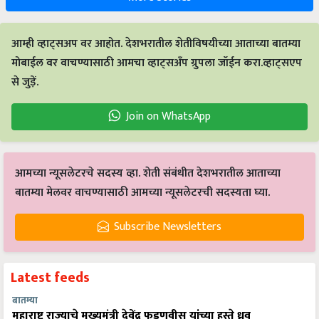
आम्ही व्हाट्सअप वर आहोत. देशभरातील शेतीविषयीच्या आताच्या बातम्या
मोबाईल वर वाचण्यासाठी आमचा व्हाट्सअँप ग्रुपला जॉईन करा.व्हाट्सएप
से जुड़ें.
Join on WhatsApp
आमच्या न्यूसलेटरचे सदस्य व्हा. शेती संबंधीत देशभरातील आताच्या
बातम्या मेलवर वाचण्यासाठी आमच्या न्यूसलेटरची सदस्यता घ्या.
Subscribe Newsletters
Latest feeds
बातम्या
महाराष्ट्र राज्याचे मुख्यमंत्री देवेंद्र फडणवीस यांच्या हस्ते ध्रुव