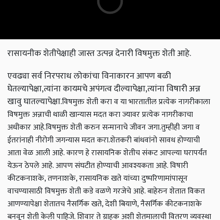
रासायनीक शेतीपेक्षाही जास्त उत्पन्न देनारी विषमुक्त शेती आहे.
एवढ्या सर्व निरपराध लोकांचा विनाकारन आपण बळी
घेतल्यापेक्षा,त्यांना कायमचे अपंगत्व दील्यापेक्षा,त्यांना विषारी अन्न
खावु घातल्यापेक्षा.
विषमुक्त शेती करा व या भारतातील प्रत्येक नागरीकाला
विषमुक्त अन्नाची थाळी खान्यास मदत करा ज्यावर प्रत्येक नागरीकाचा
अधीकार आहे.
विषमुक्त शेती करुन सन्मानाचे जीवन जगा.
तुम्हीही जगा व
ईतरांनाही नीरोगी जगन्यास मदत करा.
शेतकरी बांधवांनो सावध होण्याची
आता वेळ आली आहे. कारण हे रासायनिक शेतीच संकट आपल्या घरापर्यंत
येऊन ठेपले आहे. आपण संघटीत होण्याची आवश्यकता आहे. विषारी
कीटकनाशके, तणनाशके, रासायनिक खते यांच्या दुष्परिणामांपासून
वाचण्यासाठी विषमुक्त शेती कडे वळणे गरजेचे आहे. बाहेरुन शेतात विकत
आणण्यापेक्षा शेतातच नैसर्गिक खते, देशी बियाणे, नैसर्गिक कीटकनाशके
बनवून शेती केली पाहिजे. शिवार ते ग्राहक अशी शेतमालाची वितरण व्यवस्था