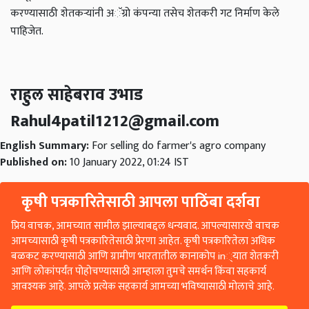
करण्यासाठी शेतकऱ्यांनी अॅग्रो कंपन्या तसेच शेतकरी गट निर्माण केले
पाहिजेत.
राहुल साहेबराव उभाड
Rahul4patil1212@gmail.com
English Summary:
For selling do farmer's agro company
Published on:
10 January 2022, 01:24 IST
कृषी पत्रकारितेसाठी आपला पाठिंबा दर्शवा
प्रिय वाचक, आमच्यात सामील झाल्याबद्दल धन्यवाद. आपल्यासारखे वाचक
आमच्यासाठी कृषी पत्रकारितेसाठी प्रेरणा आहेत. कृषी पत्रकारितेला अधिक
बळकट करण्यासाठी आणि ग्रामीण भारतातील कानाकोप in्यात शेतकरी
आणि लोकांपर्यंत पोहोचण्यासाठी आम्हाला तुमचे समर्थन किंवा सहकार्य
आवश्यक आहे. आपले प्रत्येक सहकार्य आमच्या भविष्यासाठी मोलाचे आहे.