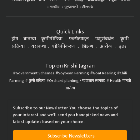
অসমীয়া
ગુજરાતી
తెలుగు
Quick Links
होम
बातम्या
कृषीपीडिया
फलोत्पादन
पशुसंवर्धन
कृषी
प्रक्रिया
यशकथा
यांत्रिकीकरण
शिक्षण
आरोग्य
इतर
Top on Krishi Jagran
Government Schemes
Soybean Farming
Goat Rearing
Chili
Farming
कृषी प्रक्रिया
Orchard planting / फळबाग लागवड
Health मानवी
आरोग्य
Subscribe to our Newsletter. You choose the topics of
your interest and we'll send you handpicked news and
latest updates based on your choice.
Subscribe Newsletters