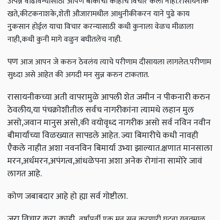
उत्पन्न वाढविन्यासाठी आपण बाकीचा काहीच विचार केला नाही.
रासायनीक
खते,कीटकनाशके,शेती औजारामधील आधुनीकीकरन याने पुढे काय
नुकसान होईल याचा विचार करन्यासाठी कधी कुनाला वेळच मीळाला
नाही,कधी कुनी मागे वळुन बघीतलेच नाही.
पण
आज आपन जे करुन ठेवलंय त्याचे परीणाम दीसायला लागलेत.परीणाम
सुध्दा असे आहेत की अगदी मन सुन्न करुन टाकतात.
रासायनीकच्या अती वापरामुळे आपली शेत जमीन न पीकनारी करुन
ठेवलीय,या पंचक्रोशीतील सर्वच नागरीकांना त्यामधे लहान मुल
असो,जवान मानुस असो,की वयोवृध्द नागरीक असो सर्व नविन नवीन
बीमार्यांच्या विळख्यात सापडले आहेत. ज्या बिमारीचे कधी नावही
एैकले नाहीत अशा नवनविन बिमार्या उभ्या झाल्यात.क्षणात मानसाला
मरन,अर्धमरन,अपंगत्व,आंधळेपना अशा अनेक रोगांना सामोरे जावं
लागत आहे.
कोण जबाबदार आहे हो ह्या सर्व गोष्टीला.
जरा विचार करा. काही
वर्षांपूर्वी एक मन सुन्न करणारी घटना यवतमाळ