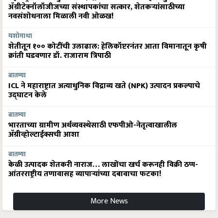
ॲग्रीटेक्नॉलॉजीजच्या संस्थापकांचा सत्कार, शेतकऱ्यांसाठीच्या
नवसंशोधनाला मिळाली नवी ओळख!
यशोगाथा
शेतीतून १०० कोटींची उलाढाल: हेलिकॉप्टरनंतर आता विमानातून कृषी
क्रांती घडवणार डॉ. राजाराम त्रिपाठी
बातम्या
ICL ने महाराष्ट्रात अत्याधुनिक विद्राव्य खते (NPK) उत्पादन प्रकल्पाचे
उद्घाटन केले
बातम्या
भारताच्या ग्रामीण अर्थव्यवस्थेसाठी एफपीओ-नेतृत्वाखालील
अ‍ॅग्रीव्होल्टाईक्सची आशा
बातम्या
केळी उत्पादक शेतकरी नाराज… लाखोंचा खर्च करूनही विक्री ठप्प-
आंतरराष्ट्रीय तणावासह व्यापाऱ्यांच्या दबावाचा फटका!
More News