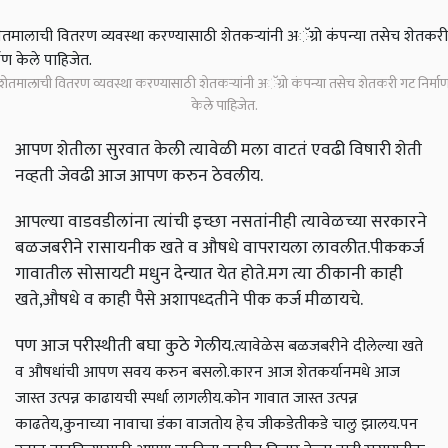
शेतमालाची वितरण व्यवस्था करण्यासाठी शेतकऱ्यांनी अॅग्रो कंपन्या तसेच शेतकरी गट निर्मा
केले पाहिजेत.
आपण शेतीला सुरवात केली त्यावेळी मला वाटतं एवढी विषारी शेती
नव्हती जेवढी आज आपण करुन ठेवलीय.
आपल्या वाडवडीलांना त्यांची इच्छा नसतांनीही त्यावेळच्या सरकारने
बळजबरीने रासायनीक खते व औषधे वापरायला लावलीत.पीककर्ज
गावातील सोसायटी मधुन देन्यात येत होते.मग त्या ठीकानी काही
खते,औषधे व काही पैसे अशापध्दतीने पीक कर्ज मीळायचे.
पण आज परीस्थीती बघा कुठे गेलीय.
त्यावेळेस बळजबरीने दीलेल्या खते
व औषधांची आपण सवय करुन बसलो.कारन आज शेतकर्यानमधे आज
जास्त उत्पन्न काढायची स्पर्धा लागलीय.कोन गावात जास्त उत्पन्न
काढतेय,कुनाच्या नावाचा डंका वाजतोय हेच जीकडेतीकडे चालु झालय.
पन