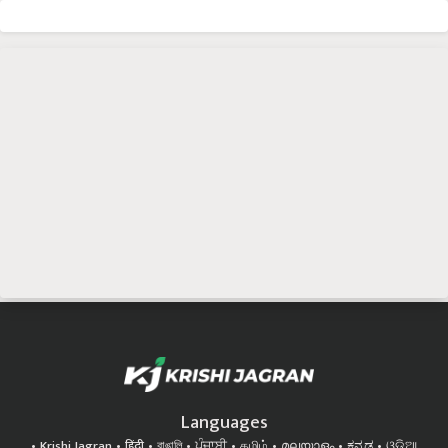
Languages
Krishi Jagran
हिंदी
বাঙালি
ਪੰਜਾਬੀ
தமிழ்
മലയാളം
ಕನ್ನಡ
ଓଡିଆ