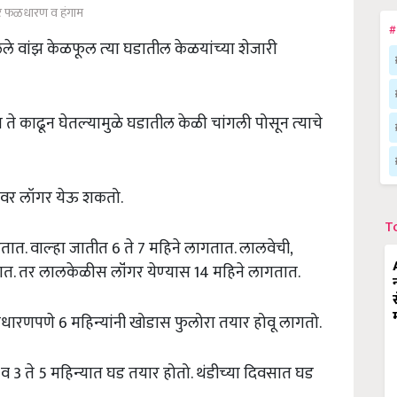
र फळधारण व हंगाम
#
ेले वांझ केळफूल त्‍या घडातील केळयांच्‍या शेजारी
े काढून घेतल्‍यामुळे घडातील केळी चांगली पोसून त्‍याचे
ाडावर लॉगर येऊ शकतो.
T
डतात. वाल्‍हा जातीत 6 ते 7 महिने लागतात. लालवेची,
ात. तर लालकेळीस लॉंगर येण्‍यास 14 महिने लागतात.
धारणपणे 6 महिन्‍यांनी खोडास फुलोरा तयार होवू लागतो.
. व 3 ते 5 महिन्‍यात घड तयार होतो. थंडीच्‍या दिवसात घड