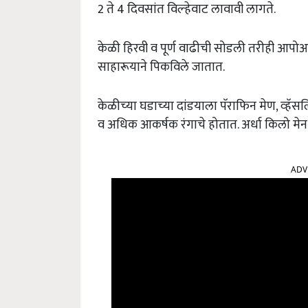
2 ते 4 दिवसांत विल्‍हेवाट लावावी लागते.
केळी हिरवी व पूर्ण वाढीची सोडली तरीही आपोआ
साहारूयाने पिकविले जातात.
केळीच्‍या घडाच्‍या दांडयाला पॅराफिन मेण, व्‍ह
व अधिक आकर्षक रंगाचे होतात. अर्धा किलो मेन 
ADV