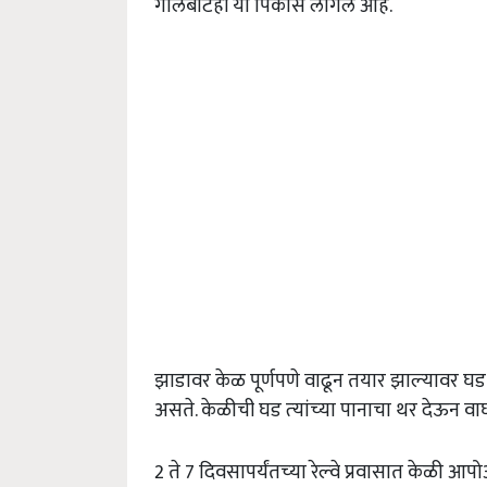
गालबोटही या पिकास लागले आहे.
झाडावर केळ पूर्णपणे वाढून तयार झाल्‍यावर घड
असते. केळीची घड त्‍यांच्‍या पानाचा थर देऊन वा
2 ते 7 दिवसापर्यंतच्‍या रेल्‍वे प्रवासात केळी 