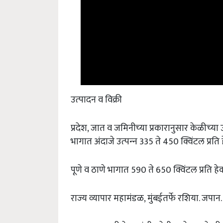
उत्‍पादन व विक्री
प्रदेश, जात व जमिनीच्‍या प्रकारानुसार केळीच्‍
भागात अंदाजे उत्‍पन्‍न 335 ते 450 क्विंटल प्रति 
पूणे व ठाणे भागात 590 ते 650 क्विंटल प्रति हेक्
राज्‍य व्‍यापार महामंडळ, मुंबईतर्फे रशिया. जपान
घाऊक व्‍यापारी केळयांची खरेदी जागेवरच केळी