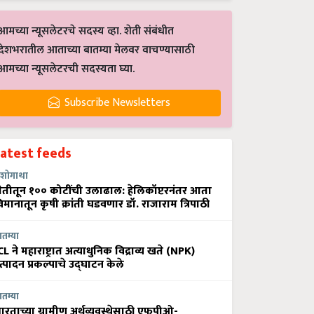
आमच्या न्यूसलेटरचे सदस्य व्हा. शेती संबंधीत
देशभरातील आताच्या बातम्या मेलवर वाचण्यासाठी
आमच्या न्यूसलेटरची सदस्यता घ्या.
Subscribe Newsletters
Latest feeds
शोगाथा
ेतीतून १०० कोटींची उलाढाल: हेलिकॉप्टरनंतर आता
िमानातून कृषी क्रांती घडवणार डॉ. राजाराम त्रिपाठी
ातम्या
CL ने महाराष्ट्रात अत्याधुनिक विद्राव्य खते (NPK)
त्पादन प्रकल्पाचे उद्घाटन केले
ातम्या
ारताच्या ग्रामीण अर्थव्यवस्थेसाठी एफपीओ-