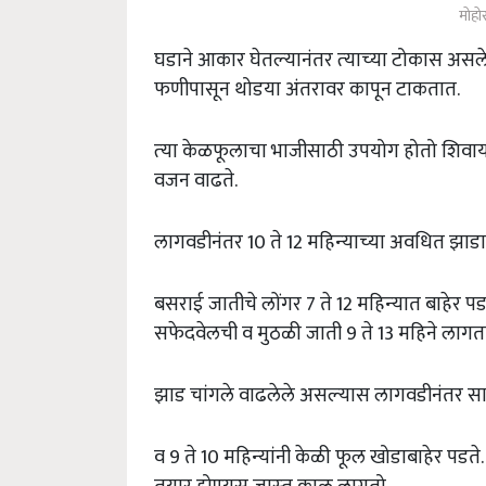
मोहो
घडाने आकार घेतल्‍यानंतर त्‍याच्‍या टोकास असल
फणीपासून थोडया अंतरावर कापून टाकतात.
त्‍या केळफूलाचा भाजीसाठी उपयोग होतो शिवाय त
वजन वाढते.
लागवडीनंतर 10 ते 12 महिन्‍याच्‍या अवधित झ
बसराई जातीचे लोंगर 7 ते 12 महिन्‍यात बाहेर प
सफेदवेलची व मुठळी जाती 9 ते 13 महिने लागत
झाड चांगले वाढलेले असल्‍यास लागवडीनंतर सा
व 9 ते 10 महिन्‍यांनी केळी फूल खोडाबाहेर पडते