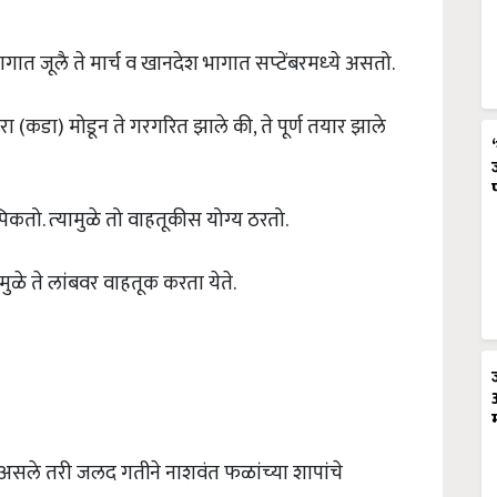
भागात जूलै ते मार्च व खानदेश भागात सप्‍टेंबरमध्‍ये असतो.
ारा (कडा) मोडून ते गरगरित झाले की, ते पूर्ण तयार झाले
कतो. त्‍यामुळे तो वाहतूकीस योग्‍य ठरतो.
ामुळे ते लांबवर वाहतूक करता येते.
असले तरी जलद गतीने नाशवंत फळांच्‍या शापांचे