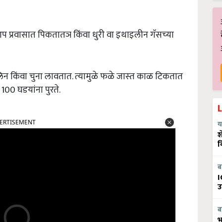
प प्रवासात पिकतातञ किंवा धुरी वा इथाइलीन गॅसच्‍या
ॅसलिन किंवा चुना लावतात. त्‍यामुळे फळे जास्‍त काळ टिकतात
100 घडयांना पुरते.
ERTISEMENT
य
श
व
ब
I
उ
ब
भ