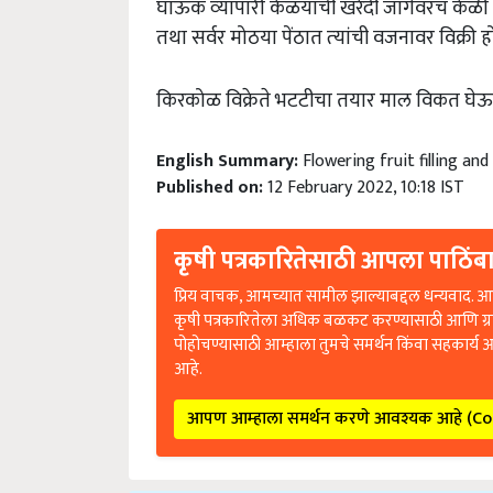
तथा सर्वर मोठया पेंठात त्‍यांची वजनावर विक्री हो
किरकोळ विक्रेते भटटीचा तयार माल विकत घेऊ
English Summary:
Flowering fruit filling an
Published on:
12 February 2022, 10:18 IST
कृषी पत्रकारितेसाठी आपला पाठिंबा
प्रिय वाचक, आमच्यात सामील झाल्याबद्दल धन्यवाद. आप
कृषी पत्रकारितेला अधिक बळकट करण्यासाठी आणि ग्
पोहोचण्यासाठी आम्हाला तुमचे समर्थन किंवा सहकार्य 
आहे.
आपण आम्हाला समर्थन करणे आवश्यक आहे (C