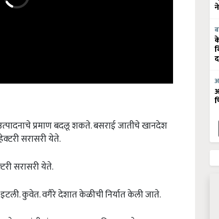
न
ब
क
व
द
आ
आ
फ
या उत्‍पादनाचे प्रमाण बदलू शकते. बसराई जातीचे खानदेश
हेक्‍टरी सरासरी येते.
‍टरी सरासरी येते.
. इटली. कुवेत. वगैरे देशात केळीची निर्यात केली जाते.
 बागेत घडांची संख्‍या आकारमान विचारात घेऊन करतात.