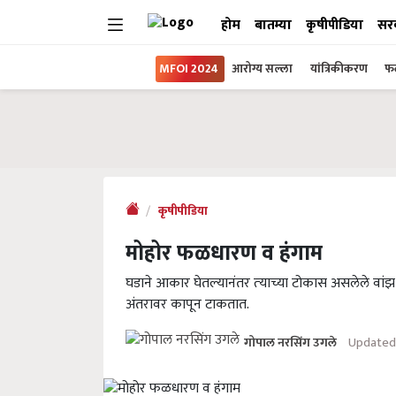
होम
बातम्या
कृषीपीडिया
सर
MFOI 2024
आरोग्य सल्ला
यांत्रिकीकरण
फल
कृषीपीडिया
मोहोर फळधारण व हंगाम
घडाने आकार घेतल्‍यानंतर त्‍याच्‍या टोकास असलेले वां
अंतरावर कापून टाकतात.
Updated 
गोपाल नरसिंग उगले