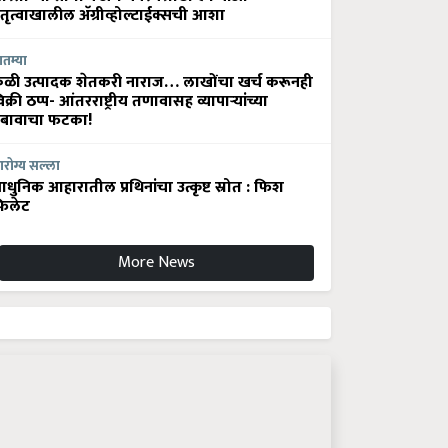
ेतृत्वाखालील अ‍ॅग्रीव्होल्टाईक्सची आशा
ातम्या
ेळी उत्पादक शेतकरी नाराज… लाखोंचा खर्च करूनही
िक्री ठप्प- आंतरराष्ट्रीय तणावासह व्यापाऱ्यांच्या
बावाचा फटका!
रोग्य सल्ला
धुनिक आहारातील प्रथिनांचा उत्कृष्ट स्रोत : फिश
िलेट
More News