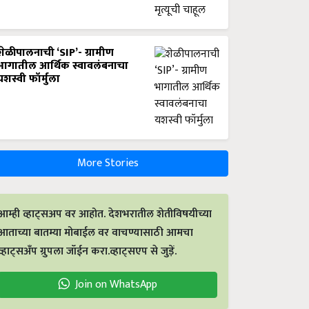
शेळीपालनाची ‘SIP’- ग्रामीण
भागातील आर्थिक स्वावलंबनाचा
यशस्वी फॉर्मुला
More Stories
आम्ही व्हाट्सअप वर आहोत. देशभरातील शेतीविषयीच्या
आताच्या बातम्या मोबाईल वर वाचण्यासाठी आमचा
व्हाट्सअँप ग्रुपला जॉईन करा.व्हाट्सएप से जुड़ें.
Join on WhatsApp