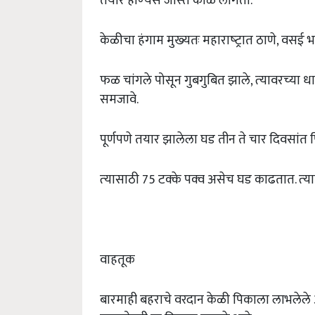
तयार होण्‍यस जास्‍त काळ लागतो.
केळीचा हंगाम मुख्‍यतः महाराष्‍ट्रात ठाणे, वसई 
फळ चांगले पोसून गुबगुबित झाले, त्‍यावरच्‍या ध
समजावे.
पूर्णपणे तयार झालेला घड तीन ते चार दिवसांत पि
त्‍यासाठी 75 टक्‍के पक्‍व असेच घड काढतात. त्‍य
वाहतूक
बारमाही बहराचे वरदान केळी पिकाला लाभलेले 