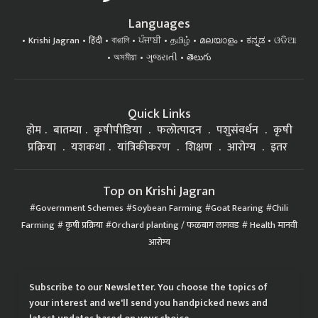
Languages
Krishi Jagran
हिंदी
বাঙালি
ਪੰਜਾਬੀ
தமிழ்
മലയാളം
ಕನ್ನಡ
ଓଡିଆ
অসমীয়া
ગુજરાતી
తెలుగు
Quick Links
होम
बातम्या
कृषीपीडिया
फलोत्पादन
पशुसंवर्धन
कृषी
प्रक्रिया
यशकथा
यांत्रिकीकरण
शिक्षण
आरोग्य
इतर
Top on Krishi Jagran
Government Schemes
Soybean Farming
Goat Rearing
Chili
Farming
कृषी प्रक्रिया
Orchard planting / फळबाग लागवड
Health मानवी
आरोग्य
Subscribe to our Newsletter. You choose the topics of
your interest and we'll send you handpicked news and