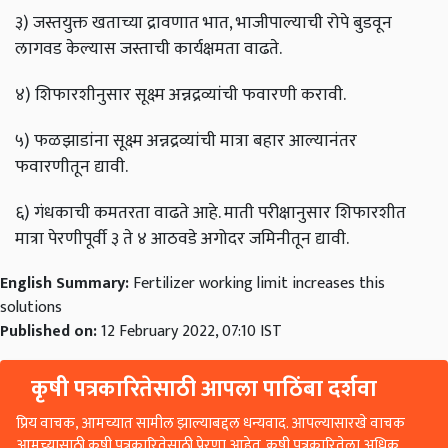
३) जस्तयुक्त खताच्या द्रावणात भात, भाजीपाल्याची रोपे बुडवून
लागवड केल्यास जस्ताची कार्यक्षमता वाढते.
४) शिफारशीनुसार सूक्ष्म अन्नद्रव्यांची फवारणी करावी.
५) फळझाडांना सूक्ष्म अन्नद्रव्यांची मात्रा बहार आल्यानंतर
फवारणीतून द्यावी.
६) गंधकाची कमतरता वाढते आहे. माती परीक्षानुसार शिफारशीत
मात्रा पेरणीपूर्वी ३ ते ४ आठवडे अगोदर जमिनीतून द्यावी.
English Summary:
Fertilizer working limit increases this
solutions
Published on:
12 February 2022, 07:10 IST
कृषी पत्रकारितेसाठी आपला पाठिंबा दर्शवा
प्रिय वाचक, आमच्यात सामील झाल्याबद्दल धन्यवाद. आपल्यासारखे वाचक
आमच्यासाठी कृषी पत्रकारितेसाठी प्रेरणा आहेत. कृषी पत्रकारितेला अधिक