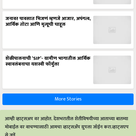
जनावर पावसात भिजणं म्हणजे आजार, अपंगत्व,
आर्थिक तोटा आणि मृत्यूची चाहूल
शेळीपालनाची ‘SIP’- ग्रामीण भागातील आर्थिक
स्वावलंबनाचा यशस्वी फॉर्मुला
More Stories
आम्ही व्हाट्सअप वर आहोत. देशभरातील शेतीविषयीच्या आताच्या बातम्या
मोबाईल वर वाचण्यासाठी आमचा व्हाट्सअँप ग्रुपला जॉईन करा.व्हाट्सएप
से जुड़ें.