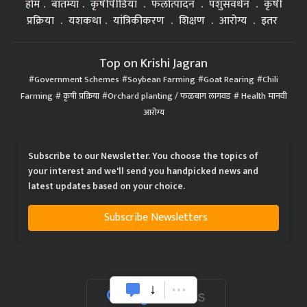
होम
बातम्या
कृषीपीडिया
फलोत्पादन
पशुसंवर्धन
कृषी
प्रक्रिया
यशकथा
यांत्रिकीकरण
शिक्षण
आरोग्य
इतर
Top on Krishi Jagran
Government Schemes
Soybean Farming
Goat Rearing
Chili
Farming
कृषी प्रक्रिया
Orchard planting / फळबाग लागवड
Health मानवी
आरोग्य
Subscribe to our Newsletter. You choose the topics of
your interest and we'll send you handpicked news and
latest updates based on your choice.
Subscribe Newsletters