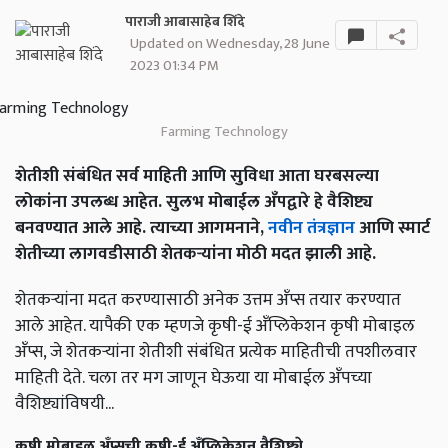
पाराजी आबासाहेब शिंदे
Updated on Wednesday, 28 June
2023 01:34 PM
Farming Technology
शेतीशी संबंधित सर्व माहिती आणि सुविधा आता घरबसल्या
लोकांना उपलब्ध आहेत. सुलभ मोबाईल अँपद्वारे हे वैशिष्ट्य
बनवण्यात आले आहे. त्याच्या आगमनाने,
नवीन तंत्रज्ञान
आणि स्मार्ट
शेतीच्या लागवडीसाठी शेतकऱ्यांना मोठी मदत झाली आहे.
शेतकऱ्यांना मदत करण्यासाठी अनेक उत्तम अँप्स तयार करण्यात
आले आहेत. यापैकी एक म्हणजे कृषी-ई अँप्लिकेशन कृषी मोबाइल
अँप्स, जे शेतकऱ्यांना शेतीशी संबंधित प्रत्येक माहितीची तपशीलवार
माहिती देते. चला तर मग जाणून घेऊया या मोबाईल अँपच्या
वैशिष्ट्यांविषयी...
कृषी मोबाइल अँप्सची कृषी-ई अँप्लिकेशन वैशिष्ट्ये