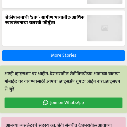
शेळीपालनाची ‘SIP’- ग्रामीण भागातील आर्थिक
स्वावलंबनाचा यशस्वी फॉर्मुला
More Stories
आम्ही व्हाट्सअप वर आहोत. देशभरातील शेतीविषयीच्या आताच्या बातम्या
मोबाईल वर वाचण्यासाठी आमचा व्हाट्सअँप ग्रुपला जॉईन करा.व्हाट्सएप
से जुड़ें.
Join on WhatsApp
आमच्या न्यूसलेटरचे सदस्य व्हा. शेती संबंधीत देशभरातील आताच्या