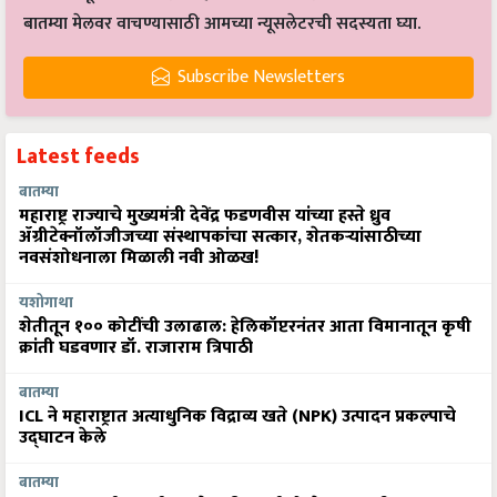
बातम्या मेलवर वाचण्यासाठी आमच्या न्यूसलेटरची सदस्यता घ्या.
Subscribe Newsletters
Latest feeds
बातम्या
महाराष्ट्र राज्याचे मुख्यमंत्री देवेंद्र फडणवीस यांच्या हस्ते ध्रुव
ॲग्रीटेक्नॉलॉजीजच्या संस्थापकांचा सत्कार, शेतकऱ्यांसाठीच्या
नवसंशोधनाला मिळाली नवी ओळख!
यशोगाथा
शेतीतून १०० कोटींची उलाढाल: हेलिकॉप्टरनंतर आता विमानातून कृषी
क्रांती घडवणार डॉ. राजाराम त्रिपाठी
बातम्या
ICL ने महाराष्ट्रात अत्याधुनिक विद्राव्य खते (NPK) उत्पादन प्रकल्पाचे
उद्घाटन केले
बातम्या