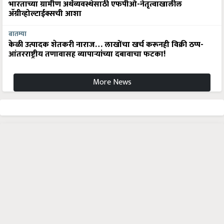
भारताच्या ग्रामीण अर्थव्यवस्थेसाठी एफपीओ-नेतृत्वाखालील
अ‍ॅग्रीव्होल्टाईक्सची आशा
बातम्या
केळी उत्पादक शेतकरी नाराज… लाखोंचा खर्च करूनही विक्री ठप्प-
आंतरराष्ट्रीय तणावासह व्यापाऱ्यांच्या दबावाचा फटका!
More News