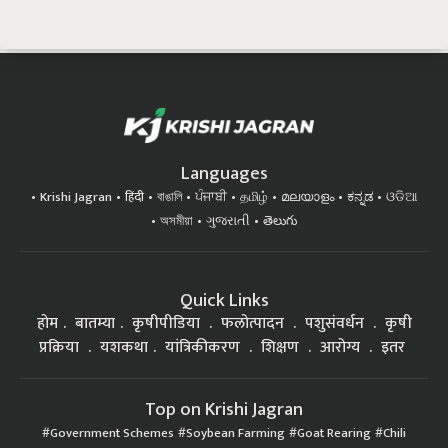
Languages
Krishi Jagran
हिंदी
বাঙালি
ਪੰਜਾਬੀ
தமிழ்
മലയാളം
ಕನ್ನಡ
ଓଡିଆ
অসমীয়া
ગુજરાતી
తెలుగు
Quick Links
होम
बातम्या
कृषीपीडिया
फलोत्पादन
पशुसंवर्धन
कृषी
प्रक्रिया
यशकथा
यांत्रिकीकरण
शिक्षण
आरोग्य
इतर
Top on Krishi Jagran
Government Schemes
Soybean Farming
Goat Rearing
Chili