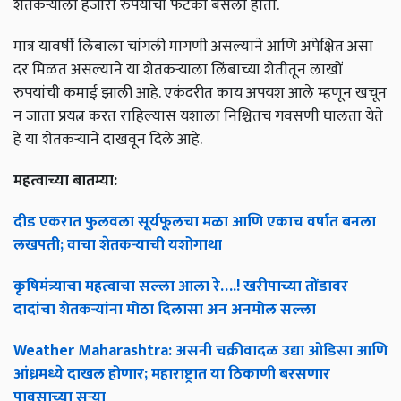
शेतकऱ्याला हजारो रुपयांचा फटका बसला होता.
मात्र यावर्षी लिंबाला चांगली मागणी असल्याने आणि अपेक्षित असा
दर मिळत असल्याने या शेतकऱ्याला लिंबाच्या शेतीतून लाखों
रुपयांची कमाई झाली आहे. एकंदरीत काय अपयश आले म्हणून खचून
न जाता प्रयत्न करत राहिल्यास यशाला निश्चितच गवसणी घालता येते
हे या शेतकर्‍याने दाखवून दिले आहे.
महत्वाच्या बातम्या:
दीड एकरात फुलवला सूर्यफूलचा मळा आणि एकाच वर्षात बनला
लखपती; वाचा शेतकऱ्याची यशोगाथा
कृषिमंत्र्याचा महत्वाचा सल्ला आला रे….! खरीपाच्या तोंडावर
दादांचा शेतकऱ्यांना मोठा दिलासा अन अनमोल सल्ला
Weather Maharashtra: असनी चक्रीवादळ उद्या ओडिसा आणि
आंध्रमध्ये दाखल होणार; महाराष्ट्रात या ठिकाणी बरसणार
पावसाच्या सऱ्या