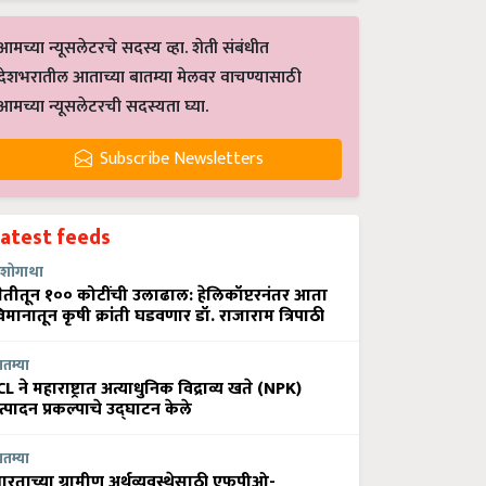
आमच्या न्यूसलेटरचे सदस्य व्हा. शेती संबंधीत
देशभरातील आताच्या बातम्या मेलवर वाचण्यासाठी
आमच्या न्यूसलेटरची सदस्यता घ्या.
Subscribe Newsletters
Latest feeds
शोगाथा
ेतीतून १०० कोटींची उलाढाल: हेलिकॉप्टरनंतर आता
िमानातून कृषी क्रांती घडवणार डॉ. राजाराम त्रिपाठी
ातम्या
CL ने महाराष्ट्रात अत्याधुनिक विद्राव्य खते (NPK)
त्पादन प्रकल्पाचे उद्घाटन केले
ातम्या
ारताच्या ग्रामीण अर्थव्यवस्थेसाठी एफपीओ-