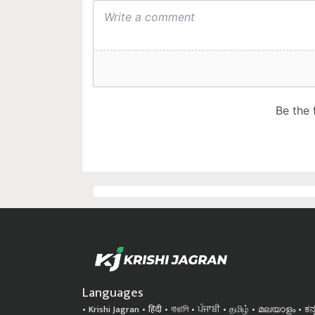
Languages
Krishi Jagran
हिंदी
বাঙালি
ਪੰਜਾਬੀ
தமிழ்
മലയാളം
ಕನ