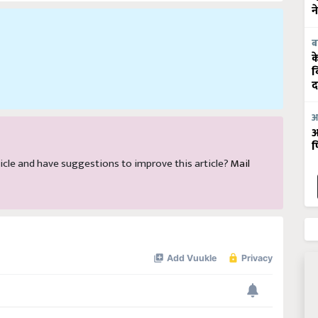
न
ब
क
व
द
आ
आ
फ
article and have suggestions to improve this article?
Mail