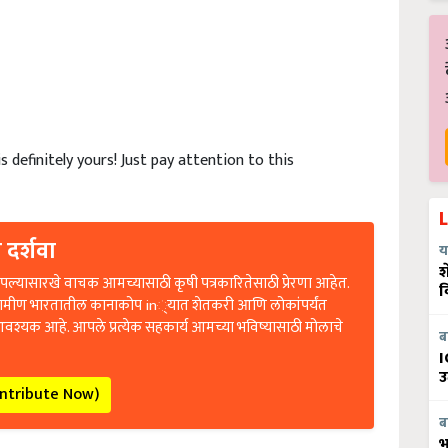
 definitely yours! Just pay attention to this
 दर्शवा
य
श
ल्यासारखे वाचक आमच्यासाठी कृषी पत्रकारितेसाठी प्रेरणा आहेत.
व
रामीण भारतातील कानाकोप in्यात शेतकरी आणि लोकांपर्यंत
आवश्यक आहे. आपले प्रत्येक सहकार्य आमच्या भविष्यासाठी मोलाचे
ब
I
उ
ontribute Now)
ब
भ