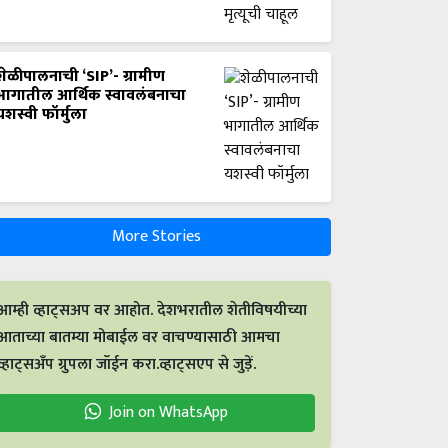
शेळीपालनाची ‘SIP’- ग्रामीण
भागातील आर्थिक स्वावलंबनाचा
यशस्वी फॉर्मुला
More Stories
आम्ही व्हाट्सअप वर आहोत. देशभरातील शेतीविषयीच्या
आताच्या बातम्या मोबाईल वर वाचण्यासाठी आमचा
व्हाट्सअँप ग्रुपला जॉईन करा.व्हाट्सएप से जुड़ें.
Join on WhatsApp