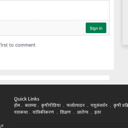
Quick Links
होम
बातम्या
कृषीपीडिया
फलोत्पादन
पशुसंवर्धन
कृषी प्रक
यशकथा
यांत्रिकीकरण
शिक्षण
आरोग्य
इतर
್ನಡ
Top on Krishi Jagran