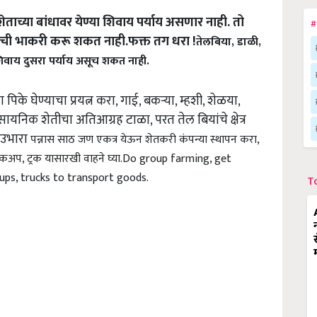
ताच्या बांधावर येण्या शिवाय पर्याय असणार नाही. तो
#
ाची भाकरी करू शकत नाही.फक्त तग धरा !
तेलबिया, डाळी,
 शिवाय दुसरा पर्याय असूच शकत नाही.
िके घेण्याचा प्रयत्न करा, गाई, बकऱ्या, म्हशी, शेळया,
यनिक शेतीचा अतिआग्रह टाळा, परत तेल बियांचे क्षेत्र
ग उभारा
पन्नास साठ जण एकत्र येऊन शेतकरी कंपन्या स्थापन करा,
िकअप, ट्रक यासारखी वाहने घ्या.Do group farming, get
kups, trucks to transport goods.
T