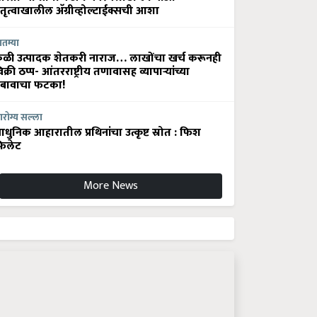
ेतृत्वाखालील अ‍ॅग्रीव्होल्टाईक्सची आशा
ातम्या
ेळी उत्पादक शेतकरी नाराज… लाखोंचा खर्च करूनही
िक्री ठप्प- आंतरराष्ट्रीय तणावासह व्यापाऱ्यांच्या
बावाचा फटका!
रोग्य सल्ला
धुनिक आहारातील प्रथिनांचा उत्कृष्ट स्रोत : फिश
िलेट
More News