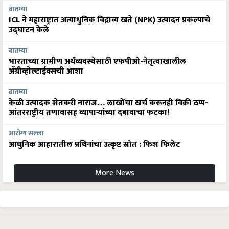
बातम्या
ICL ने महाराष्ट्रात अत्याधुनिक विद्राव्य खते (NPK) उत्पादन प्रकल्पाचे
उद्घाटन केले
बातम्या
भारताच्या ग्रामीण अर्थव्यवस्थेसाठी एफपीओ-नेतृत्वाखालील
अ‍ॅग्रीव्होल्टाईक्सची आशा
बातम्या
केळी उत्पादक शेतकरी नाराज… लाखोंचा खर्च करूनही विक्री ठप्प-
आंतरराष्ट्रीय तणावासह व्यापाऱ्यांच्या दबावाचा फटका!
आरोग्य सल्ला
आधुनिक आहारातील प्रथिनांचा उत्कृष्ट स्रोत : फिश फिलेट
More News