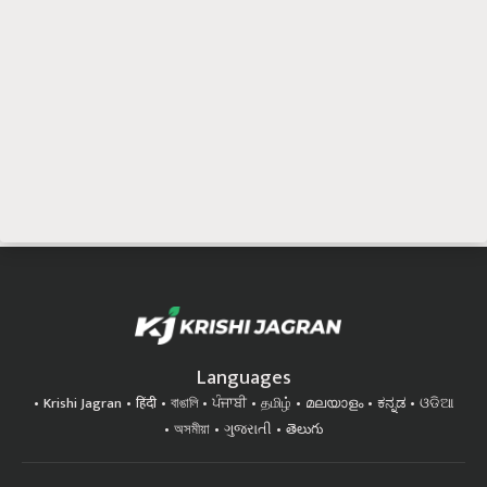
Languages
Krishi Jagran
हिंदी
বাঙালি
ਪੰਜਾਬੀ
தமிழ்
മലയാളം
ಕನ್ನಡ
ଓଡିଆ
অসমীয়া
ગુજરાતી
తెలుగు