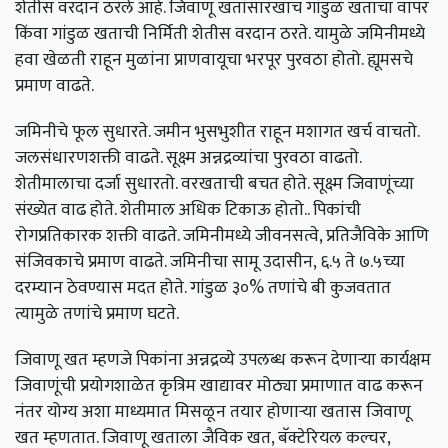
शेतीस वरदान ठरले आहे. जिवाणू खतांसारखाच गांडुळ खताचा वापर
किंवा गांडुळ खताची निर्मिती शेतीस वरदान ठरते. यामुळे जमिनीमध्ये
हवा खेळती राहून मुळांना प्राणवायूचा भरपूर पुरवठा होतो. ह्यूमसचे
प्रमाण वाढते.
जमिनीचे फूल सुधारते. जमीन भुसभुशीत राहून मशागत खर्च वाचतो.
जलसंधारणशक्ती वाढते. सूक्ष्म अन्नद्रव्यांचा पुरवठा वाढतो.
शेतीमालाचा दर्जा सुधारतो. वरखताची बचत होते. सूक्ष्म जिवाणूंच्या
संख्येत वाढ होते. शेतीमाल अधिक टिकाऊ होतो.. पिकांची
रोगप्रतिकारक शक्ती वाढते. जमिनीमध्ये जीवनसत्वे, प्रतिजैविके आणि
संजिवकाचे प्रमाण वाढते. जमिनीचा सामू उदासीन, ६.५ ते ७.५च्या
दरम्यान ठेवण्यास मदत होते. गांडुळ ३०% तणांचे बी कुजवतात
त्यामुळे तणांचे प्रमाण घटते.
जिवाणू खत म्हणजे पिकांना अन्नद्रव्ये उपलब्ध करून देणाऱ्या कार्यक्षम
जिवाणूंची प्रयोगशाळेत कृत्रिम खाद्यावर मोठ्या प्रमाणात वाढ करून
नंतर योग्य अशा माध्यमात मिसळून तयार होणाऱ्या खतास जिवाणू
खत म्हणतात. जिवाणू खताला जैविक खत, बॅक्टेरियल कल्चर,