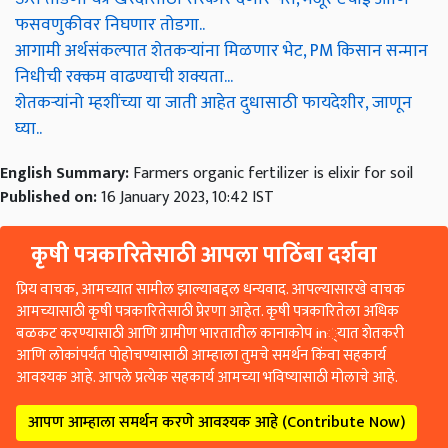
फसवणुकीवर निघणार तोडगा..
आगामी अर्थसंकल्पात शेतकऱ्यांना मिळणार भेट, PM किसान सन्मान
निधीची रक्कम वाढण्याची शक्यता...
शेतकऱ्यांनो म्हशींच्या या जाती आहेत दुधासाठी फायदेशीर, जाणून
घ्या..
English Summary:
Farmers organic fertilizer is elixir for soil
Published on:
16 January 2023, 10:42 IST
कृषी पत्रकारितेसाठी आपला पाठिंबा दर्शवा
प्रिय वाचक, आमच्यात सामील झाल्याबद्दल धन्यवाद. आपल्यासारखे वाचक
आमच्यासाठी कृषी पत्रकारितेसाठी प्रेरणा आहेत. कृषी पत्रकारितेला अधिक
बळकट करण्यासाठी आणि ग्रामीण भारतातील कानाकोप in्यात शेतकरी
आणि लोकांपर्यंत पोहोचण्यासाठी आम्हाला तुमचे समर्थन किंवा सहकार्य
आवश्यक आहे. आपले प्रत्येक सहकार्य आमच्या भविष्यासाठी मोलाचे आहे.
आपण आम्हाला समर्थन करणे आवश्यक आहे (Contribute Now)