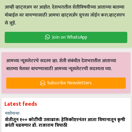
आम्ही व्हाट्सअप वर आहोत. देशभरातील शेतीविषयीच्या आताच्या बातम्या
मोबाईल वर वाचण्यासाठी आमचा व्हाट्सअँप ग्रुपला जॉईन करा.व्हाट्सएप
से जुड़ें.
Join on WhatsApp
आमच्या न्यूसलेटरचे सदस्य व्हा. शेती संबंधीत देशभरातील आताच्या
बातम्या मेलवर वाचण्यासाठी आमच्या न्यूसलेटरची सदस्यता घ्या.
Subscribe Newsletters
Latest feeds
यशोगाथा
शेतीतून १०० कोटींची उलाढाल: हेलिकॉप्टरनंतर आता विमानातून कृषी
क्रांती घडवणार डॉ. राजाराम त्रिपाठी