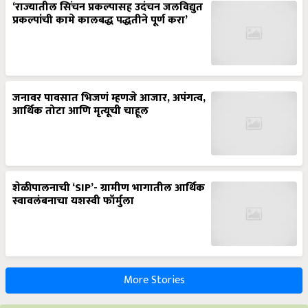
‘राज्यातील सिंचन प्रकल्पासह उदंचन जलविद्युत
प्रकल्पांची कामे कालबद्ध पद्धतीने पूर्ण करा’
जनावर पावसात भिजणं म्हणजे आजार, अपंगत्व,
आर्थिक तोटा आणि मृत्यूची चाहूल
शेळीपालनाची ‘SIP’- ग्रामीण भागातील आर्थिक
स्वावलंबनाचा यशस्वी फॉर्मुला
More Stories