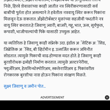
निळे, हिरवे शेवाळांच्या काही जातीत नत्र स्थिरीकरणासाठी सर्व
बाबींची पूर्तता होत असल्याने ते हवेतील नत्रवायू स्थिर करून पिकांना
मिळवून देऊ शकतात. अँझोटोबॅक्टर मुळांच्या सहजीवी पध्दतीने नत्र
वायू स्थिर करतात.हे जिवाणू ज्वारी, बाजरी, गहू, भात, ऊस, सूर्यफुल,
कपाशी, भाजीपाल्यांची पिके यासाठी उपयुक्त आहेत.
या व्यतिरिक्त हे जिवाणू काही संप्रेरके उदा. इंडॉल अॅसेटिक अॅसिड,
जिब्रेलिक अॅसिड, बी व्हिटॅमीन इ. उत्सर्जित करून जमिनीत
सोडतात. त्यामुळे पिकाची वाढ होण्यास मदत होते. हे जिवाणू काही
बुरशीरोधक द्रव्येही निर्माण करतात. त्यामुळे अल्टरनेरीया,
फ्युजॅरिअम, हेलमिन्थोस्पोरिअम, स्कलेराशिअम इ. पिकांवरील
रोगकारक बुरशीचा नाश होऊन पिकांना संरक्षण मिळते.
सुक्ष्म जिवाणू व जमीन पोत...
ADVERTISEMENT