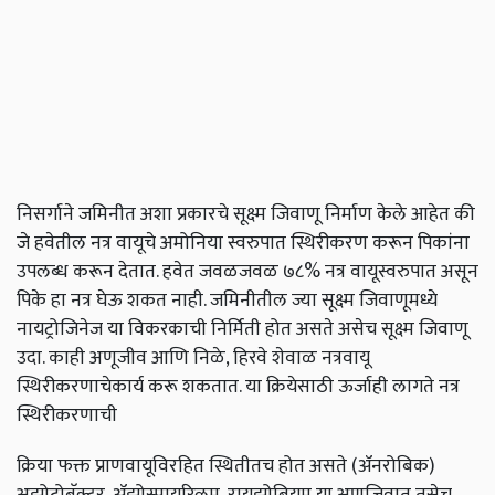
निसर्गाने जमिनीत अशा प्रकारचे सूक्ष्म जिवाणू निर्माण केले आहेत की
जे हवेतील नत्र वायूचे अमोनिया स्वरुपात स्थिरीकरण करून पिकांना
उपलब्ध करून देतात. हवेत जवळजवळ ७८% नत्र वायूस्वरुपात असून
पिके हा नत्र घेऊ शकत नाही. जमिनीतील ज्या सूक्ष्म जिवाणूमध्ये
नायट्रोजिनेज या विकरकाची निर्मिती होत असते असेच सूक्ष्म जिवाणू
उदा. काही अणूजीव आणि निळे, हिरवे शेवाळ नत्रवायू
स्थिरीकरणाचेकार्य करू शकतात. या क्रियेसाठी ऊर्जाही लागते नत्र
स्थिरीकरणाची
क्रिया फक्त प्राणवायूविरहित स्थितीतच होत असते (ॲनरोबिक)
अझोटोबॅक्टर, ॲझोस्पायरिलम, रायझोबियम या अणूजिवात तसेच